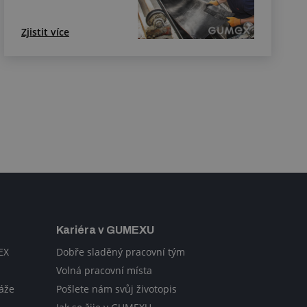
Zjistit více
Kariéra v GUMEXU
EX
Dobře sladěný pracovní tým
Volná pracovní místa
áže
Pošlete nám svůj životopis