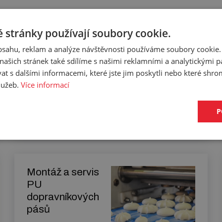
 stránky používají soubory cookie.
Elevátorové
obsahu, reklam a analýze návštěvnosti používáme soubory cookie.
dopravníkové
ašich stránek také sdílíme s našimi reklamními a analytickými par
pásy a jejich
 s dalšími informacemi, které jste jim poskytli nebo které shro
montáž
služeb.
Více informací
P
Zjistit více
Montáž a servis
PU
dopravníkových
pásů