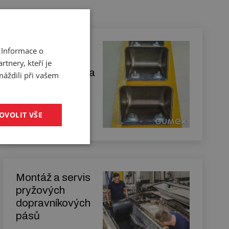
Osazování
 Informace o
korečků a
tnery, kteří je
příprava pásů na
máždili při vašem
korečkové
dopravníky
OVOLIT VŠE
Zjistit více
Montáž a servis
pryžových
dopravníkových
pásů