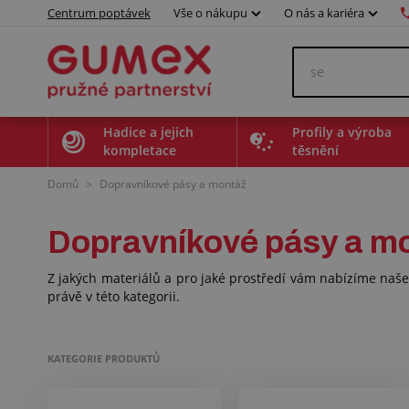
Centrum poptávek
Vše o nákupu
O nás a kariéra
Hadice a jejich
Profily a výroba
kompletace
těsnění
Domů
>
Dopravníkové pásy a montáž
Dopravníkové pásy a m
Z jakých materiálů a pro jaké prostředí vám nabízíme naše
právě v této kategorii.
KATEGORIE PRODUKTŮ