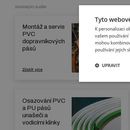
SOUVISEJÍCI SLUŽBY
Tyto webové
Montáž a servis
K personalizaci 
PVC
vašem používání n
dopravníkových
mohou kombinovat
pásů
používání jejich 
UPRAVIT
Zjistit více
Osazování PVC
a PU pásů
unašeči a
vodicími klínky