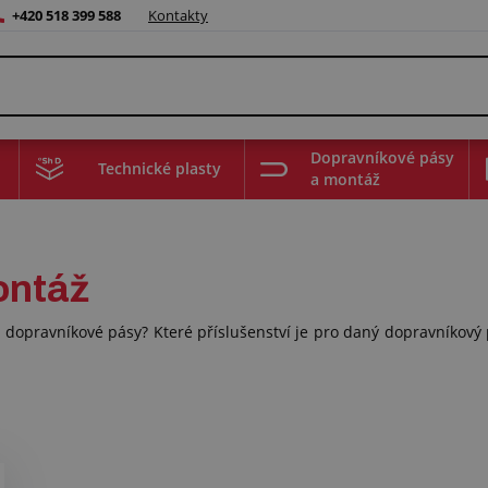
+420 518 399 588
Kontakty
Dopravníkové pásy
Technické plasty
a montáž
ontáž
 dopravníkové pásy? Které příslušenství je pro daný dopravníkový 