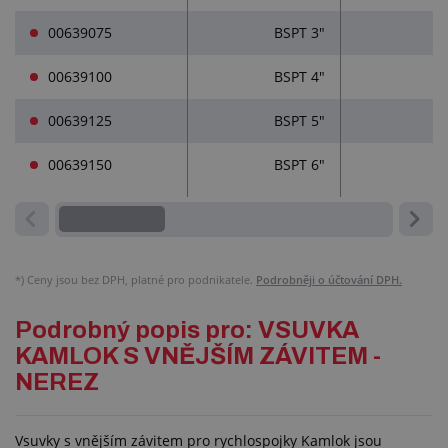
00639075
BSPT 3"
00639100
BSPT 4"
00639125
BSPT 5"
00639150
BSPT 6"
*)
Ceny jsou bez DPH, platné pro podnikatele.
Podrobněji o účtování DPH.
Podrobný popis pro: VSUVKA
KAMLOK S VNĚJŠÍM ZÁVITEM -
NEREZ
Vsuvky s vnějším závitem pro rychlospojky Kamlok jsou