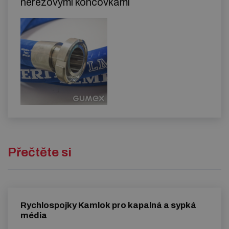
nerezovými koncovkami
Přečtěte si
Rychlospojky Kamlok pro kapalná a sypká
média