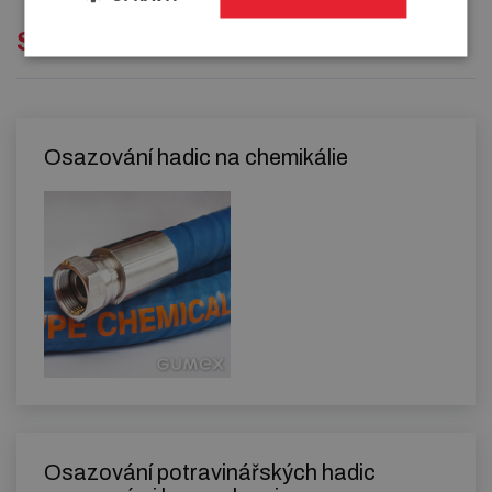
Služby
Osazování hadic na chemikálie
Osazování potravinářských hadic