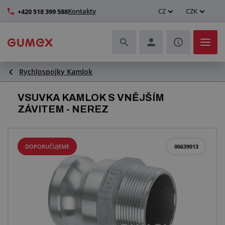
Kontakty
CZ
CZK
+420 518 399 588
Rychlospojky Kamlok
Hadice a jejich kompletace
VSUVKA KAMLOK S VNĚJŠÍM
Profily a výroba těsnění
ZÁVITEM - NEREZ
Technické plasty
DOPORUČUJEME
00639013
Dopravníkové pásy a montáž
Zlepšení pracovního prostředí
Další pryžové a plastové výrobky