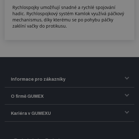
Rychlospojky umožňují snadné a rychlé spojování
hadic. Rychlospojkový systém Kamlok využívá páčkový
mechanismus, díky kterému se po pohybu páčky
zaklíní vačky do protikusu.
Informace pro zákazníky
Doprava a zasílání zboží
O firmě GUMEX
Obchodní podmínky
Představení firmy GUMEX
Kariéra v GUMEXU
Fakturace DPH
Certifikace ISO
Dobře sladěný pracovní tým