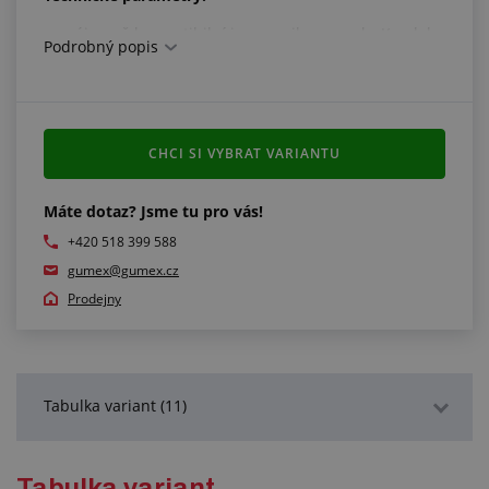
vzájemně kompatibilní jsou spojky a vsuvky Kamlok
Podrobný popis
se stejným DN
materiál: nerezová ocel AISI 316 / 1.4408
pracovní teplota: -30 °C/+90 °C
Splňuje normy:
CHCI SI VYBRAT VARIANTU
MIL A-A-59326A
Máte dotaz? Jsme tu pro vás!
+420 518 399 588
gumex@gumex.cz
Prodejny
Tabulka variant (11)
Podrobný popis
Tabulka variant