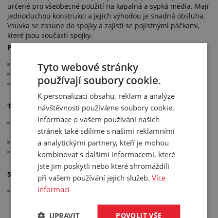
určené pro všeobecné použití na kapalná a sypká média. Mají
jednoduchou konstrukci a jejich výhodou je snadná obsluha.
Vsuvka se zasune do spojky a zajistí se pojistnými páčkami,
které jsou součástí spojky.
Použití:
cisternová doprava
Tyto webové stránky
zemědělství
používají soubory cookie.
stavebnictví
K personalizaci obsahu, reklam a analýze
Technické parametry:
návštěvnosti používáme soubory cookie.
Informace o vašem používání našich
vzájemně kompatibilní jsou spojky a vsuvky Kamlok se
stránek také sdílíme s našimi reklamními
stejným DN
a analytickými partnery, kteří je mohou
materiál: nerezová ocel AISI 316 / 1.4408
pracovní teplota: -30 °C/+90 °C
kombinovat s dalšími informacemi, které
jste jim poskytli nebo které shromáždili
Splňuje normy:
při vašem používání jejich služeb.
Více
informací
MIL A-A-59326A
UPRAVIT
POVOLIT VŠE