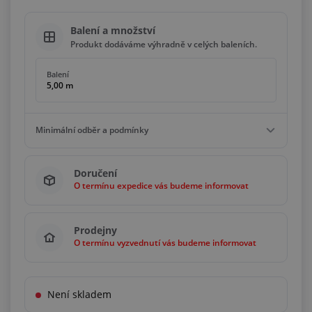
Balení a množství
Produkt dodáváme výhradně v celých baleních.
Balení
5,00 m
Minimální odběr a podmínky
Minimální odběr
Doručení
5,00 m
O termínu expedice vás budeme informovat
Podmínky
Násobky
5,00 m
Prodejny
O termínu vyzvednutí vás budeme informovat
Není skladem