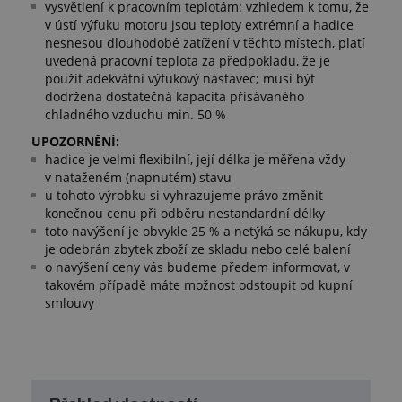
vysvětlení k pracovním teplotám: vzhledem k tomu, že
v ústí výfuku motoru jsou teploty extrémní a hadice
nesnesou dlouhodobé zatížení v těchto místech, platí
uvedená pracovní teplota za předpokladu, že je
použit adekvátní výfukový nástavec; musí být
dodržena dostatečná kapacita přisávaného
chladného vzduchu min. 50 %
UPOZORNĚNÍ:
hadice je velmi flexibilní, její délka je měřena vždy
v nataženém (napnutém) stavu
u tohoto výrobku si vyhrazujeme právo změnit
konečnou cenu při odběru nestandardní délky
toto navýšení je obvykle 25 % a netýká se nákupu, kdy
je odebrán zbytek zboží ze skladu nebo celé balení
o navýšení ceny vás budeme předem informovat, v
takovém případě máte možnost odstoupit od kupní
smlouvy