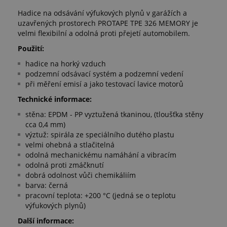
Hadice na odsávání výfukových plynů v garážích a
uzavřených prostorech PROTAPE TPE 326 MEMORY je
velmi flexibilní a odolná proti přejetí automobilem.
Použití:
hadice na horký vzduch
podzemní odsávací systém a podzemní vedení
při měření emisí a jako testovací lavice motorů
Technické informace:
stěna: EPDM - PP vyztužená tkaninou, (tloušťka stěny
cca 0,4 mm)
výztuž: spirála ze speciálního dutého plastu
velmi ohebná a stlačitelná
odolná mechanickému namáhání a vibracím
odolná proti zmáčknutí
dobrá odolnost vůči chemikáliím
barva: černá
pracovní teplota: +200 °C (jedná se o teplotu
výfukových plynů)
Další informace: