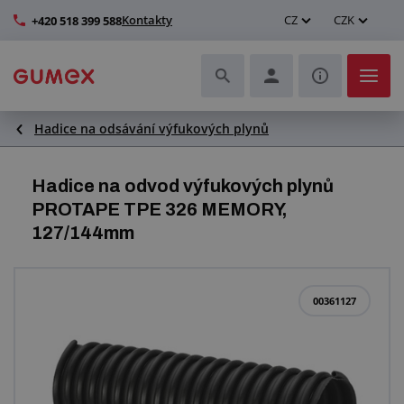
Kontakty
CZ
CZK
+420 518 399 588
Hadice na odsávání výfukových plynů
Hadice a jejich kompletace
Profily a výroba těsnění
Hadice na odvod výfukových plynů
PROTAPE TPE 326 MEMORY,
Technické plasty
127/144mm
Dopravníkové pásy a montáž
00361127
Zlepšení pracovního prostředí
Další pryžové a plastové výrobky