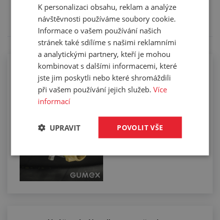
Tento výrobek pro vás upravíme na míru. Konkrétní
K personalizaci obsahu, reklam a analýze
specifikaci budete moci upřesnit v poznámce u
návštěvnosti používáme soubory cookie.
objednávky.
Informace o vašem používání našich
stránek také sdílíme s našimi reklamními
a analytickými partnery, kteří je mohou
kombinovat s dalšími informacemi, které
Kompletace hadic koncovkami pomocí
jste jim poskytli nebo které shromáždili
spon
při vašem používání jejich služeb.
Více
informací
UPRAVIT
POVOLIT VŠE