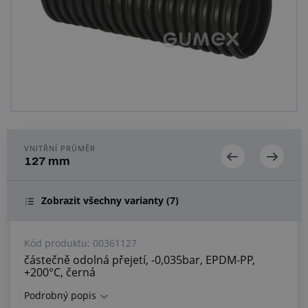
Centrum poptávek
Vše o nákupu
O nás a kariéra
VNITŘNÍ PRŮMĚR
127 mm
Zobrazit všechny varianty
(7)
Kód produktu:
00361127
částečně odolná přejetí, -0,035bar, EPDM-PP,
+200°C, černá
Podrobný popis