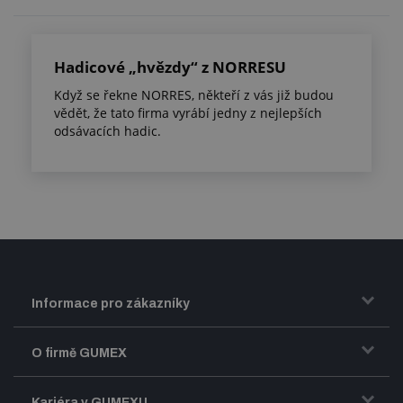
Hadicové „hvězdy“ z NORRESU
Když se řekne NORRES, někteří z vás již budou
vědět, že tato firma vyrábí jedny z nejlepších
odsávacích hadic.
Informace pro zákazníky
Doprava a zasílání zboží
O firmě GUMEX
Obchodní podmínky
Představení firmy GUMEX
Kariéra v GUMEXU