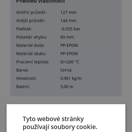
Přehled vlastností
Vnitřní průměr:
127 mm
Vnější průměr:
144 mm
Podtlak:
-0.035 bar
Poloměr ohybu:
89 mm
Materiál duše:
PP-EPDM
Materiál obalu:
PP-EPDM
Pracovní teplota:
0/+200 °C
Barva:
černá
Hmotnost:
0,981 kg/m
Balení:
5,00 m
Tyto webové stránky
Služby
používají soubory cookie.