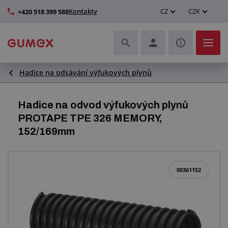
Kontakty
CZ
CZK
+420 518 399 588
Hadice na odsávání výfukových plynů
Hadice a jejich kompletace
Profily a výroba těsnění
Hadice na odvod výfukových plynů
PROTAPE TPE 326 MEMORY,
Technické plasty
152/169mm
Dopravníkové pásy a montáž
00361152
Zlepšení pracovního prostředí
Další pryžové a plastové výrobky