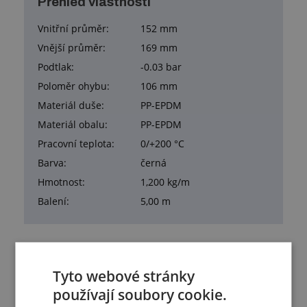
Přehled vlastností
Vnitřní průměr:
152 mm
Vnější průměr:
169 mm
Podtlak:
-0.03 bar
Poloměr ohybu:
106 mm
Materiál duše:
PP-EPDM
Materiál obalu:
PP-EPDM
Pracovní teplota:
0/+200 °C
Barva:
černá
Hmotnost:
1,200 kg/m
Balení:
5,00 m
Tyto webové stránky
Služby
používají soubory cookie.