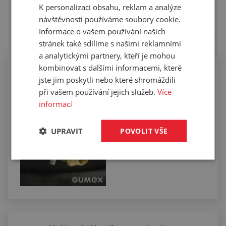
Tento výrobek pro vás upravíme na míru. Konkrétní
K personalizaci obsahu, reklam a analýze
specifikaci budete moci upřesnit v poznámce u
návštěvnosti používáme soubory cookie.
objednávky.
Informace o vašem používání našich
stránek také sdílíme s našimi reklamními
a analytickými partnery, kteří je mohou
kombinovat s dalšími informacemi, které
Kompletace hadic koncovkami pomocí
jste jim poskytli nebo které shromáždili
spon
při vašem používání jejich služeb.
Více
informací
UPRAVIT
POVOLIT VŠE