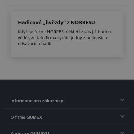
Hadicové „hvězdy“ z NORRESU
Když se řekne NORRES, někteří z vás již budou
vědět, že tato firma vyrábí jedny z nejlepších
odsávacích hadic.
Informace pro zákazníky
Doprava a zasílání zboží
O firmě GUMEX
Obchodní podmínky
Představení firmy GUMEX
Kariéra v GUMEXU