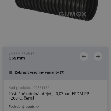
Centrum poptávek
Vše o nákupu
O nás a kariéra
VNITŘNÍ PRŮMĚR
152 mm
Zobrazit všechny varianty
(7)
Kód produktu:
00361152
částečně odolná přejetí, -0,03bar, EPDM-PP,
+200°C, černá
Podrobný popis