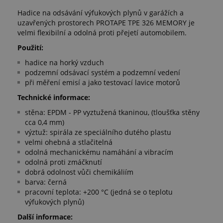
Hadice na odsávání výfukových plynů v garážích a
uzavřených prostorech PROTAPE TPE 326 MEMORY je
velmi flexibilní a odolná proti přejetí automobilem.
Použití:
hadice na horký vzduch
podzemní odsávací systém a podzemní vedení
při měření emisí a jako testovací lavice motorů
Technické informace:
stěna: EPDM - PP vyztužená tkaninou, (tloušťka stěny
cca 0,4 mm)
výztuž: spirála ze speciálního dutého plastu
velmi ohebná a stlačitelná
odolná mechanickému namáhání a vibracím
odolná proti zmáčknutí
dobrá odolnost vůči chemikáliím
barva: černá
pracovní teplota: +200 °C (jedná se o teplotu
výfukových plynů)
Další informace: