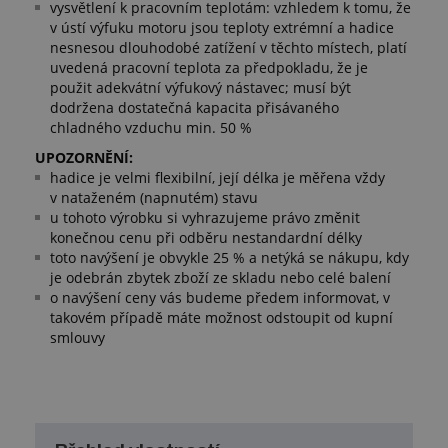
vysvětlení k pracovním teplotám: vzhledem k tomu, že
v ústí výfuku motoru jsou teploty extrémní a hadice
nesnesou dlouhodobé zatížení v těchto místech, platí
uvedená pracovní teplota za předpokladu, že je
použit adekvátní výfukový nástavec; musí být
dodržena dostatečná kapacita přisávaného
chladného vzduchu min. 50 %
UPOZORNĚNÍ:
hadice je velmi flexibilní, její délka je měřena vždy
v nataženém (napnutém) stavu
u tohoto výrobku si vyhrazujeme právo změnit
konečnou cenu při odběru nestandardní délky
toto navýšení je obvykle 25 % a netýká se nákupu, kdy
je odebrán zbytek zboží ze skladu nebo celé balení
o navýšení ceny vás budeme předem informovat, v
takovém případě máte možnost odstoupit od kupní
smlouvy