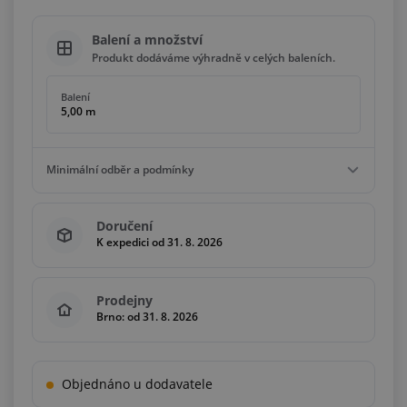
Balení a množství
Produkt dodáváme výhradně v celých baleních.
Balení
5,00 m
Minimální odběr a podmínky
Minimální odběr
Doručení
5,00 m
K expedici od 31. 8. 2026
Podmínky
Násobky
5,00 m
Prodejny
Brno: od 31. 8. 2026
Objednáno u dodavatele