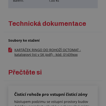
Balení:
1,00 ks
Technická dokumentace
Soubory ke stažení
KARTÁČEK RINGO DO ROHOŽÍ OCTOMAT -
katalogový list v SK (pdf) - kód: 01439xxx
Přečtěte si
Čisticí rohože pro vstupní čisticí zóny
Nástupem podzimu se vstupní prostory budov