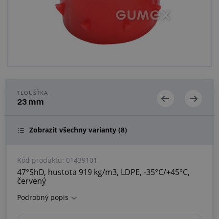
Centrum poptávek
Vše o nákupu
O nás a kariéra
TLOUŠŤKA
23 mm
Zobrazit všechny varianty
(8)
Kód produktu:
01439101
47°ShD, hustota 919 kg/m3, LDPE, -35°C/+45°C,
červený
Podrobný popis