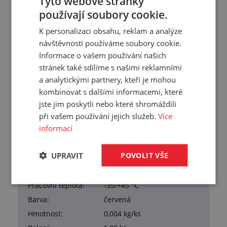
Tyto webové stránky
3
hustota: 919 kg/m
používají soubory cookie.
tloušťka: 23 mm
pracovní teplota: -35 °C/+45 °C
K personalizaci obsahu, reklam a analýze
návštěvnosti používáme soubory cookie.
Další informace:
Informace o vašem používání našich
polyethylen je hořlavá látka, platí pravidla požární
stránek také sdílíme s našimi reklamními
bezpečnosti vztahující se na hořlavé látky materiálů
a analytickými partnery, kteří je mohou
ve skladech a skladovacích prostorech
kombinovat s dalšími informacemi, které
jste jim poskytli nebo které shromáždili
při vašem používání jejich služeb.
Více
Přehled vlastností
informací
Tloušťka:
23 mm
UPRAVIT
POVOLIT VŠE
Tvrdost:
47 °ShD
Materiál:
LDPE
Pracovní teplota:
-35/+45 °C
Barva:
červená
Hmotnost:
0,004 kg/ks