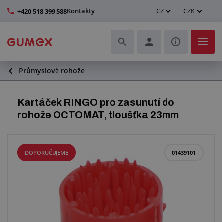
Kontakty
CZ
CZK
+420 518 399 588
Průmyslové rohože
Hadice a jejich kompletace
Profily a výroba těsnění
Kartáček RINGO pro zasunutí do
rohože OCTOMAT, tloušťka 23mm
Technické plasty
Dopravníkové pásy a montáž
DOPORUČUJEME
01439101
Zlepšení pracovního prostředí
Další pryžové a plastové výrobky