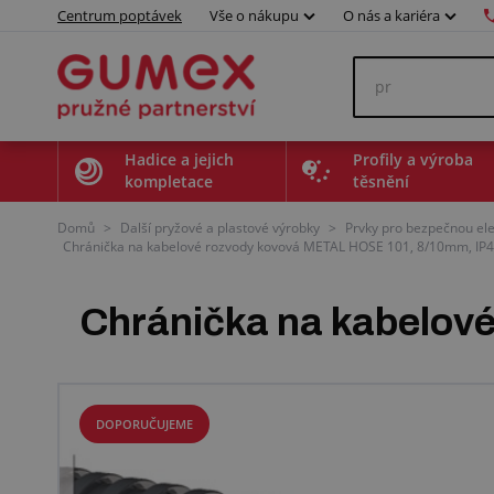
Centrum poptávek
Vše o nákupu
O nás a kariéra
Hadice a jejich
Profily a výroba
kompletace
těsnění
Domů
>
Další pryžové a plastové výrobky
>
Prvky pro bezpečnou ele
Chránička na kabelové rozvody kovová METAL HOSE 101, 8/10mm, IP4
Chránička na kabelov
DOPORUČUJEME