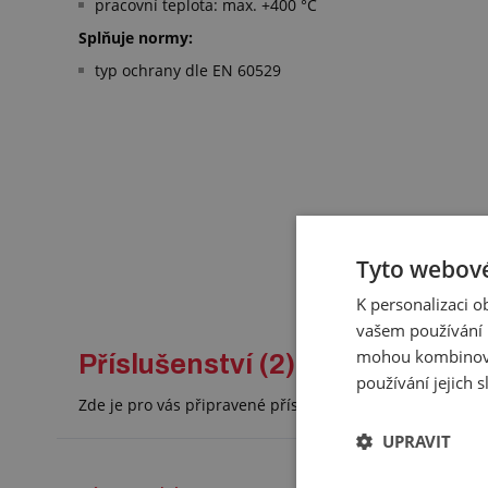
pracovní teplota: max. +400 °C
Splňuje normy:
typ ochrany dle EN 60529
Tyto webové
K personalizaci 
vašem používání n
mohou kombinovat
Příslušenství (2)
používání jejich 
Zde je pro vás připravené příslušenství, které doporuč
UPRAVIT