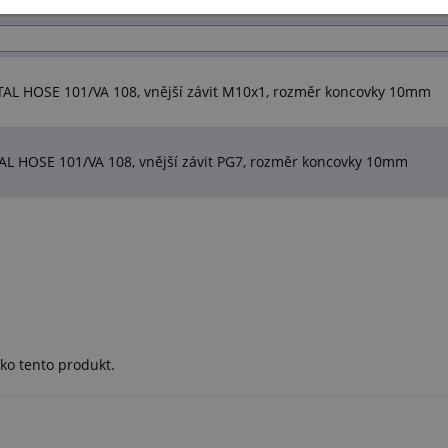
AL HOSE 101/VA 108, vnější závit M10x1, rozměr koncovky 10mm
AL HOSE 101/VA 108, vnější závit PG7, rozměr koncovky 10mm
ko tento produkt.