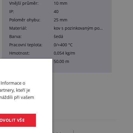
Vnější průměr:
10 mm
IP:
40
Poloměr ohybu:
25 mm
Materiál:
kov s pozinkovaným povrchem
Barva:
šedá
Pracovní teplota:
0/+400 °C
Hmotnost:
0,054 kg/m
Balení:
50,00 m
 Informace o
tnery, kteří je
máždili při vašem
OVOLIT VŠE