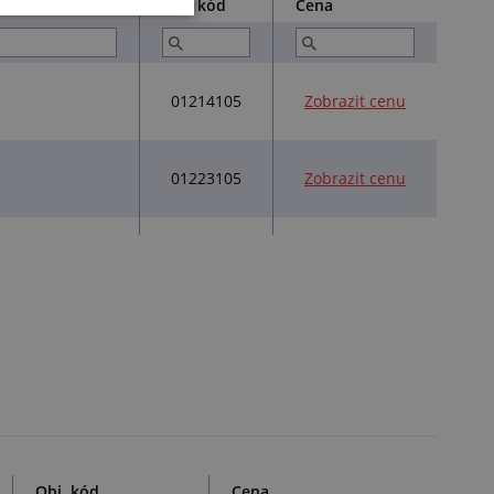
Obj. kód
Cena
01214105
Zobrazit cenu
01223105
Zobrazit cenu
Obj. kód
Cena