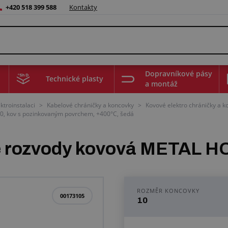
+420 518 399 588
Kontakty
Dopravníkové pásy
Technické plasty
a montáž
ktroinstalaci
>
Kabelové chráničky a koncovky
>
Kovové elektro chráničky a k
0, kov s pozinkovaným povrchem, +400°C, šedá
é rozvody kovová METAL H
ROZMĚR KONCOVKY
00173105
10