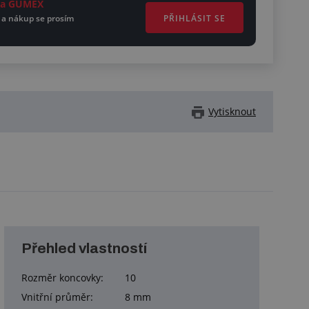
ěta GUMEX
PŘIHLÁSIT SE
 a nákup se prosím
Vytisknout
Přehled vlastností
Rozměr koncovky:
10
Vnitřní průměr:
8 mm