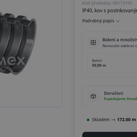
Kód produktu:
00173105
IP40, kov s pozinkovan
Podrobný popis
Balení a množst
Nemusíte odebrat c
Balení
50,00 m
Doručení
Expedujeme ihned
Skladem
172,00 m