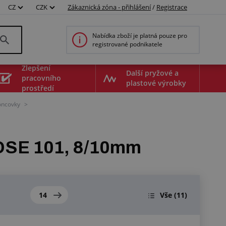
CZ
CZK
Zákaznická zóna - přihlášení
/
Registrace
Nabídka zboží je platná pouze pro
registrované podnikatele
Zlepšení
Další pryžové a
pracovního
plastové výrobky
prostředí
oncovky
>
OSE 101, 8/10mm
14
Vše
(11)