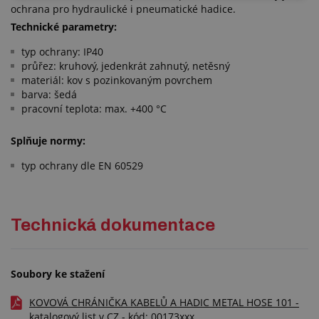
ochrana pro hydraulické i pneumatické hadice.
Technické parametry:
typ ochrany: IP40
průřez: kruhový, jedenkrát zahnutý, netěsný
materiál: kov s pozinkovaným povrchem
barva: šedá
pracovní teplota: max. +400 °C
Splňuje normy:
typ ochrany dle EN 60529
Technická dokumentace
Soubory ke stažení
KOVOVÁ CHRÁNIČKA KABELŮ A HADIC METAL HOSE 101 -
katalogový list v CZ - kód: 00173xxx