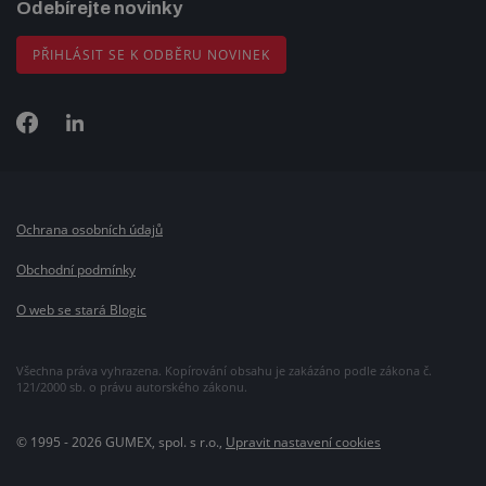
Odebírejte novinky
PŘIHLÁSIT SE K ODBĚRU NOVINEK
Ochrana osobních údajů
Obchodní podmínky
O web se stará Blogic
Všechna práva vyhrazena. Kopírování obsahu je zakázáno podle zákona č.
121/2000 sb. o právu autorského zákonu.
© 1995 - 2026 GUMEX, spol. s r.o.,
Upravit nastavení cookies