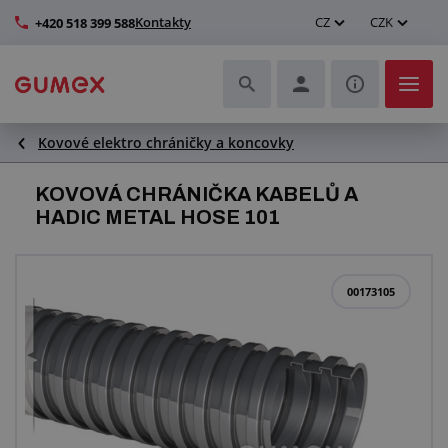
Kontakty
CZ
CZK
+420 518 399 588
Kovové elektro chráničky a koncovky
Hadice a jejich kompletace
KOVOVÁ CHRÁNIČKA KABELŮ A
Profily a výroba těsnění
HADIC METAL HOSE 101
Technické plasty
00173105
Dopravníkové pásy a montáž
Zlepšení pracovního prostředí
Další pryžové a plastové výrobky