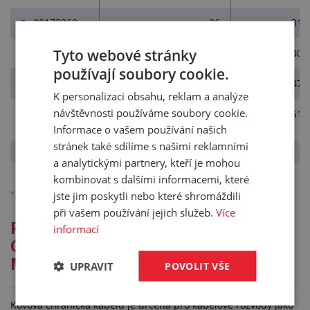
00173362
36
31
Tyto webové stránky
00173452
45
40
používají soubory cookie.
00173522
52
47
K personalizaci obsahu, reklam a analýze
návštěvnosti používáme soubory cookie.
00173562
56
51
Informace o vašem používání našich
stránek také sdílíme s našimi reklamními
a analytickými partnery, kteří je mohou
kombinovat s dalšími informacemi, které
*)
Ceny jsou bez DPH, platné pro podnikatele.
jste jim poskytli nebo které shromáždili
Podrobněji o účtování DPH.
při vašem používání jejich služeb.
Více
Podrobný popis pro: KOVOVÁ
informací
CHRÁNIČKA KABELŮ A HADIC
METAL HOSE 101
UPRAVIT
POVOLIT VŠE
Kovová chránička kabelů je určena pro kabelové rozvody jako