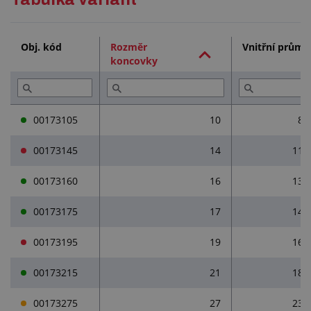
Technická dokumentace (1)
Obj. kód
Rozměr
Vnitřní průmě
koncovky
00173105
10
8 
00173145
14
11
00173160
16
13
00173175
17
14
00173195
19
16
00173215
21
18
00173275
27
23