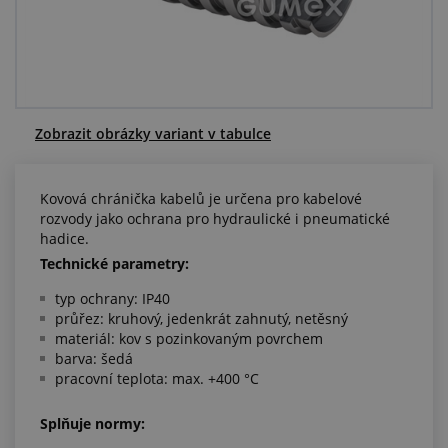
Centrum poptávek
Vše o nákupu
O nás a kariéra
Zobrazit obrázky variant v tabulce
Kovová chránička kabelů je určena pro kabelové
rozvody jako ochrana pro hydraulické i pneumatické
hadice.
Technické parametry:
typ ochrany: IP40
průřez: kruhový, jedenkrát zahnutý, netěsný
materiál: kov s pozinkovaným povrchem
barva: šedá
pracovní teplota: max. +400 °C
Splňuje normy: