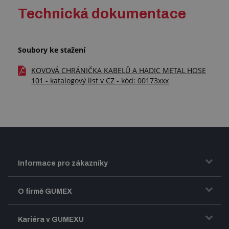
Technická dokumentace
Soubory ke stažení
KOVOVÁ CHRÁNIČKA KABELŮ A HADIC METAL HOSE
101 - katalogový list v CZ - kód: 00173xxx
Informace pro zákazníky
Doprava a zasílání zboží
O firmě GUMEX
Obchodní podmínky
Představení firmy GUMEX
Kariéra v GUMEXU