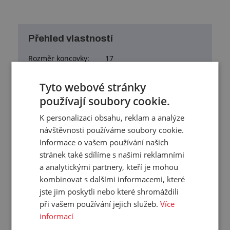
Přehled vlastností
Rozměr koncovky:
17
Vnitřní průměr:
14 mm
Tyto webové stránky
Vnější průměr:
17 mm
používají soubory cookie.
IP:
40
Poloměr ohybu:
40 mm
K personalizaci obsahu, reklam a analýze
návštěvnosti používáme soubory cookie.
Materiál:
kov s pozinkovaným povrchem
Informace o vašem používání našich
Barva:
šedá
stránek také sdílíme s našimi reklamními
Pracovní teplota:
0/+400 °C
a analytickými partnery, kteří je mohou
Hmotnost:
0,146 kg/m
kombinovat s dalšími informacemi, které
Balení:
50,00 m
jste jim poskytli nebo které shromáždili
při vašem používání jejich služeb.
Více
informací