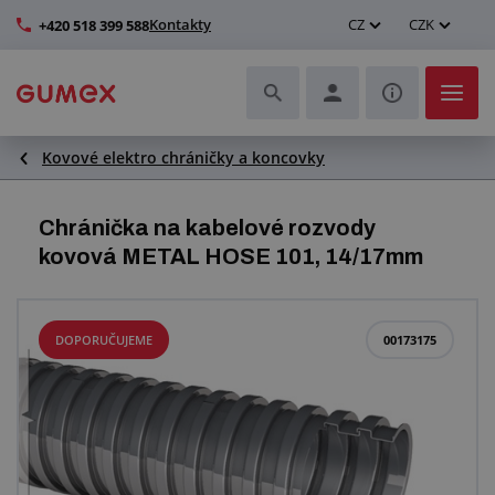
Kontakty
CZ
CZK
+420 518 399 588
Kovové elektro chráničky a koncovky
Hadice a jejich kompletace
Profily a výroba těsnění
Chránička na kabelové rozvody
kovová METAL HOSE 101, 14/17mm
Technické plasty
Dopravníkové pásy a montáž
DOPORUČUJEME
00173175
Zlepšení pracovního prostředí
Další pryžové a plastové výrobky