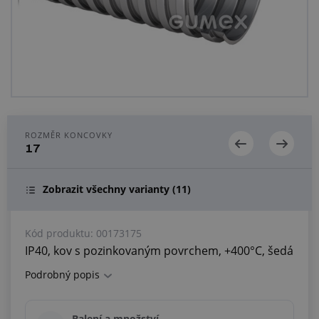
Centrum poptávek
Vše o nákupu
O nás a kariéra
ROZMĚR KONCOVKY
17
Zobrazit všechny varianty
(11)
Kód produktu:
00173175
IP40, kov s pozinkovaným povrchem, +400°C, šedá
Podrobný popis
Balení a množství