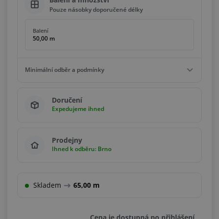
Pouze násobky doporučené délky
Balení
50,00 m
Minimální odběr a podmínky
Minimální odběr
Doručení
10,00 m
Expedujeme ihned
Podmínky
Násobky
10,00 m
Prodejny
Ihned k odběru: Brno
Skladem
65,00 m
Cena je dostupná po přihlášení