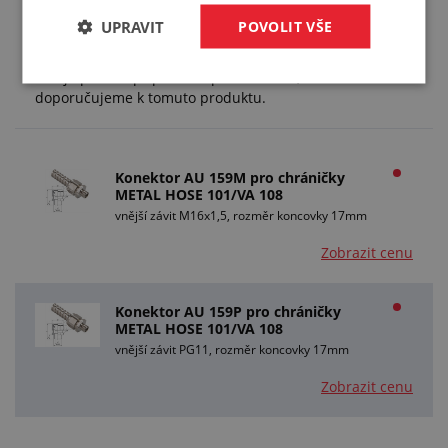
UPRAVIT
POVOLIT VŠE
Příslušenství (2)
Zde je pro vás připravené příslušenství, které
doporučujeme k tomuto produktu.
Konektor AU 159M pro chráničky
METAL HOSE 101/VA 108
vnější závit M16x1,5, rozměr koncovky 17mm
Zobrazit cenu
Konektor AU 159P pro chráničky
METAL HOSE 101/VA 108
vnější závit PG11, rozměr koncovky 17mm
Zobrazit cenu