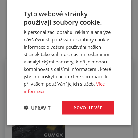
Tyto webové stránky
Služby
používají soubory cookie.
Tento výrobek pro vás upravíme na míru. Konkrétní
K personalizaci obsahu, reklam a analýze
specifikaci budete moci upřesnit v poznámce u
objednávky.
návštěvnosti používáme soubory cookie.
Informace o vašem používání našich
stránek také sdílíme s našimi reklamními
a analytickými partnery, kteří je mohou
kombinovat s dalšími informacemi, které
Řezání kompaktních materiálů na
jste jim poskytli nebo které shromáždili
digitálním plotru
při vašem používání jejich služeb.
Více
informací
UPRAVIT
POVOLIT VŠE