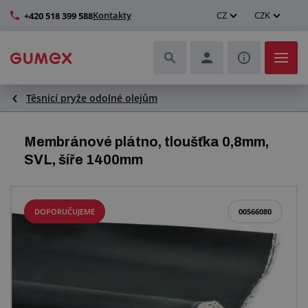
Kontakty
CZ
CZK
+420 518 399 588
Těsnicí pryže odolné olejům
Hadice a jejich kompletace
Profily a výroba těsnění
Membránové plátno, tloušťka 0,8mm,
SVL, šíře 1400mm
Technické plasty
Dopravníkové pásy a montáž
DOPORUČUJEME
00566080
Zlepšení pracovního prostředí
Další pryžové a plastové výrobky