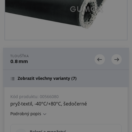
Centrum poptávek
Vše o nákupu
O nás a kariéra
TLOUŠŤKA
0.8 mm
Zobrazit všechny varianty
(7)
Kód produktu:
00566080
pryž-textil, -40°C/+80°C, šedočerné
Podrobný popis
Balení a množství