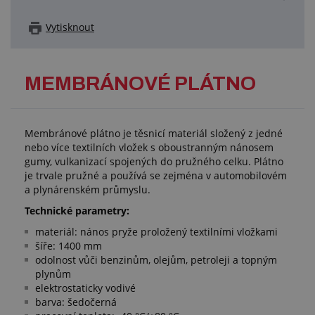
Vytisknout
MEMBRÁNOVÉ PLÁTNO
Membránové plátno je těsnicí materiál složený z jedné
nebo více textilních vložek s oboustranným nánosem
gumy, vulkanizací spojených do pružného celku. Plátno
je trvale pružné a používá se zejména v automobilovém
a plynárenském průmyslu.
Technické parametry:
materiál: nános pryže proložený textilními vložkami
šíře: 1400 mm
odolnost vůči benzinům, olejům, petroleji a topným
plynům
elektrostaticky vodivé
barva: šedočerná