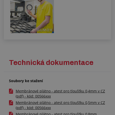
Technická dokumentace
Soubory ke stažení
Membránové plátno - atest pro tloušťku 0,4mm v CZ
(pdf) - kód: 00566xxx
Membránové plátno - atest pro tloušťku 0,5mm v CZ
(pdf) - kód: 00566xxx
Membránové plátno - atest pro tloušťku 0,8mm,