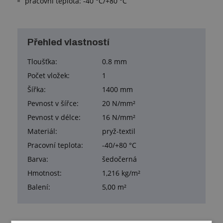
pracovní teplota: -40 °C/+80 °C
Přehled vlastností
Tloušťka:
0.8 mm
Počet vložek:
1
Šířka:
1400 mm
Pevnost v šířce:
20 N/mm²
Pevnost v délce:
16 N/mm²
Materiál:
pryž-textil
Pracovní teplota:
-40/+80 °C
Barva:
šedočerná
Hmotnost:
1,216 kg/m²
Balení:
5,00 m²