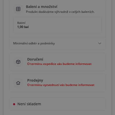
Balení a množství
Produkt dodáváme výhradně v celých baleních.
Balení
1,00 bal
Minimální odběr a podmínky
Minimální odběr
Doručení
1,00 bal
O termínu expedice vás budeme informovat
Podmínky
Násobky
1,00 bal
Prodejny
O termínu vyzvednutí vás budeme informovat
Není skladem