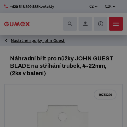
Kontakty
CZ
CZK
+420 518 399 588
Nástrčné spojky John Guest
Hadice a jejich kompletace
Profily a výroba těsnění
Náhradní břit pro nůžky JOHN GUEST
BLADE na stříhání trubek, 4-22mm,
Technické plasty
(2ks v balení)
Dopravníkové pásy a montáž
10733220
Zlepšení pracovního prostředí
Další pryžové a plastové výrobky