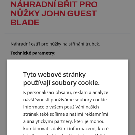
NÁHRADNÍ BŘIT PRO
NŮŽKY JOHN GUEST
BLADE
Náhradní ostří pro nůžky na stříhání trubek.
Technické parametry:
materiál: ocel
Tyto webové stránky
používají soubory cookie.
Přehled vlastností
K personalizaci obsahu, reklam a analýze
Stříhá trubky o
4 - 22 mm
návštěvnosti používáme soubory cookie.
vnějším průměru:
Informace o vašem používání našich
Množství v balení:
2 ks
stránek také sdílíme s našimi reklamními
a analytickými partnery, kteří je mohou
Materiál:
ocel
kombinovat s dalšími informacemi, které
Hmotnost:
0,004 kg/bal