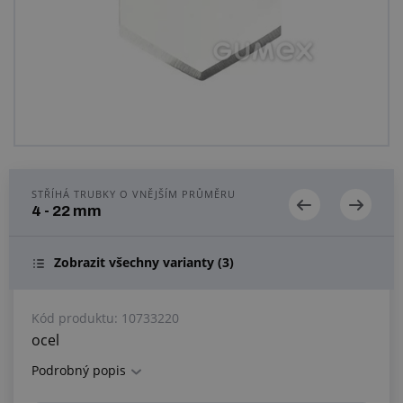
Centrum poptávek
Vše o nákupu
O nás a kariéra
STŘÍHÁ TRUBKY O VNĚJŠÍM PRŮMĚRU
4 - 22 mm
Zobrazit všechny varianty
(3)
Kód produktu:
10733220
ocel
Podrobný popis