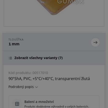
Centrum poptávek
Vše o nákupu
O nás a kariéra
TLOUŠŤKA
1 mm
Zobrazit všechny varianty
(7)
Kód produktu:
00517010
90°ShA, PVC, +5°C/+40°C, transparentní žlutá
Podrobný popis
Balení a množství
Produkt dodáváme výhradně v celých baleních.