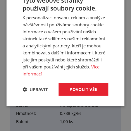
Tyto webové stránky
používají soubory cookie.
K personalizaci obsahu, reklam a analýze
Přehled vlastností
návštěvnosti používáme soubory cookie.
Informace o vašem používání našich
Tloušťka:
1 mm
stránek také sdílíme s našimi reklamními
Šířka:
650 mm
a analytickými partnery, kteří je mohou
Délka:
650 mm
kombinovat s dalšími informacemi, které
Tvrdost:
90 °ShA
jste jim poskytli nebo které shromáždili
Hustota:
1,28 g/cm³
při vašem používání jejich služeb.
Více
Pevnost v tahu:
20 N/mm²
informací
Tažnost:
250 %
Materiál:
PVC
UPRAVIT
POVOLIT VŠE
Pracovní teplota:
+5/+40 °C
Barva:
transparentní žlutá
Hmotnost:
0,788 kg/ks
Balení:
1,00 ks