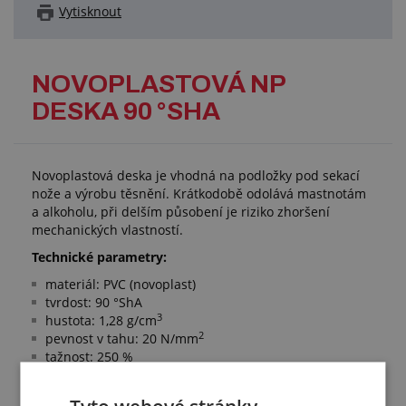
Vytisknout
NOVOPLASTOVÁ NP
DESKA 90 °SHA
Novoplastová deska je vhodná na podložky pod sekací
nože a výrobu těsnění. Krátkodobě odolává mastnotám
a alkoholu, při delším působení je riziko zhoršení
mechanických vlastností.
Technické parametry:
materiál: PVC (novoplast)
tvrdost: 90 °ShA
3
hustota: 1,28 g/cm
2
pevnost v tahu: 20 N/mm
tažnost: 250 %
barva: transparentní žlutá
pracovní teplota: +5 °C/+40 °C