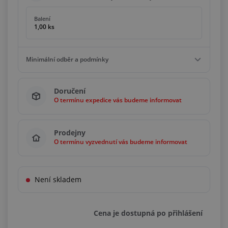
Balení
1,00 ks
Minimální odběr a podmínky
Minimální odběr
Doručení
1,00 ks
O termínu expedice vás budeme informovat
Podmínky
Násobky
1,00 ks
Prodejny
O termínu vyzvednutí vás budeme informovat
Není skladem
Cena je dostupná po přihlášení