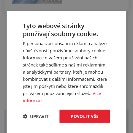
Tyto webové stránky
používají soubory cookie.
Příslušenství (12)
K personalizaci obsahu, reklam a analýze
Zde je pro vás připravené příslušenství, které
návštěvnosti používáme soubory cookie.
doporučujeme k tomuto produktu.
Informace o vašem používání našich
stránek také sdílíme s našimi reklamními
a analytickými partnery, kteří je mohou
L-úhlová spojka 90° JOHN GUEST s
kombinovat s dalšími informacemi, které
hrdlem
jste jim poskytli nebo které shromáždili
pro vnější průměr trubky 8mm
při vašem používání jejich služeb.
Více
informací
Zobrazit cenu
UPRAVIT
POVOLIT VŠE
L-úhlová spojka 90° JOHN GUEST
pro vnější průměr trubky 8mm