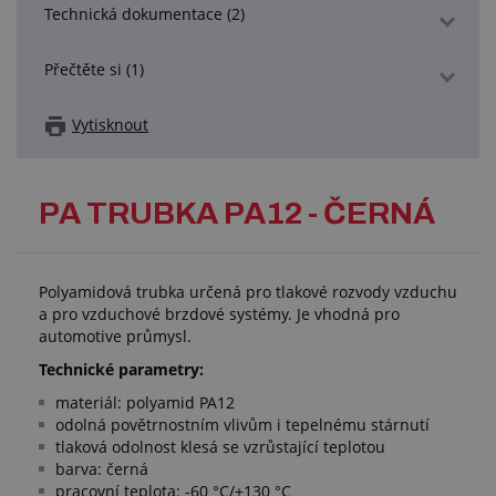
Technická dokumentace (2)
Přečtěte si (1)
Vytisknout
PA TRUBKA PA12 - ČERNÁ
Polyamidová trubka určená pro tlakové rozvody vzduchu
a pro vzduchové brzdové systémy. Je vhodná pro
automotive průmysl.
Technické parametry:
materiál: polyamid PA12
odolná povětrnostním vlivům i tepelnému stárnutí
tlaková odolnost klesá se vzrůstající teplotou
barva: černá
pracovní teplota: -60 °C/+130 °C