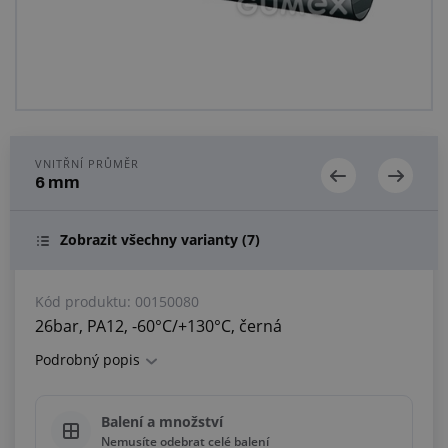
Centrum poptávek
Vše o nákupu
O nás a kariéra
VNITŘNÍ PRŮMĚR
6 mm
Zobrazit všechny varianty
(7)
Kód produktu:
00150080
26bar, PA12, -60°C/+130°C, černá
Podrobný popis
Balení a množství
Nemusíte odebrat celé balení