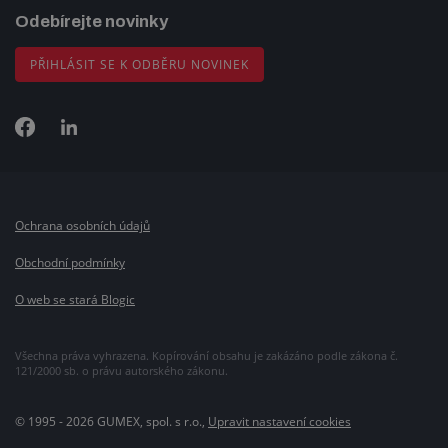
Odebírejte novinky
PŘIHLÁSIT SE K ODBĚRU NOVINEK
Ochrana osobních údajů
Obchodní podmínky
O web se stará Blogic
Všechna práva vyhrazena. Kopírování obsahu je zakázáno podle zákona č.
121/2000 sb. o právu autorského zákonu.
© 1995 - 2026 GUMEX, spol. s r.o.,
Upravit nastavení cookies