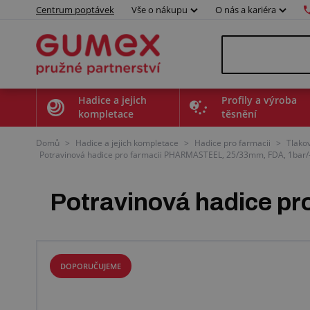
Centrum poptávek
Vše o nákupu
O nás a kariéra
Hadice a jejich
Profily a výroba
kompletace
těsnění
Domů
>
Hadice a jejich kompletace
>
Hadice pro farmacii
>
Tlakov
Potravinová hadice pro farmacii PHARMASTEEL, 25/33mm, FDA, 1bar/-0
Potravinová hadice 
DOPORUČUJEME