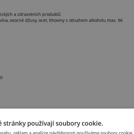
tických a zdravotních produktů
vína, ovocné džusy, ocet, lihoviny s obsahem alkoholu max. 96
y)
 stránky používají soubory cookie.
obsahu, reklam a analýze návštěvnosti používáme soubory cookie.