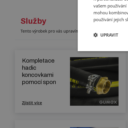
vašem používání n
mohou kombinovat
používání jejich 
Služby
Tento výrobek pro vás upravíme na míru. Konkrétní spe
UPRAVIT
Kompletace
hadic
koncovkami
pomocí spon
Zjistit více