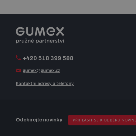
+420 518 399 588
gumex@gumex.cz
Kontaktní adresy a telefony
Odebírejte novinky
PŘIHLÁSIT SE K ODBĚRU NOVIN