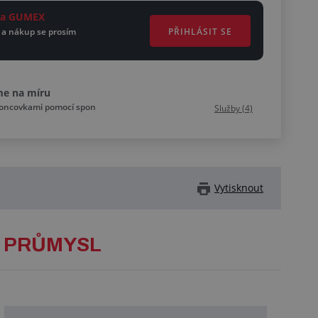
ěta GUMEX
PŘIHLÁSIT SE
 a nákup se prosím
me na míru
koncovkami pomocí spon
Služby (4)
Vytisknout
Ý PRŮMYSL