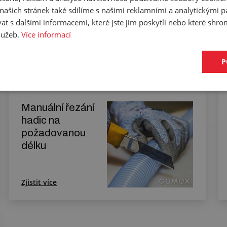
ašich stránek také sdílíme s našimi reklamními a analytickými par
 s dalšími informacemi, které jste jim poskytli nebo které shro
služeb.
Více informací
cifikaci budete moci upřesnit v poznámce u objednávky.
P
Manuální řezání
hadic na
požadovanou
délku
Zjistit více