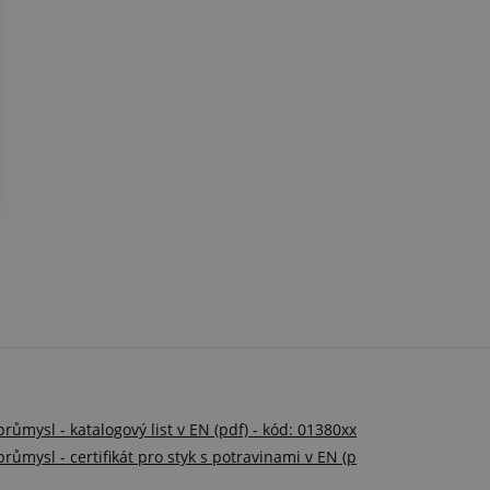
ůmysl - katalogový list v EN (pdf) - kód: 01380xx
ůmysl - certifikát pro styk s potravinami v EN (p