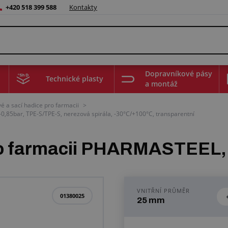
+420 518 399 588
Kontakty
Dopravníkové pásy
Technické plasty
a montáž
é a sací hadice pro farmacii
>
,85bar, TPE-S/TPE-S, nerezová spirála, -30°C/+100°C, transparentní
pro farmacii PHARMASTEEL
VNITŘNÍ PRŮMĚR
01380025
25 mm