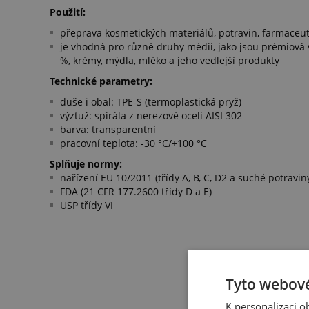
Použití:
přeprava kosmetických materiálů, potravin, farmaceu
je vhodná pro různé druhy médií, jako jsou prémiová 
%, krémy, mýdla, mléko a jeho vedlejší produkty
Technické parametry:
duše i obal: TPE-S (termoplastická pryž)
výztuž: spirála z nerezové oceli AISI 302
barva: transparentní
pracovní teplota: -30 °C/+100 °C
Splňuje normy:
nařízení EU 10/2011 (třídy A, B, C, D2 a suché potravin
FDA (21 CFR 177.2600 třídy D a E)
USP třídy VI
Tyto webové
K personalizaci 