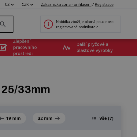
CZ
CZK
Zákaznická zóna - přihlášení
/
Registrace
Nabídka zboží je platná pouze pro
registrované podnikatele
Zlepšení
Další pryžové a
pracovního
plastové výrobky
prostředí
, 25/33mm
19 mm
32 mm
Vše
(7)