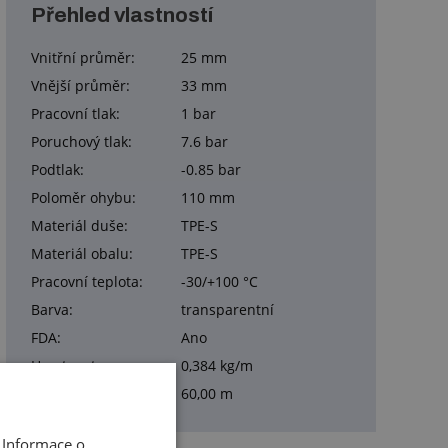
Přehled vlastností
Vnitřní průměr:
25 mm
Vnější průměr:
33 mm
Pracovní tlak:
1 bar
Poruchový tlak:
7.6 bar
Podtlak:
-0.85 bar
Poloměr ohybu:
110 mm
Materiál duše:
TPE-S
Materiál obalu:
TPE-S
Pracovní teplota:
-30/+100 °C
Barva:
transparentní
FDA:
Ano
Hmotnost:
0,384 kg/m
Balení:
60,00 m
 Informace o