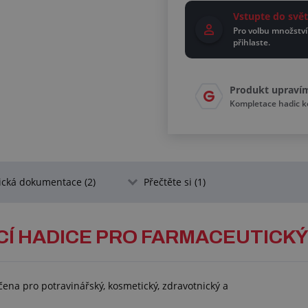
Vstupte do sv
Pro volbu množství
přihlaste.
Produkt upraví
Kompletace hadic 
ická dokumentace (2)
Přečtěte si (1)
CÍ HADICE PRO FARMACEUTICK
ena pro potravinářský, kosmetický, zdravotnický a