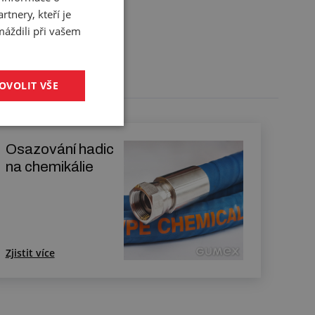
tnery, kteří je
máždili při vašem
OVOLIT VŠE
Osazování hadic
na chemikálie
Zjistit více