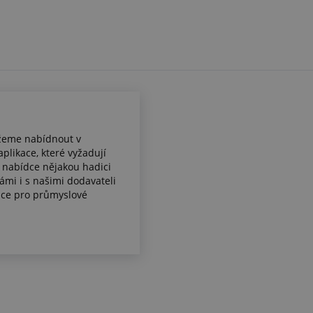
kážeme nabídnout v
aplikace, které vyžadují
í nabídce nějakou hadici
ámi i s našimi dodavateli
ice pro průmyslové