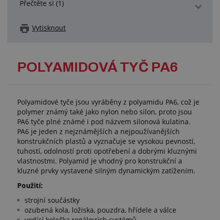
Přečtěte si (1)
Vytisknout
POLYAMIDOVÁ TYČ PA6
Polyamidové tyče jsou vyráběny z polyamidu PA6, což je
polymer známý také jako nylon nebo silon, proto jsou
PA6 tyče plné známé i pod názvem silonová kulatina.
PA6 je jeden z nejznámějších a nejpoužívanějších
konstrukčních plastů a vyznačuje se vysokou pevností,
tuhostí, odolností proti opotřebení a dobrými kluznými
vlastnostmi. Polyamid je vhodný pro konstrukční a
kluzné prvky vystavené silným dynamickým zatížením.
Použití:
strojní součástky
ozubená kola, ložiska, pouzdra, hřídele a válce
vodící kolečka regálových systémů