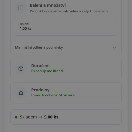
Balení a množství
Produkt dodáváme výhradně v celých baleních.
Balení
1,00 ks
Minimální odběr a podmínky
Minimální odběr
Doručení
1,00 ks
Expedujeme ihned
Podmínky
Násobky
1,00 ks
Prodejny
Ihned k odběru: Strážnice
Skladem
5,00 ks