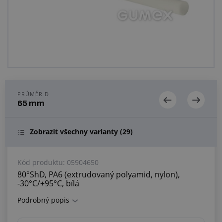
Centrum poptávek
Vše o nákupu
O nás a kariéra
PRŮMĚR D
65 mm
Zobrazit všechny varianty
(29)
Kód produktu:
05904650
80°ShD, PA6 (extrudovaný polyamid, nylon),
-30°C/+95°C, bílá
Podrobný popis