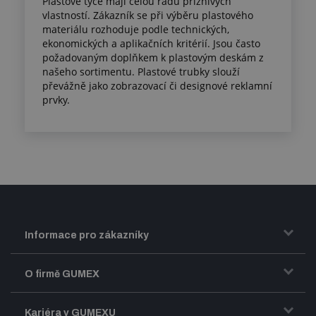
Plastové tyče mají celou řadu příznivých
vlastností. Zákazník se při výběru plastového
materiálu rozhoduje podle technických,
ekonomických a aplikačních kritérií. Jsou často
požadovaným doplňkem k plastovým deskám z
našeho sortimentu. Plastové trubky slouží
převážně jako zobrazovací či designové reklamní
prvky.
Informace pro zákazníky
Doprava a zasílání zboží
O firmě GUMEX
Obchodní podmínky
Představení firmy GUMEX
Kariéra v GUMEXU