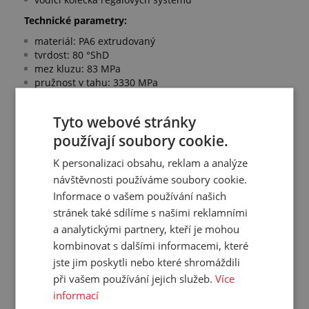
Technické parametry:
materiál: PA6 extrudovaný
tvrdost: 80 °ShD
mez kluzu: 83 MPa
pružnost v tahu: 3330 MPa
nasákavost vody: 9,5 %
nasákavost vlhkosti: 2,8 %
Tyto webové stránky
pracovní teplota: -40 °C/+100 °C, teplota tání: +220 °C
používají soubory cookie.
Splňuje normy:
K personalizaci obsahu, reklam a analýze
mez kluzu a pružnost v tahu dle DIN EN ISO 527
návštěvnosti používáme soubory cookie.
nasákavost dle ISO 62
Informace o vašem používání našich
stránek také sdílíme s našimi reklamními
a analytickými partnery, kteří je mohou
Přehled vlastností
kombinovat s dalšími informacemi, které
jste jim poskytli nebo které shromáždili
Průměr D:
65 mm
při vašem používání jejich služeb.
Více
Reálný průměr:
65,3-66,6 mm
informací
Délka:
1000 mm