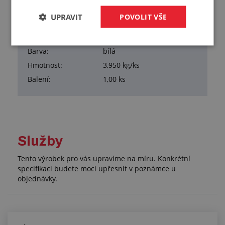
Tvrdost:
80 °ShD
UPRAVIT
POVOLIT VŠE
Materiál:
PA6
Pracovní teplota:
-30/+95 °C
Barva:
bílá
Hmotnost:
3,950 kg/ks
Balení:
1,00 ks
Služby
Tento výrobek pro vás upravíme na míru. Konkrétní
specifikaci budete moci upřesnit v poznámce u
objednávky.