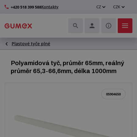
Kontakty
CZ
CZK
+420 518 399 588
Plastové tyče plné
Hadice a jejich kompletace
Profily a výroba těsnění
Polyamidová tyč, průměr 65mm, reálný
průměr 65,3-66,6mm, délka 1000mm
Technické plasty
Dopravníkové pásy a montáž
05904650
Zlepšení pracovního prostředí
Další pryžové a plastové výrobky