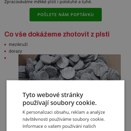
Zpracováváme měkké plsti i polotuhé a tuhé.
POŠLETE NÁM POPTÁVKU
Co vše dokážeme zhotovit z plsti
mezikruží
dorazy
Tyto webové stránky
používají soubory cookie.
K personalizaci obsahu, reklam a analýze
návštěvnosti používáme soubory cookie.
Informace o vašem používání našich