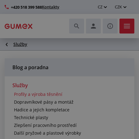
Kontakty
CZ
CZK
+420 518 399 588
Služby
Hadice a jejich kompletace
Profily a výroba těsnění
Blog a poradna
Technické plasty
Služby
Profily a výroba těsnění
Dopravníkové pásy a montáž
Dopravníkové pásy a montáž
Hadice a jejich kompletace
Zlepšení pracovního prostředí
Technické plasty
Zlepšení pracovního prostředí
Další pryžové a plastové výrobky
Další pryžové a plastové výrobky