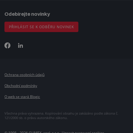
Odebírejte novinky
PŘIHLÁSIT SE K ODBĚRU NOVINEK
Ochrana osobních údajů
Obchodní podmínky
O web se stará Blogic
Všechna práva vyhrazena. Kopírování obsahu je zakázáno podle zákona č.
121/2000 sb. o právu autorského zákonu.
© 1995 - 2026 GUMEX, spol. s r.o.,
Upravit nastavení cookies