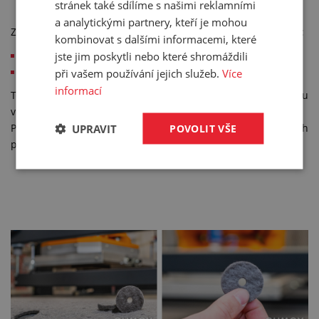
stránek také sdílíme s našimi reklamními
atypické tvary
a analytickými partnery, kteří je mohou
Zhotovíme rovněž výrobky z plsti – filcu – pro textilní průmysl:
kombinovat s dalšími informacemi, které
výztuhy do batohů a tašek
jste jim poskytli nebo které shromáždili
výplně lehátek apod.
při vašem používání jejich služeb.
Více
informací
Těsnění vyrobíme podle dodaného vzorku nebo nákresu
v běžných formátech.
Požadovaný výkres dokážeme také sami nakreslit podle vašich
UPRAVIT
POVOLIT VŠE
parametrů a necháme si jej u vás odsouhlasit.