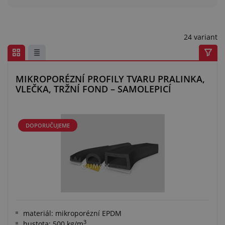
Centrum poptávek
Vše o nákupu
24 variant
O nás a kariéra
MIKROPORÉZNÍ PROFILY TVARU PRALINKA,
VLEČKA, TRŽNÍ FOND – SAMOLEPICÍ
DOPORUČUJEME
materiál: mikroporézní EPDM
3
hustota: 500 kg/m