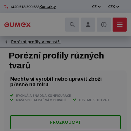
Kontakty
CZ
CZK
+420 518 399 588
Porézní profily v metráži
Hadice a jejich kompletace
Porézní profily různých
Profily a výroba těsnění
tvarů
Technické plasty
Nechte si vyrobit nebo upravit zboží
přesně na míru
Dopravníkové pásy a montáž
RYCHLÁ A SNADNÁ KONFIGURACE
NAŠI SPECIALISTÉ VÁM PORADÍ
OZVEME SE DO 24H
Zlepšení pracovního prostředí
Další pryžové a plastové výrobky
PROZKOUMAT