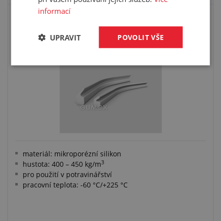
informací
SILIKONOVÉ MIKROPORÉZNÍ PROFILY
OSTATNÍ
UPRAVIT
POVOLIT VŠE
materiál: mikroporézní silikon
3
hustota: 400 – 450 kg/m
pro použití v potravinářství
pracovní teplota: -60 °C/+225 °C