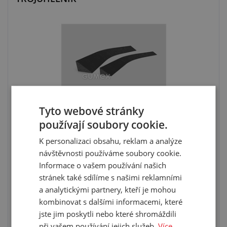
Tyto webové stránky
používají soubory cookie.
materiál: mikroporézní EPDM
3
hustota: 500 kg/m
K personalizaci obsahu, reklam a analýze
barva: černá
návštěvnosti používáme soubory cookie.
pracovní teplota: -30 °C/+80 °C
Informace o vašem používání našich
stránek také sdílíme s našimi reklamními
a analytickými partnery, kteří je mohou
kombinovat s dalšími informacemi, které
VYBRAT VARIANTU
jste jim poskytli nebo které shromáždili
při vašem používání jejich služeb.
Více