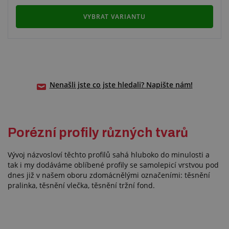
VYBRAT VARIANTU
Nenašli jste co jste hledali? Napište nám!
Porézní profily různých tvarů
Vývoj názvosloví těchto profilů sahá hluboko do minulosti a
tak i my dodáváme oblíbené profily se samolepicí vrstvou pod
dnes již v našem oboru zdomácnělými označeními: těsnění
pralinka, těsnění vlečka, těsnění tržní fond.