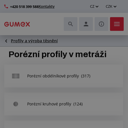
Kontakty
CZ
CZK
+420 518 399 588
Profily a výroba těsnění
Hadice a jejich kompletace
Porézní profily v metráži
Profily a výroba těsnění
Technické plasty
Porézní obdélníkové profily
(317)
Dopravníkové pásy a montáž
Zlepšení pracovního prostředí
Porézní kruhové profily
(124)
Další pryžové a plastové výrobky