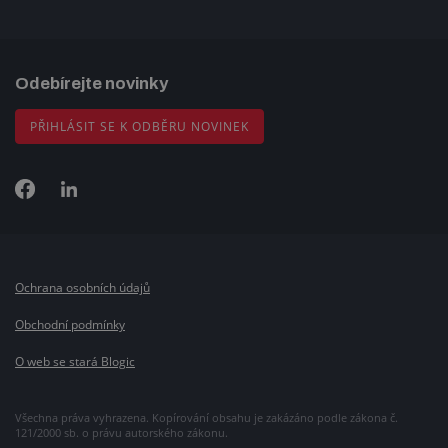
Odebírejte novinky
PŘIHLÁSIT SE K ODBĚRU NOVINEK
Ochrana osobních údajů
Obchodní podmínky
O web se stará Blogic
Všechna práva vyhrazena. Kopírování obsahu je zakázáno podle zákona č.
121/2000 sb. o právu autorského zákonu.