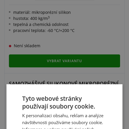
materiál: mikroporézní silikon
3
hustota: 400 kg/m
tepelná a chemická odolnost
pracovní teplota: -60 °C/+200 °C
Není skladem
VYBRAT VARIANTU
​SAMOZHÁŠIVÉ SILIKONOVÉ MIKROPORÉZNÍ
PROFILY KRUHOVÉHO TVARU
Tyto webové stránky
používají soubory cookie.
K personalizaci obsahu, reklam a analýze
návštěvnosti používáme soubory cookie.