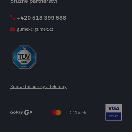
Firemní časopis Géčko
Oznamovací linka
Pošlete nám svůj životopis
+420 518 399 588
Jak se žije v GUMEXU
gumex@gumex.cz
Kontaktní adresy a telefony