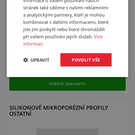
Informace o vašem používání našich
stránek také sdílíme s našimi reklamními
a analytickými partnery, kteří je mohou
kombinovat s dalšími informacemi, které
jste jim poskytli nebo které shromáždili
materiál: mikroporézní silikon
při vašem používání jejich služeb.
Více
3
hustota: 150 - 600 kg/m
informací
dle EN 45545-2
pracovní teplota: -60 °C/+230 °C
UPRAVIT
POVOLIT VŠE
Není skladem
VYBRAT VARIANTU
SILIKONOVÉ MIKROPORÉZNÍ PROFILY
OSTATNÍ