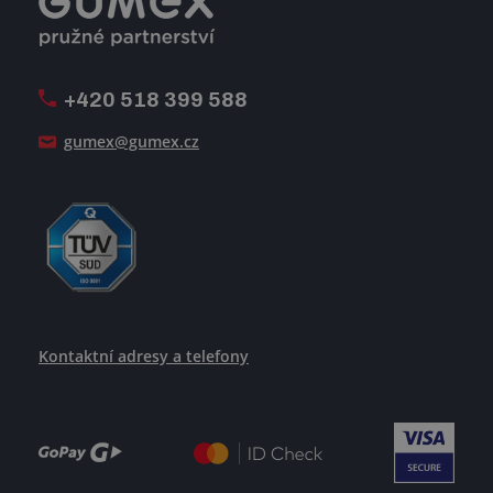
Úpravy na míru a montáže
Volná pracovní místa
Firemní časopis Géčko
Oznamovací linka
Pošlete nám svůj životopis
+420 518 399 588
Jak se žije v GUMEXU
gumex@gumex.cz
Kontaktní adresy a telefony