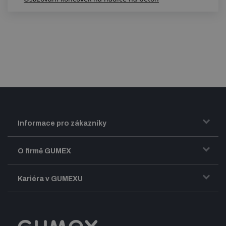
Informace pro zákazníky
Doprava a zasílání zboží
O firmě GUMEX
Obchodní podmínky
Představení firmy GUMEX
Kariéra v GUMEXU
Fakturace DPH
Certifikace ISO
Dobře sladěný pracovní tým
Registrace a spolupráce