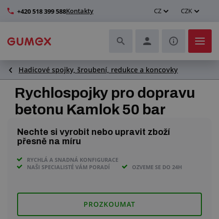
Kontakty
CZ
CZK
+420 518 399 588
Hadicové spojky, šroubení, redukce a koncovky
Hadice a jejich kompletace
Rychlospojky pro dopravu
Profily a výroba těsnění
betonu Kamlok 50 bar
Technické plasty
Nechte si vyrobit nebo upravit zboží
přesně na míru
Dopravníkové pásy a montáž
RYCHLÁ A SNADNÁ KONFIGURACE
NAŠI SPECIALISTÉ VÁM PORADÍ
OZVEME SE DO 24H
Zlepšení pracovního prostředí
Další pryžové a plastové výrobky
PROZKOUMAT