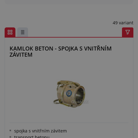
Centrum poptávek
Vše o nákupu
49 variant
O nás a kariéra
KAMLOK BETON - SPOJKA S VNITŘNÍM
ZÁVITEM
spojka s vnitřním závitem
transport betonu