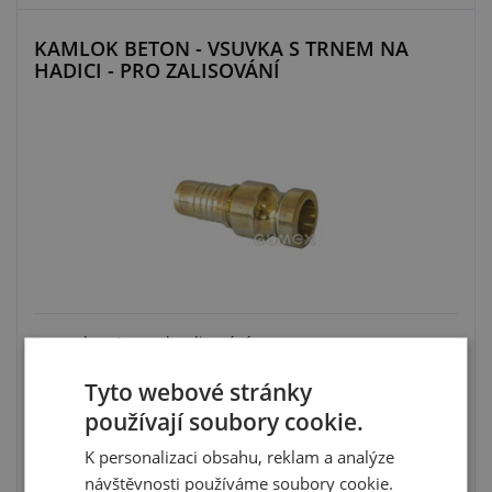
KAMLOK BETON - VSUVKA S TRNEM NA
HADICI - PRO ZALISOVÁNÍ
vsuvka s trnem k zalisování
transport betonu
Tyto webové stránky
materiál: litina/ocel
pracovní tlak: max. 50 bar
používají soubory cookie.
K personalizaci obsahu, reklam a analýze
návštěvnosti používáme soubory cookie.