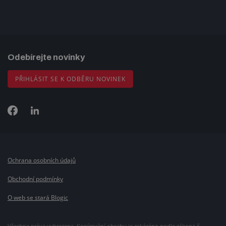
Odebírejte novinky
PŘIHLÁSIT SE K ODBĚRU NOVINEK
Ochrana osobních údajů
Obchodní podmínky
O web se stará Blogic
Všechna práva vyhrazena. Kopírování obsahu je zakázáno podle zákona č.