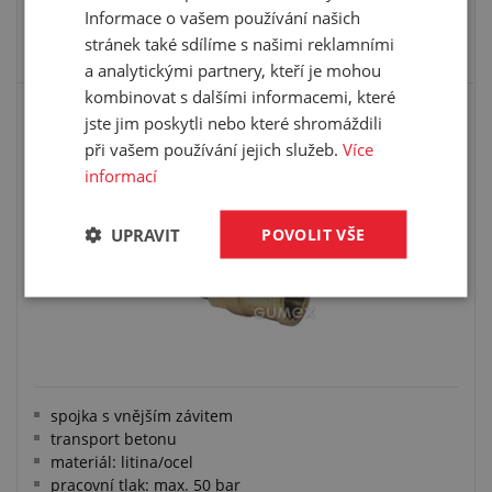
Informace o vašem používání našich
VYBRAT VARIANTU
stránek také sdílíme s našimi reklamními
a analytickými partnery, kteří je mohou
kombinovat s dalšími informacemi, které
KAMLOK BETON - SPOJKA S VNĚJŠÍM
jste jim poskytli nebo které shromáždili
ZÁVITEM
při vašem používání jejich služeb.
Více
informací
UPRAVIT
POVOLIT VŠE
spojka s vnějším závitem
transport betonu
materiál: litina/ocel
pracovní tlak: max. 50 bar