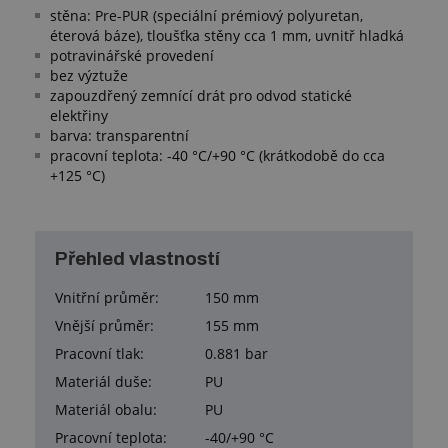
stěna: Pre-PUR (speciální prémiový polyuretan,
éterová báze), tloušťka stěny cca 1 mm, uvnitř hladká
potravinářské provedení
bez výztuže
zapouzdřený zemnící drát pro odvod statické
elektřiny
barva: transparentní
pracovní teplota: -40 °C/+90 °C (krátkodobě do cca
+125 °C)
Přehled vlastností
Vnitřní průměr:
150 mm
Vnější průměr:
155 mm
Pracovní tlak:
0.881 bar
Materiál duše:
PU
Materiál obalu:
PU
Pracovní teplota:
-40/+90 °C