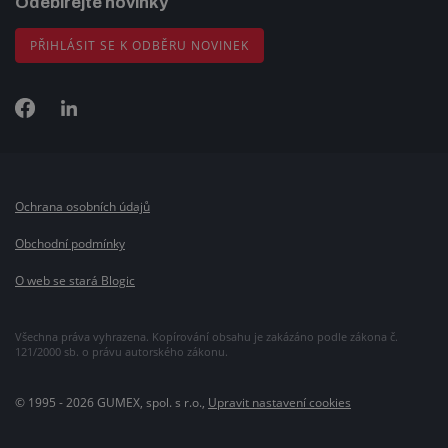
Odebírejte novinky
PŘIHLÁSIT SE K ODBĚRU NOVINEK
Ochrana osobních údajů
Obchodní podmínky
O web se stará Blogic
Všechna práva vyhrazena. Kopírování obsahu je zakázáno podle zákona č.
121/2000 sb. o právu autorského zákonu.
© 1995 - 2026 GUMEX, spol. s r.o.,
Upravit nastavení cookies