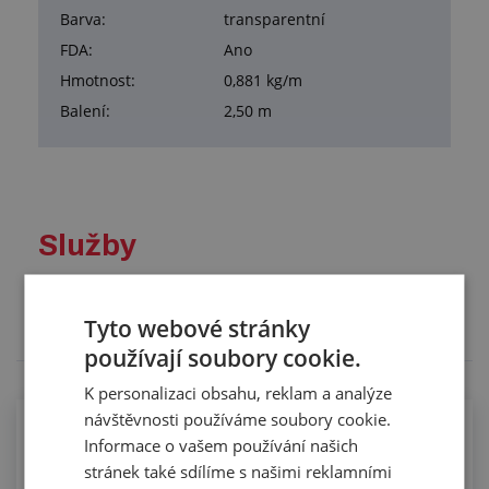
Barva:
transparentní
FDA:
Ano
Hmotnost:
0,881 kg/m
Balení:
2,50 m
Služby
Tento výrobek pro vás upravíme na míru. Konkrétní
specifikaci budete moci upřesnit v poznámce u
Tyto webové stránky
objednávky.
používají soubory cookie.
K personalizaci obsahu, reklam a analýze
návštěvnosti používáme soubory cookie.
Kompletace hadic koncovkami pomocí
Informace o vašem používání našich
spon
stránek také sdílíme s našimi reklamními