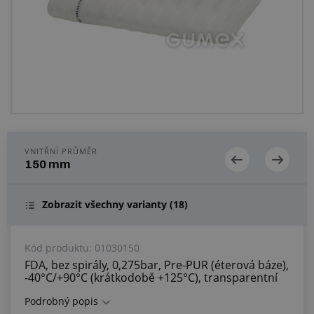
Centrum poptávek
Vše o nákupu
O nás a kariéra
VNITŘNÍ PRŮMĚR
150 mm
Zobrazit všechny varianty
(18)
Kód produktu:
01030150
FDA, bez spirály, 0,275bar, Pre-PUR (éterová báze),
-40°C/+90°C (krátkodobě +125°C), transparentní
Podrobný popis