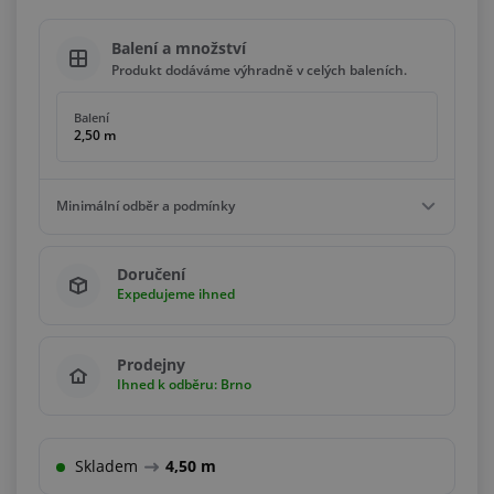
Balení a množství
Produkt dodáváme výhradně v celých baleních.
Balení
2,50 m
Minimální odběr a podmínky
Minimální odběr
Doručení
2,50 m
Expedujeme ihned
Podmínky
Násobky
2,50 m
Prodejny
Ihned k odběru: Brno
Skladem
4,50 m