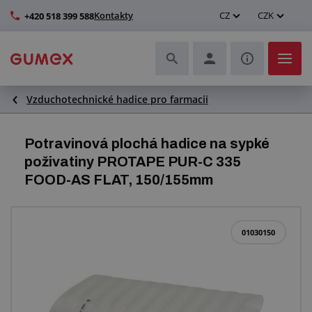
Kontakty
CZ
CZK
+420 518 399 588
Vzduchotechnické hadice pro farmacii
Hadice a jejich kompletace
Profily a výroba těsnění
Potravinová plochá hadice na sypké
poživatiny PROTAPE PUR-C 335
Technické plasty
FOOD-AS FLAT, 150/155mm
Dopravníkové pásy a montáž
01030150
Zlepšení pracovního prostředí
Další pryžové a plastové výrobky