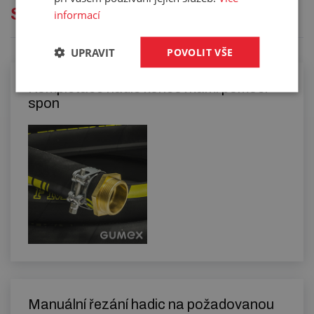
Služby
informací
UPRAVIT
POVOLIT VŠE
Kompletace hadic koncovkami pomocí
spon
Manuální řezání hadic na požadovanou