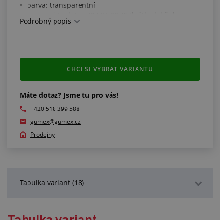
barva: transparentní
pracovní teplota: -40 °C/+90 °C (krátkodobě do cca
Podrobný popis
+125 °C)
CHCI SI VYBRAT VARIANTU
Máte dotaz? Jsme tu pro vás!
+420 518 399 588
gumex@gumex.cz
Prodejny
Tabulka variant (18)
Podrobný popis
Tabulka variant