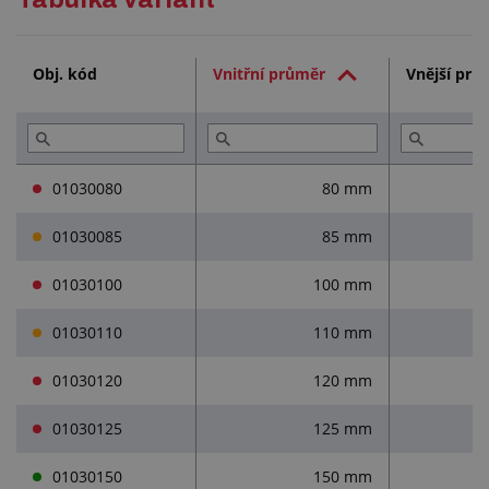
Technická dokumentace (3)
Obj. kód
Vnitřní průměr
Vnější prů
Služby (3)
Přečtěte si (2)
01030080
80 mm
01030085
85 mm
01030100
100 mm
01030110
110 mm
01030120
120 mm
01030125
125 mm
01030150
150 mm