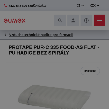
Kontakty
CZ
CZK
+420 518 399 588
Vzduchotechnické hadice pro farmacii
Hadice a jejich kompletace
PROTAPE PUR-C 335 FOOD-AS FLAT -
Profily a výroba těsnění
PU HADICE BEZ SPIRÁLY
Technické plasty
01030080
Dopravníkové pásy a montáž
Zlepšení pracovního prostředí
Další pryžové a plastové výrobky