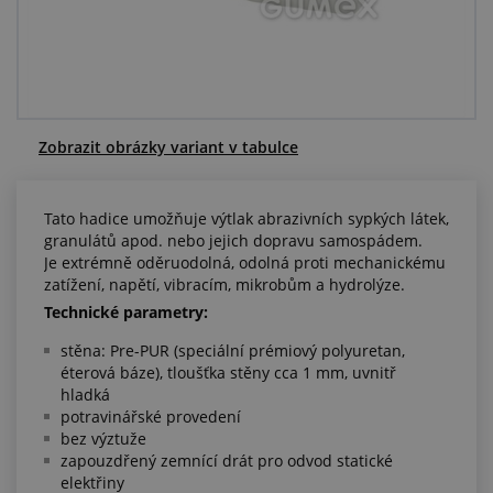
Centrum poptávek
Vše o nákupu
O nás a kariéra
Zobrazit obrázky variant v tabulce
Tato hadice umožňuje výtlak abrazivních sypkých látek,
granulátů apod. nebo jejich dopravu samospádem.
Je extrémně oděruodolná, odolná proti mechanickému
zatížení, napětí, vibracím, mikrobům a hydrolýze.
Technické parametry:
stěna: Pre-PUR (speciální prémiový polyuretan,
éterová báze), tloušťka stěny cca 1 mm, uvnitř
hladká
potravinářské provedení
bez výztuže
zapouzdřený zemnící drát pro odvod statické
elektřiny