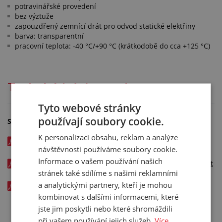
potravinářské provedení
bez výztuže
zapouzdřený zemnící drát pro odvod statické elektřiny
barva: transparentní
pracovní teplota: -40 °C/+90 °C (krátkodobě do cca +125 °C)
Technická dokumentace
Tyto webové stránky
používají soubory cookie.
Soubory ke stažení
K personalizaci obsahu, reklam a analýze
Hadice PROTAPE PUR-C 335 FOOD-AS FLAT - certifikát pro
návštěvnosti používáme soubory cookie.
potraviny v CZ - kód: 01030xxx
Informace o vašem používání našich
Hadice PROTAPE PUR-C 335 FOOD-AS FLAT - katalogový list
stránek také sdílíme s našimi reklamními
v CZ - kód: 01030xxx
a analytickými partnery, kteří je mohou
Hadice PROTAPE PUR-C 335 FOOD-AS FLAT - certifikát pro
potraviny v EN - kód: 01030xxx
kombinovat s dalšími informacemi, které
jste jim poskytli nebo které shromáždili
při vašem používání jejich služeb.
Více