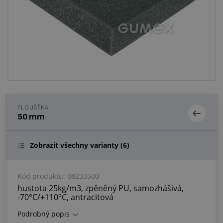
Centrum poptávek
Vše o nákupu
O nás a kariéra
TLOUŠŤKA
50 mm
Zobrazit všechny varianty
(6)
Kód produktu:
08233500
hustota 25kg/m3, zpěněný PU, samozhášivá,
-70°C/+110°C, antracitová
Podrobný popis