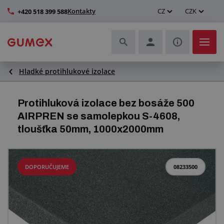
Kontakty
CZ
CZK
+420 518 399 588
Hladké protihlukové izolace
Hadice a jejich kompletace
Profily a výroba těsnění
Protihluková izolace bez bosáže 500
AIRPREN se samolepkou S-4608,
Technické plasty
tloušťka 50mm, 1000x2000mm
Dopravníkové pásy a montáž
DOPORUČUJEME
08233500
Zlepšení pracovního prostředí
Další pryžové a plastové výrobky