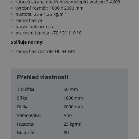
rubová strana opatřena samolepicí vrstvou S-4608
výrobní rozměr: 1000 x 2000 mm
3
hustota: 25 ± 1,25 kg/m
samozhášivá
barva: antracitová
pracovní teplota: -70 °C/+110 °C
Splňuje normy:
samozhášivost dle UL 94 HF1
Přehled vlastností
Tloušťka:
50 mm
Šířka:
1000 mm
Délka:
2000 mm
Samolepka:
Ano
Hustota:
25 kg/m³
Materiál:
PU