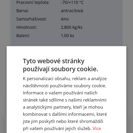
Pracovní teplota:
-70/+110 °C
Barva:
antracitová
Samozhášivost:
Ano
Hmotnost:
2,800 kg/ks
Balení:
1,00 ks
Tyto webové stránky
používají soubory cookie.
Služby
K personalizaci obsahu, reklam a analýze
Tento výrobek pro vás upravíme na míru. Konkrétní
návštěvnosti používáme soubory cookie.
specifikaci budete moci upřesnit v poznámce u
Informace o vašem používání našich
objednávky.
stránek také sdílíme s našimi reklamními
a analytickými partnery, kteří je mohou
kombinovat s dalšími informacemi, které
jste jim poskytli nebo které shromáždili
při vašem používání jejich služeb.
Více