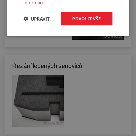
informací
Lepení sendvičů
UPRAVIT
POVOLIT VŠE
Řezání lepených sendvičů