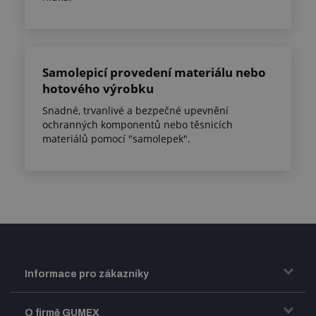
Samolepicí provedení materiálu nebo
hotového výrobku
Snadné, trvanlivé a bezpečné upevnění
ochranných komponentů nebo těsnicích
materiálů pomocí "samolepek".
Informace pro zákazníky
Doprava a zasílání zboží
O firmě GUMEX