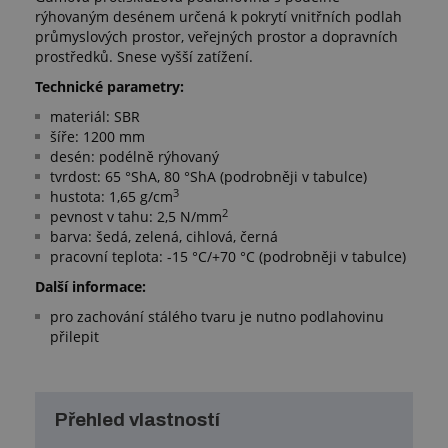
rýhovaným desénem určená k pokrytí vnitřních podlah
průmyslových prostor, veřejných prostor a dopravních
prostředků. Snese vyšší zatížení.
Technické parametry:
materiál: SBR
šíře: 1200 mm
desén: podélně rýhovaný
tvrdost: 65 °ShA, 80 °ShA (podrobněji v tabulce)
3
hustota: 1,65 g/cm
2
pevnost v tahu: 2,5 N/mm
barva: šedá, zelená, cihlová, černá
pracovní teplota: -15 °C/+70 °C (podrobněji v tabulce)
Další informace:
pro zachování stálého tvaru je nutno podlahovinu
přilepit
Přehled vlastností