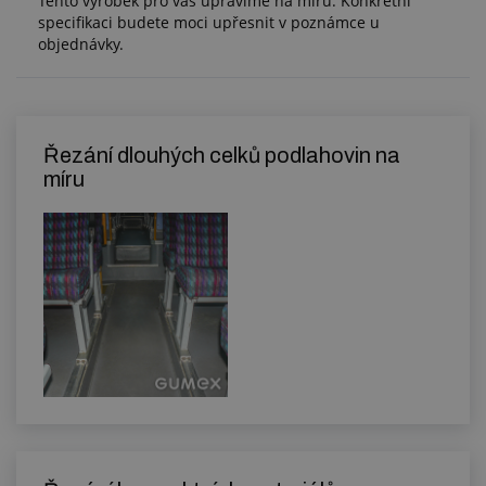
Tento výrobek pro vás upravíme na míru. Konkrétní
specifikaci budete moci upřesnit v poznámce u
objednávky.
Řezání dlouhých celků podlahovin na
míru