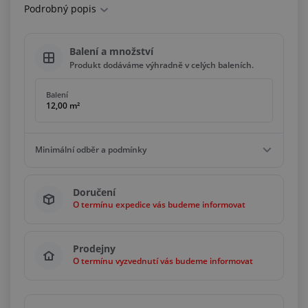
Podrobný popis
Balení a množství
Produkt dodáváme výhradně v celých baleních.
Balení
12,00 m²
Minimální odběr a podmínky
Minimální odběr
Doručení
12,00 m²
O termínu expedice vás budeme informovat
Podmínky
Násobky
12,00 m²
Prodejny
O termínu vyzvednutí vás budeme informovat