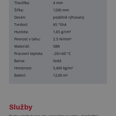
Tloušťka:
4 mm
Šířka:
1200 mm
Desén:
podélně rýhovaný
Tvrdost:
65 °ShA
Hustota:
1,65 g/cm³
Pevnost v tahu:
2.5 N/mm²
Materiál:
SBR
Pracovní teplota:
-20/+60 °C
Barva:
šedá
Hmotnost:
5,400 kg/m²
Balení:
12,00 m²
Služby