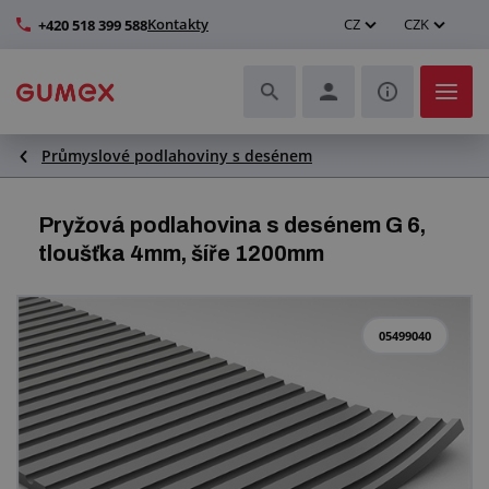
Kontakty
CZ
CZK
+420 518 399 588
Průmyslové podlahoviny s desénem
Hadice a jejich kompletace
Profily a výroba těsnění
Pryžová podlahovina s desénem G 6,
tloušťka 4mm, šíře 1200mm
Technické plasty
Dopravníkové pásy a montáž
05499040
Zlepšení pracovního prostředí
Další pryžové a plastové výrobky