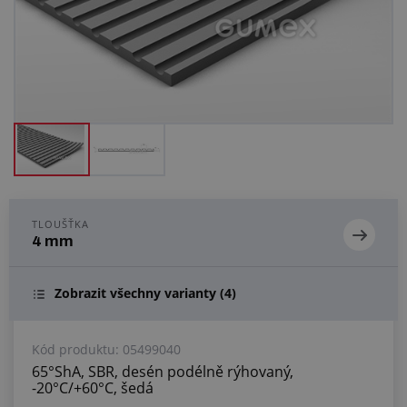
Centrum poptávek
Vše o nákupu
O nás a kariéra
TLOUŠŤKA
4 mm
Zobrazit všechny varianty
(4)
Kód produktu:
05499040
65°ShA, SBR, desén podélně rýhovaný,
-20°C/+60°C, šedá