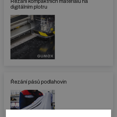
Řezání kompaktních materiálů na
digitálním plotru
Řezání pásů podlahovin