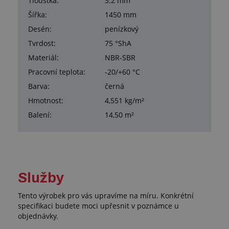
Tloušťka:
3.2 mm
Šířka:
1450 mm
Desén:
penízkový
Tvrdost:
75 °ShA
Materiál:
NBR-SBR
Pracovní teplota:
-20/+60 °C
Barva:
černá
Hmotnost:
4,551 kg/m²
Balení:
14,50 m²
Služby
Tento výrobek pro vás upravíme na míru. Konkrétní
specifikaci budete moci upřesnit v poznámce u
objednávky.