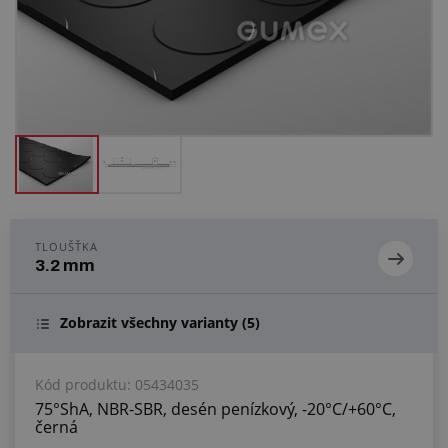
Centrum poptávek
Vše o nákupu
O nás a kariéra
TLOUŠŤKA
3.2 mm
Zobrazit všechny varianty
(5)
Kód produktu:
05434035
75°ShA, NBR-SBR, desén penízkový, -20°C/+60°C,
černá