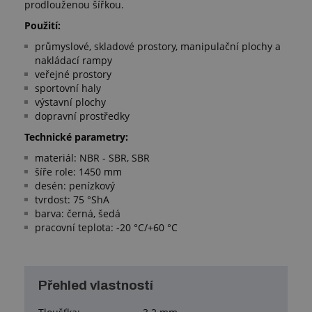
prodlouženou šířkou.
Použití: ​
průmyslové, skladové prostory, manipulační plochy a
nakládací rampy
veřejné prostory
sportovní haly
výstavní plochy
dopravní prostředky
Technické parametry:
materiál: NBR - SBR, SBR
šíře role: 1450 mm
desén: penízkový
tvrdost: 75 °ShA
barva: černá, šedá
pracovní teplota: -20 °C/+60 °C
Přehled vlastností