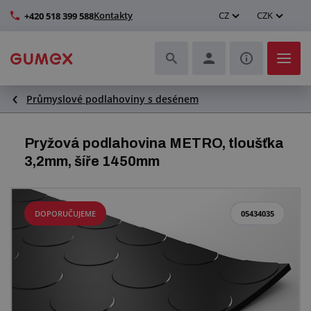
Kontakty
CZ
CZK
+420 518 399 588
Průmyslové podlahoviny s desénem
Hadice a jejich kompletace
Profily a výroba těsnění
Pryžová podlahovina METRO, tloušťka
3,2mm, šíře 1450mm
Technické plasty
Dopravníkové pásy a montáž
DOPORUČUJEME
05434035
Zlepšení pracovního prostředí
Další pryžové a plastové výrobky