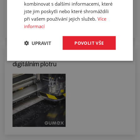
kombinovat s dalšími informacemi, které
jste jim poskytli nebo které shromáždili
při vašem používání jejich služeb.
Více
informací
UPRAVIT
POVOLIT VŠE
Řezání kompaktních materiálů na
digitálním plotru