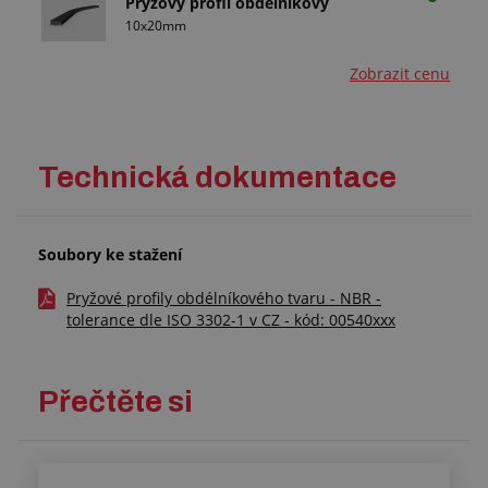
Pryžový profil obdélníkový
10x20mm
Zobrazit cenu
Technická dokumentace
Soubory ke stažení
Pryžové profily obdélníkového tvaru - NBR -
tolerance dle ISO 3302-1 v CZ - kód: 00540xxx
Přečtěte si