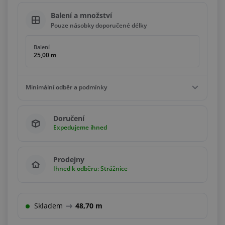
Balení a množství
Pouze násobky doporučené délky
Balení
25,00 m
Minimální odběr a podmínky
Minimální odběr
Doručení
25,00 m
Expedujeme ihned
Podmínky
Násobky
25,00 m
Prodejny
Ihned k odběru: Strážnice
Skladem
48,70 m