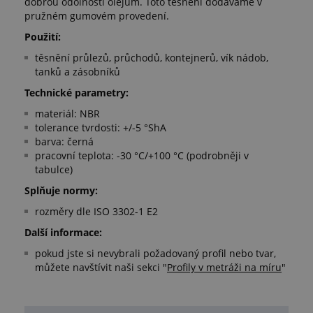
dobrou odolností olejům. Toto těsnění dodáváme v
pružném gumovém provedení.
Použití:
těsnění průlezů, průchodů, kontejnerů, vík nádob,
tanků a zásobníků
Technické parametry:
materiál: NBR
tolerance tvrdosti: +/-5 °ShA
barva: černá
pracovní teplota: -30 °C/+100 °C (podrobněji v
tabulce)
Splňuje normy:
rozměry dle ISO 3302-1 E2
Další informace:
pokud jste si nevybrali požadovaný profil nebo tvar,
můžete navštívit naši sekci "
Profily v metráži na míru
"