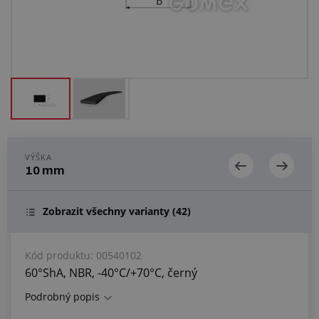
Centrum poptávek
Vše o nákupu
O nás a kariéra
VÝŠKA
10 mm
Zobrazit všechny varianty
(42)
Kód produktu:
00540102
60°ShA, NBR, -40°C/+70°C, černý
Podrobný popis