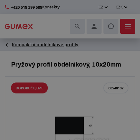
Kontakty
CZ
CZK
+420 518 399 588
Kompaktní obdélníkové profily
Hadice a jejich kompletace
Profily a výroba těsnění
Pryžový profil obdélníkový, 10x20mm
Technické plasty
DOPORUČUJEME
00540102
Dopravníkové pásy a montáž
Zlepšení pracovního prostředí
Další pryžové a plastové výrobky