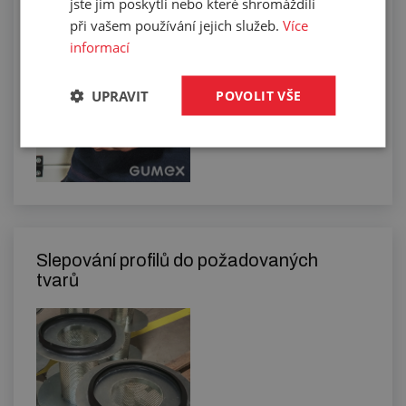
Řezání profilů na sekacím stroji
jste jim poskytli nebo které shromáždili
při vašem používání jejich služeb.
Více
informací
UPRAVIT
POVOLIT VŠE
Slepování profilů do požadovaných
tvarů