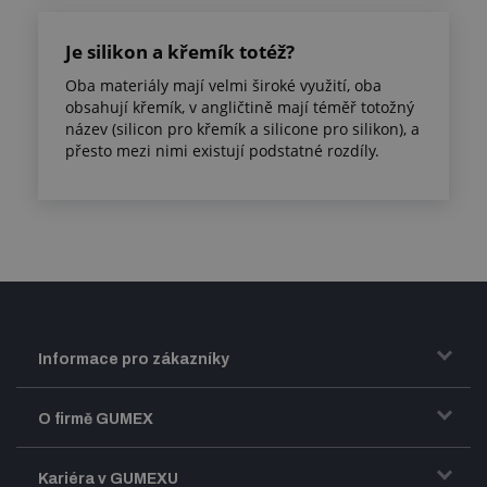
Je silikon a křemík totéž?
Oba materiály mají velmi široké využití, oba
obsahují křemík, v angličtině mají téměř totožný
název (silicon pro křemík a silicone pro silikon), a
přesto mezi nimi existují podstatné rozdíly.
Informace pro zákazníky
Doprava a zasílání zboží
O firmě GUMEX
Obchodní podmínky
Představení firmy GUMEX
Kariéra v GUMEXU