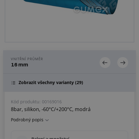
Centrum poptávek
Vše o nákupu
O nás a kariéra
VNITŘNÍ PRŮMĚR
16 mm
Zobrazit všechny varianty
(29)
Kód produktu:
00169016
8bar, silikon, -60°C/+200°C, modrá
Podrobný popis
Balení a množství