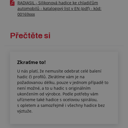
RADIASIL - Silikonová hadice ke chladičům
automobilů - katalogový list v EN (pdf) - kód:
00169xxx
Přečtěte si
Zkraťme to!
U nás platí, že nemusíte odebrat celé balení
hadic či profilů. Zkrátíme vám je na
požadovanou délku, pouze v jednom případě to
není možné, a to u hadic s originálním
ukončením od výrobce. Podle potřeby vám
uřízneme také hadice s ocelovou spirálou,
s opletem a samozřejmě i všechny hadice bez
výztuže.