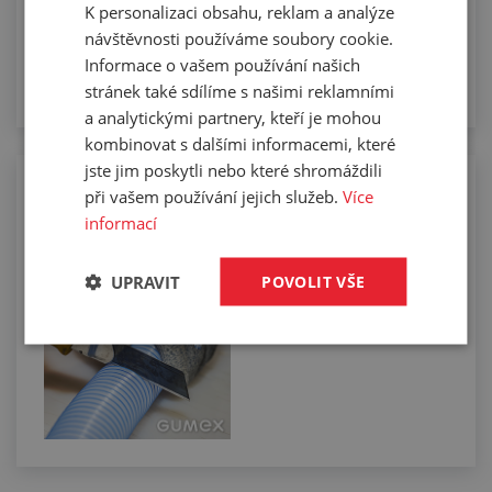
K personalizaci obsahu, reklam a analýze
návštěvnosti používáme soubory cookie.
Informace o vašem používání našich
stránek také sdílíme s našimi reklamními
a analytickými partnery, kteří je mohou
kombinovat s dalšími informacemi, které
jste jim poskytli nebo které shromáždili
Manuální řezání hadic na požadovanou
při vašem používání jejich služeb.
Více
délku
informací
UPRAVIT
POVOLIT VŠE