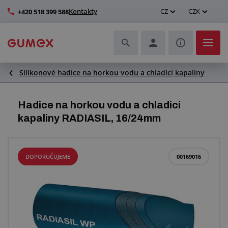
Kontakty
CZ
CZK
+420 518 399 588
Silikonové hadice na horkou vodu a chladicí kapaliny
Hadice a jejich kompletace
Profily a výroba těsnění
Hadice na horkou vodu a chladicí
kapaliny RADIASIL, 16/24mm
Technické plasty
Dopravníkové pásy a montáž
DOPORUČUJEME
00169016
Zlepšení pracovního prostředí
Další pryžové a plastové výrobky