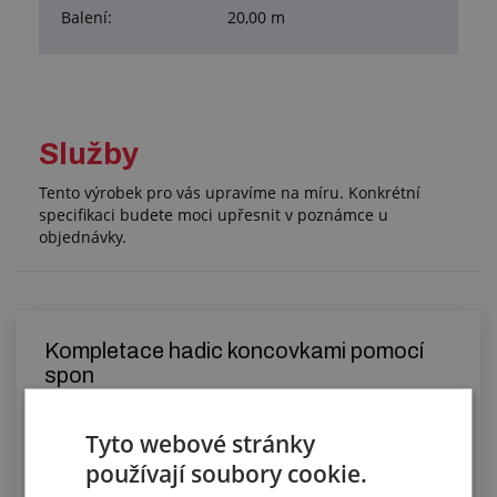
Balení:
20,00 m
Služby
Tento výrobek pro vás upravíme na míru. Konkrétní
specifikaci budete moci upřesnit v poznámce u
objednávky.
Kompletace hadic koncovkami pomocí
spon
Tyto webové stránky
používají soubory cookie.