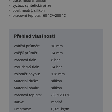
duše: modrá, silikon
výztuž: syntetická příze
obal: modrý, silikon
pracovní teplota: -60 °C/+200 °C
Přehled vlastností
Vnitřní průměr:
16 mm
Vnější průměr:
24 mm
Pracovní tlak:
8 bar
Poruchový tlak:
24 bar
Poloměr ohybu:
128 mm
Materiál duše:
silikon
Materiál obalu:
silikon
Pracovní teplota:
-60/+200 °C
Barva:
modrá
Hmotnost:
0,321 kg/m