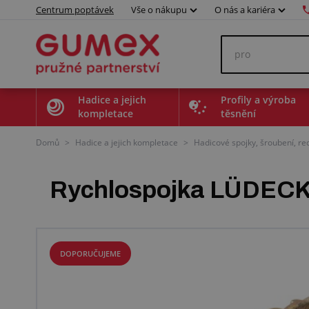
Centrum poptávek
Vše o nákupu
O nás a kariéra
Hadice a jejich
Profily a výroba
kompletace
těsnění
Domů
>
Hadice a jejich kompletace
>
Hadicové spojky, šroubení, r
Rychlospojka LÜDEC
DOPORUČUJEME