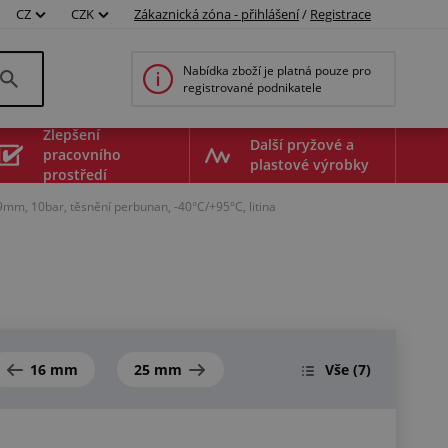
CZ
CZK
Zákaznická zóna - přihlášení
/
Registrace
Nabídka zboží je platná pouze pro
registrované podnikatele
Zlepšení
Další pryžové a
pracovního
plastové výrobky
prostředí
mm, 10bar, těsnění perbunan, -40°C/+95°C, litina
16 mm
25 mm
Vše
(7)