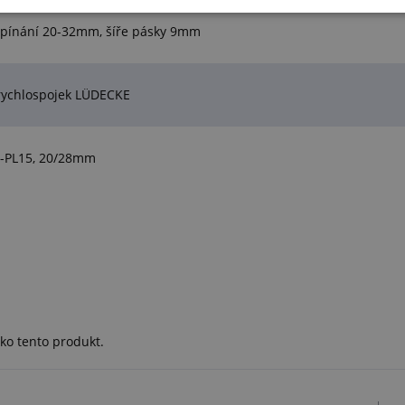
pínání 20-32mm, šíře pásky 9mm
rychlospojek LÜDECKE
E-PL15, 20/28mm
ko tento produkt.