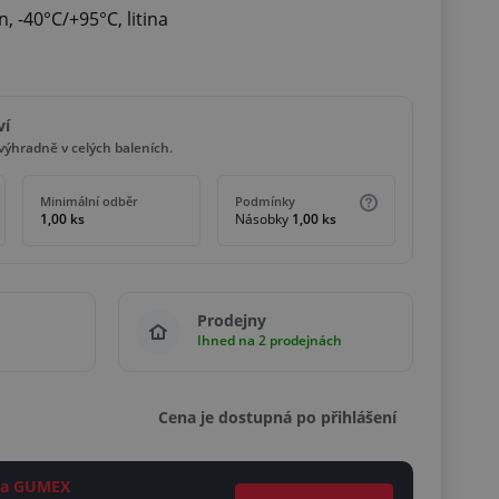
, -40°C/+95°C, litina
ví
ýhradně v celých baleních.
Minimální odběr
Podmínky
1,00 ks
Násobky
1,00 ks
Prodejny
Ihned na 2 prodejnách
Cena je dostupná po přihlášení
ěta GUMEX