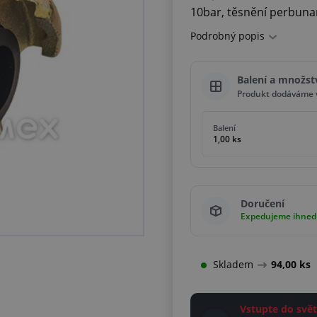
10bar, těsnění perbunan
Podrobný popis
Balení a množst
Produkt dodáváme v
Balení
1,00 ks
Doručení
Expedujeme ihned
Skladem
94,00 ks
Vstupte do sv