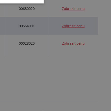
00680020
Zobrazit cenu
00564001
Zobrazit cenu
00028020
Zobrazit cenu