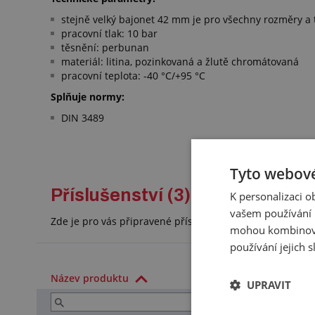
stejně velký bajonet 42 mm je pro všechny rozměry a
pracovní tlak: 10 bar
těsnění: perbunan
materiál: litina, pozinkovaná a žlutě chromátovaná
pracovní teplota: -40 °C/+95 °C
Splňuje normy:
DIN 3489
Tyto webové
Příslušenství (3)
K personalizaci 
vašem používání n
Zde je pro vás připravené příslušenství, které doporuč
mohou kombinovat
používání jejich 
Název produktu
UPRAVIT