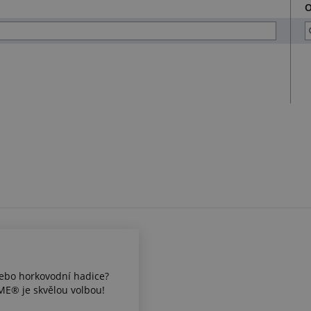
O
nebo horkovodní hadice?
ME® je skvělou volbou!