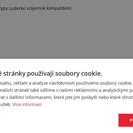
 typy Lüdecke vzájemně kompatibilní
 stránky používají soubory cookie.
obsahu, reklam a analýze návštěvnosti používáme soubory cookie.
ašich stránek také sdílíme s našimi reklamními a analytickými par
ujeme k tomuto produktu.
 s dalšími informacemi, které jste jim poskytli nebo které shro
služeb.
Více informací
P