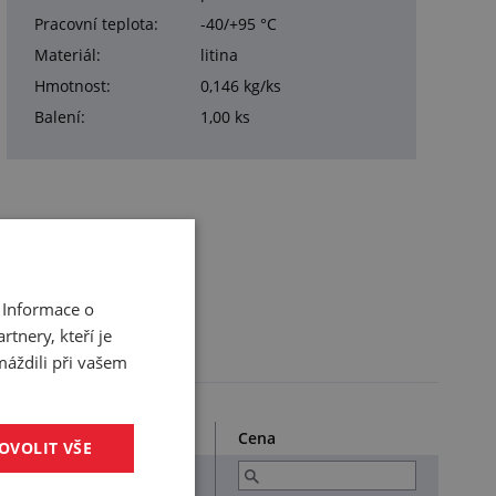
Pracovní teplota:
-40/+95 °C
Materiál:
litina
Hmotnost:
0,146 kg/ks
Balení:
1,00 ks
 Informace o
tnery, kteří je
máždili při vašem
Obj. kód
Cena
OVOLIT VŠE