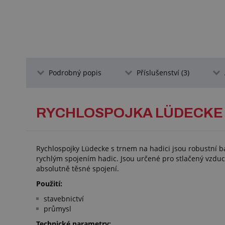
Podrobný popis
Příslušenství (3)
RYCHLOSPOJKA LÜDECKE 
Rychlospojky Lüdecke s trnem na hadici jsou robustní b
rychlým spojením hadic. Jsou určené pro stlačený vzduch
absolutně těsné spojení.
Použití:
stavebnictví
průmysl
Technické parametry: