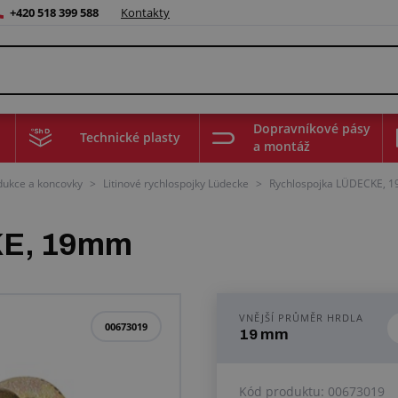
+420 518 399 588
Kontakty
Dopravníkové pásy
Technické plasty
a montáž
edukce a koncovky
>
Litinové rychlospojky Lüdecke
>
Rychlospojka LÜDECKE, 19
KE, 19mm
VNĚJŠÍ PRŮMĚR HRDLA
00673019
19 mm
Kód produktu:
00673019