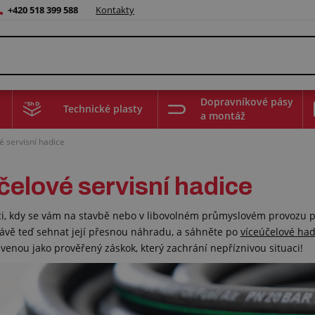
+420 518 399 588
Kontakty
Dopravníkové pásy
Technické plasty
a montáž
é servisní hadice
čelové servisní hadice
aci, kdy se vám na stavbě nebo v libovolném průmyslovém provozu 
právě teď sehnat její přesnou náhradu, a sáhněte po
víceúčelové ha
enou jako prověřený záskok, který zachrání nepříznivou situaci!