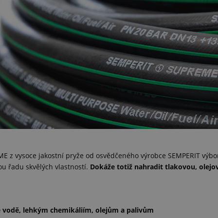
E z vysoce jakostní pryže od osvědčeného výrobce SEMPERIT výbor
u řadu skvělých vlastností.
Dokáže totiž nahradit tlakovou, olejo
 vodě, lehkým chemikáliím, olejům a palivům