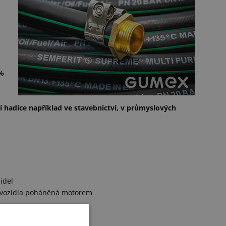
 %
 hadice například ve stavebnictví, v průmyslových
idel
o vozidla poháněná motorem
žádný výpadek neohrozí!