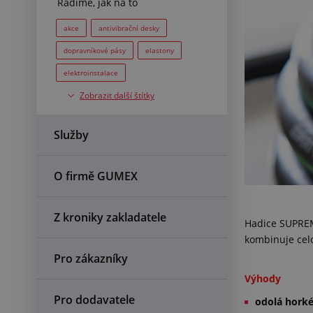
Radíme, jak na to
akce
antivibrační desky
dopravníkové pásy
elastony
elektroinstalace
Zobrazit další štítky
elektroizolanty
EPE pěny
EVA pěny
fekální hadice
Služby
filtry
fólie
fólie do vrat
hadice
hadice na beton
O firmě GUMEX
chráničky
IBC
lepení
lepidla
mikroporézní pryže
Z kroniky zakladatele
Hadice SUPREM
PE pěny
PEEK
kombinuje celo
pěnové výplně kufrů
Pro zákazníky
plastové tyče
ploché těsnění
Výhody
podlahy
polyuretan
Pro dodavatele
odolá horké