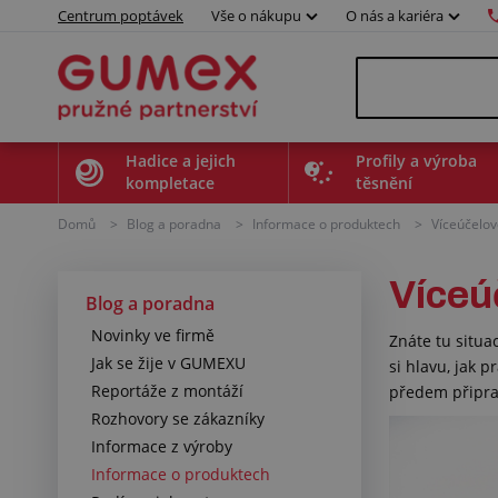
Centrum poptávek
Vše o nákupu
O nás a kariéra
Hadice a jejich
Profily a výroba
kompletace
těsnění
Domů
>
Blog a poradna
>
Informace o produktech
>
Víceúčelov
Víceú
Blog a poradna
Novinky ve firmě
Znáte tu situ
Jak se žije v GUMEXU
si hlavu, jak 
Reportáže z montáží
předem připrav
Rozhovory se zákazníky
Informace z výroby
Informace o produktech