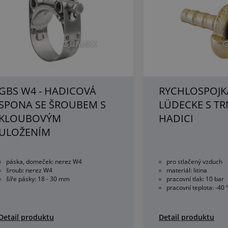
GBS W4 - HADICOVÁ
RYCHLOSPOJK
SPONA SE ŠROUBEM S
LÜDECKE S T
KLOUBOVÝM
HADICI
ULOŽENÍM
páska, domeček: nerez W4
pro stlačený vzduch
šroub: nerez W4
materiál: litina
šíře pásky: 18 - 30 mm
pracovní tlak: 10 bar
pracovní teplota: -40 
Detail produktu
Detail produktu