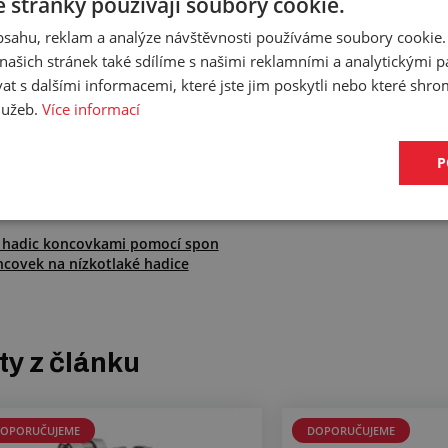
 stránky používají soubory cookie.
obsahu, reklam a analýze návštěvnosti používáme soubory cookie.
ašich stránek také sdílíme s našimi reklamními a analytickými par
naše navazující služby?
 s dalšími informacemi, které jste jim poskytli nebo které shro
EME® vám
zkompletujeme koncovkami pomocí spon
nebo ji
zalisuje
služeb.
Více informací
deje!
P
čené odkazy
 hadic koncovkami pomocí spon
ncovek na nízkotlaké hadice
y z článku
OPORUČUJEME
DOPORUČUJEME