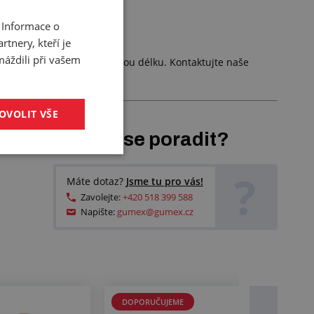
 Informace o
tnery, kteří je
máždili při vašem
me
, zkrátíme na požadovanou délku. Kontaktujte naše
OVOLIT VŠE
Chcete se poradit?
?
Máte dotaz?
Jsme tu pro vás!
Zavolejte:
+420 518 399 588
Napište:
gumex@gumex.cz
DOPORUČUJEME