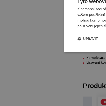
Tyto webové
K personalizaci 
vašem používání n
Máte zájem o 
mohou kombinovat
Hadici SUPR
používání jejich 
specialisty pro
UPRAVIT
Doporu
Kompletace
Lisování ko
Produkt
D