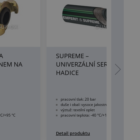
A
SUPREME –
RNEM NA
UNIVERZÁLNÍ SERVISNÍ
HADICE
pracovní tlak: 20 bar
duše i obal: vysoce jakostní pryž
výztuž: textilní oplet
°C/+95 °C
pracovní teplota: -40 °C/+135 °C
Detail produktu