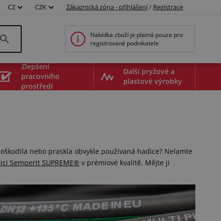
CZ
CZK
Zákaznická zóna - přihlášení
/
Registrace
Nabídka zboží je platná pouze pro
registrované podnikatele
Zlepšení
Další pryžové a
pracovního
plastové výrobky
prostředí
poškodila nebo praskla obvykle používaná hadice? Nelamte
dici Semperit SUPREME®
v prémiové kvalitě. Mějte ji