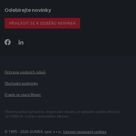
Odebírejte novinky
PŘIHLÁSIT SE K ODBĚRU NOVINEK
Ochrana osobních údajů
Obchodní podmínky
O web se stará Blogic
Všechna práva vyhrazena. Kopírování obsahu je zakázáno podle zákona č.
121/2000 sb. o právu autorského zákonu.
© 1995 - 2026 GUMEX, spol. s r.o.,
Upravit nastavení cookies