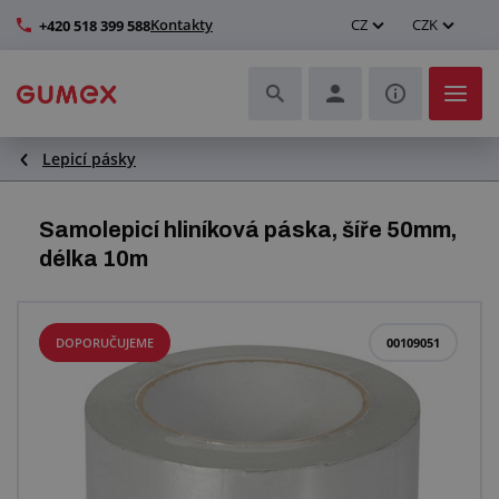
Kontakty
CZ
CZK
+420 518 399 588
Lepicí pásky
Hadice a jejich kompletace
Profily a výroba těsnění
Samolepicí hliníková páska, šíře 50mm,
délka 10m
Technické plasty
Dopravníkové pásy a montáž
DOPORUČUJEME
00109051
Zlepšení pracovního prostředí
Další pryžové a plastové výrobky