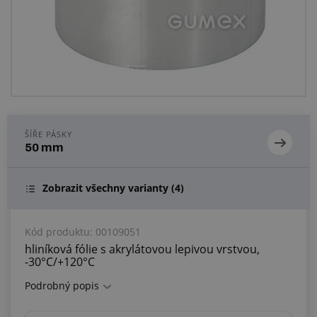
Centrum poptávek
Vše o nákupu
O nás a kariéra
ŠÍŘE PÁSKY
50 mm
Zobrazit všechny varianty
(4)
Kód produktu:
00109051
hliníková fólie s akrylátovou lepivou vrstvou,
-30°C/+120°C
Podrobný popis