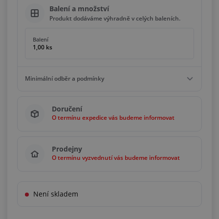
Balení a množství
Produkt dodáváme výhradně v celých baleních.
Balení
1,00 ks
Minimální odběr a podmínky
Minimální odběr
Doručení
1,00 ks
O termínu expedice vás budeme informovat
Podmínky
Násobky
1,00 ks
Prodejny
O termínu vyzvednutí vás budeme informovat
Není skladem