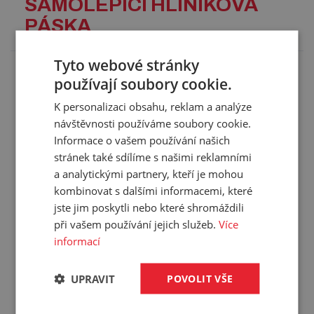
SAMOLEPICÍ HLINÍKOVÁ
PÁSKA
Tyto webové stránky
Hliníková samolepicí páska určená pro těsnění
používají soubory cookie.
vzduchovodů, vhodná pro vnitřní i venkovní použití.
K personalizaci obsahu, reklam a analýze
Použití:
návštěvnosti používáme soubory cookie.
určena pro krytí, opravy, izolování a utěsnění
Informace o vašem používání našich
ventilačních a klimatizačních systémů
stránek také sdílíme s našimi reklamními
stříbrný povrch pásky slouží i jako odrazová vrstva
a analytickými partnery, kteří je mohou
světelné a tepelné energie
kombinovat s dalšími informacemi, které
Technické parametry:
jste jim poskytli nebo které shromáždili
materiál: hliníková fólie s akrylátovou lepivou vrstvou
při vašem používání jejich služeb.
Více
tloušťka: 0,026 mm
informací
pracovní tlak: 1 000 Pa
pevnost v tahu: 45 N/25 mm
teplotní odolnost pásky: -30 °C/+120 °C
UPRAVIT
POVOLIT VŠE
montážní teplota: +5 °C/+ 40 °C