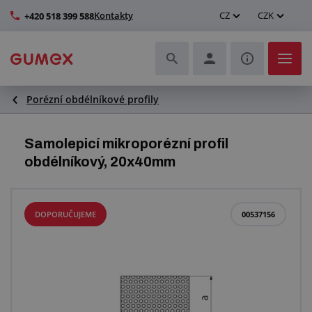
Kontakty
CZ
CZK
+420 518 399 588
Porézní obdélníkové profily
Hadice a jejich kompletace
Profily a výroba těsnění
Samolepicí mikroporézní profil
obdélníkový, 20x40mm
Technické plasty
Dopravníkové pásy a montáž
DOPORUČUJEME
00537156
Zlepšení pracovního prostředí
Další pryžové a plastové výrobky