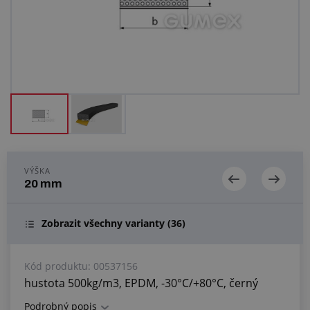
Centrum poptávek
Vše o nákupu
O nás a kariéra
VÝŠKA
20 mm
Zobrazit všechny varianty
(36)
Kód produktu:
00537156
hustota 500kg/m3, EPDM, -30°C/+80°C, černý
Podrobný popis