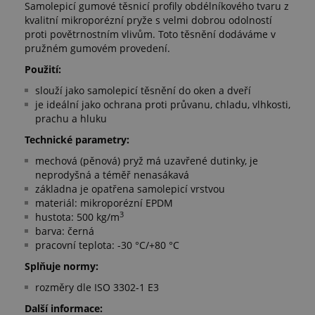
Samolepicí gumové těsnicí profily obdélníkového tvaru z
kvalitní mikroporézní pryže s velmi dobrou odolností
proti povětrnostním vlivům. Toto těsnění dodáváme v
pružném gumovém provedení.
Použití:
slouží jako samolepicí těsnění do oken a dveří
je ideální jako ochrana proti průvanu, chladu, vlhkosti,
prachu a hluku
Technické parametry:
mechová (pěnová) pryž má uzavřené dutinky, je
neprodyšná a téměř nenasákavá
základna je opatřena samolepicí vrstvou
materiál: mikroporézní EPDM
3
hustota: 500 kg/m
barva: černá
pracovní teplota: -30 °C/+80 °C
Splňuje normy:
rozměry dle ISO 3302-1 E3
Další informace: