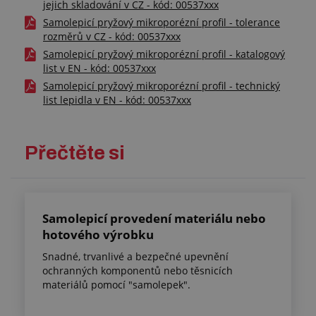
jejich skladování v CZ - kód: 00537xxx
Samolepicí pryžový mikroporézní profil - tolerance
rozměrů v CZ - kód: 00537xxx
Samolepicí pryžový mikroporézní profil - katalogový
list v EN - kód: 00537xxx
Samolepicí pryžový mikroporézní profil - technický
list lepidla v EN - kód: 00537xxx
Přečtěte si
Samolepicí provedení materiálu nebo
hotového výrobku
Snadné, trvanlivé a bezpečné upevnění
ochranných komponentů nebo těsnicích
materiálů pomocí "samolepek".