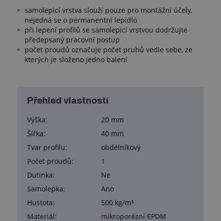
samolepicí vrstva slouží pouze pro montážní účely,
nejedná se o permanentní lepidlo
při lepení profilů se samolepicí vrstvou dodržujte
předepsaný pracovní postup
počet proudů označuje počet pruhů vedle sebe, ze
kterých je složeno jedno balení
Přehled vlastností
Výška:
20 mm
Šířka:
40 mm
Tvar profilu:
obdélníkový
Počet proudů:
1
Dutinka:
Ne
Samolepka:
Ano
Hustota:
500 kg/m³
Materiál:
mikroporézní EPDM