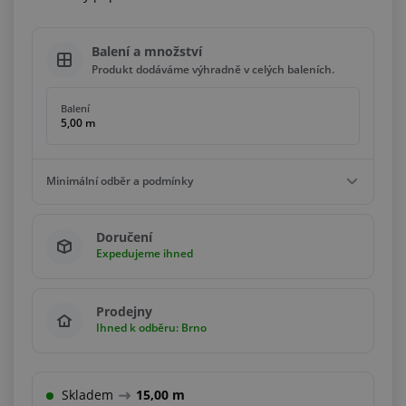
Balení a množství
Produkt dodáváme výhradně v celých baleních.
Balení
5,00 m
Minimální odběr a podmínky
Minimální odběr
Doručení
5,00 m
Expedujeme ihned
Podmínky
Násobky
5,00 m
Prodejny
Ihned k odběru: Brno
Skladem
15,00 m