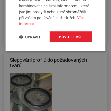
kombinovat s dalšími informacemi, které
jste jim poskytli nebo které shromáždili
při vašem používání jejich služeb.
Více
informací
UPRAVIT
POVOLIT VŠE
Slepování profilů do požadovaných
tvarů