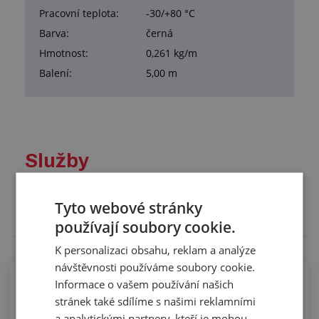
Pracovní teplota:
-30/+80 °C
Barva:
černá
Hmotnost:
0,261 kg/m
Balení:
5,00 m
Služby
Tento výrobek pro vás upravíme na míru. Konkrétní
specifikaci budete moci upřesnit v poznámce u
Tyto webové stránky
objednávky.
používají soubory cookie.
K personalizaci obsahu, reklam a analýze
návštěvnosti používáme soubory cookie.
Informace o vašem používání našich
Řezání profilů na sekacím stroji
stránek také sdílíme s našimi reklamními
a analytickými partnery, kteří je mohou