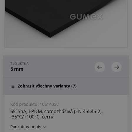
Centrum poptávek
Vše o nákupu
O nás a kariéra
TLOUŠŤKA
5 mm
Zobrazit všechny varianty
(7)
Kód produktu:
10614050
65°ShA, EPDM, samozhášivá (EN 45545-2),
-35°C/+100°C, černá
Podrobný popis