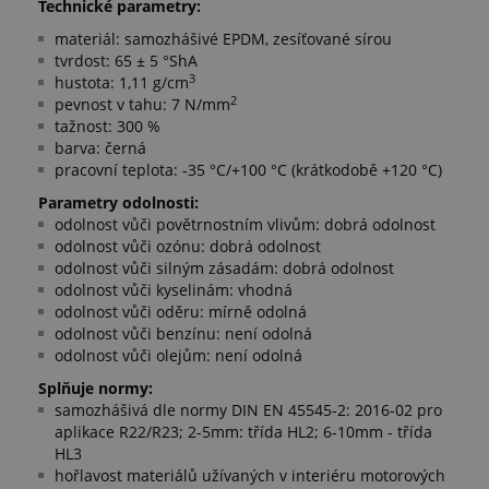
Technické parametry:
materiál: samozhášivé EPDM, zesíťované sírou
tvrdost: 65 ± 5 °ShA
3
hustota: 1,11 g/cm
2
pevnost v tahu: 7 N/mm
tažnost: 300 %
barva: černá
pracovní teplota: -35 °C/+100 °C (krátkodobě +120 °C)
Parametry odolnosti:
odolnost vůči povětrnostním vlivům: dobrá odolnost
odolnost vůči ozónu: dobrá odolnost
odolnost vůči silným zásadám: dobrá odolnost
odolnost vůči kyselinám: vhodná
odolnost vůči oděru: mírně odolná
odolnost vůči benzínu: není odolná
odolnost vůči olejům: není odolná
Splňuje normy:
samozhášivá dle normy DIN EN 45545-2: 2016-02 pro
aplikace R22/R23; 2-5mm: třída HL2; 6-10mm - třída
HL3
hořlavost materiálů užívaných v interiéru motorových