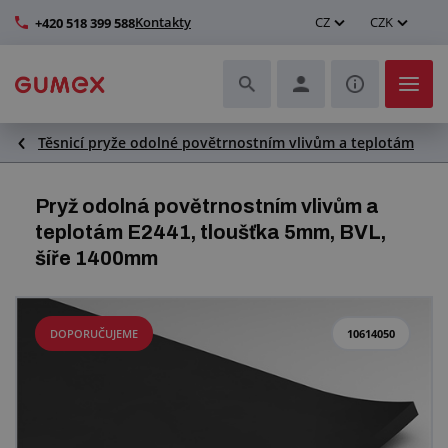
Kontakty
CZ
CZK
+420 518 399 588
Těsnicí pryže odolné povětrnostním vlivům a teplotám
Hadice a jejich kompletace
Profily a výroba těsnění
Pryž odolná povětrnostním vlivům a
teplotám E2441, tloušťka 5mm, BVL,
Technické plasty
šíře 1400mm
Dopravníkové pásy a montáž
DOPORUČUJEME
10614050
Zlepšení pracovního prostředí
Další pryžové a plastové výrobky