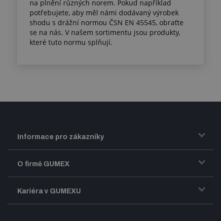
na plnění různých norem. Pokud například
potřebujete, aby měl námi dodávaný výrobek
shodu s drážní normou ČSN EN 45545, obraťte
se na nás. V našem sortimentu jsou produkty,
které tuto normu splňují.
Informace pro zákazníky
Doprava a zasílání zboží
O firmě GUMEX
Obchodní podmínky
Představení firmy GUMEX
Kariéra v GUMEXU
Fakturace DPH
Certifikace ISO
Dobře sladěný pracovní tým