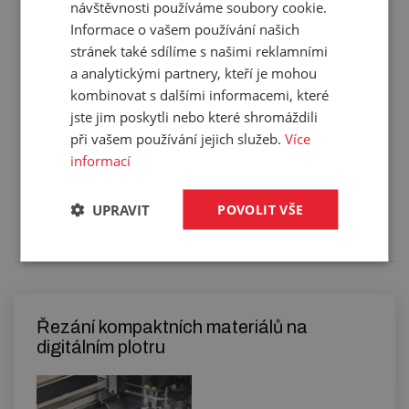
Barva:
černá
návštěvnosti používáme soubory cookie.
Hmotnost:
5,621 kg/m²
Informace o vašem používání našich
stránek také sdílíme s našimi reklamními
Balení:
14,00 m²
a analytickými partnery, kteří je mohou
kombinovat s dalšími informacemi, které
jste jim poskytli nebo které shromáždili
při vašem používání jejich služeb.
Více
Služby
informací
Tento výrobek pro vás upravíme na míru. Konkrétní
UPRAVIT
POVOLIT VŠE
specifikaci budete moci upřesnit v poznámce u
objednávky.
Řezání kompaktních materiálů na
digitálním plotru