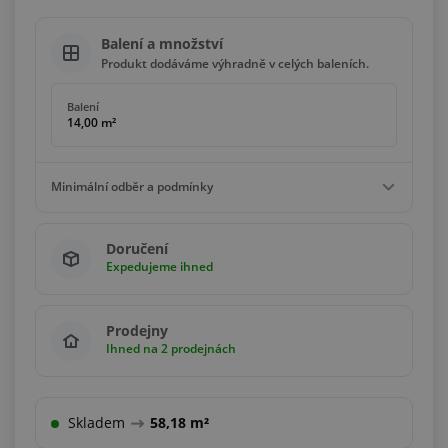
Balení a množství
Produkt dodáváme výhradně v celých baleních.
Balení
14,00 m²
Minimální odběr a podmínky
Minimální odběr
Doručení
14,00 m²
Expedujeme ihned
Podmínky
Násobky
14,00 m²
Prodejny
Ihned na 2 prodejnách
Skladem
58,18 m²