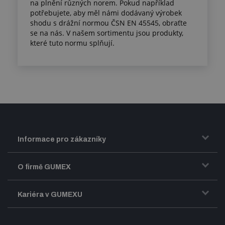
na plnění různých norem. Pokud například
potřebujete, aby měl námi dodávaný výrobek
shodu s drážní normou ČSN EN 45545, obraťte
se na nás. V našem sortimentu jsou produkty,
které tuto normu splňují.
Informace pro zákazníky
Doprava a zasílání zboží
O firmě GUMEX
Obchodní podmínky
Představení firmy GUMEX
Kariéra v GUMEXU
Fakturace DPH
Certifikace ISO
Dobře sladěný pracovní tým