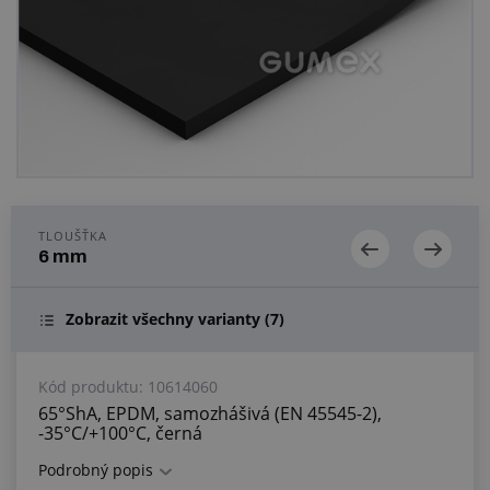
Centrum poptávek
Vše o nákupu
O nás a kariéra
TLOUŠŤKA
6 mm
Zobrazit všechny varianty
(7)
Kód produktu:
10614060
65°ShA, EPDM, samozhášivá (EN 45545-2),
-35°C/+100°C, černá
Podrobný popis