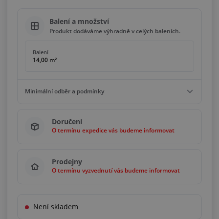
Balení a množství
Produkt dodáváme výhradně v celých baleních.
Balení
14,00 m²
Minimální odběr a podmínky
Minimální odběr
Doručení
14,00 m²
O termínu expedice vás budeme informovat
Podmínky
Násobky
14,00 m²
Prodejny
O termínu vyzvednutí vás budeme informovat
Není skladem