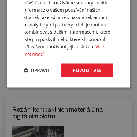
Barva:
černá
návštěvnosti používáme soubory cookie.
Hmotnost:
6,746 kg/m²
Informace o vašem používání našich
stránek také sdílíme s našimi reklamními
Balení:
14,00 m²
a analytickými partnery, kteří je mohou
kombinovat s dalšími informacemi, které
jste jim poskytli nebo které shromáždili
při vašem používání jejich služeb.
Více
Služby
informací
Tento výrobek pro vás upravíme na míru. Konkrétní
UPRAVIT
POVOLIT VŠE
specifikaci budete moci upřesnit v poznámce u
objednávky.
Řezání kompaktních materiálů na
digitálním plotru