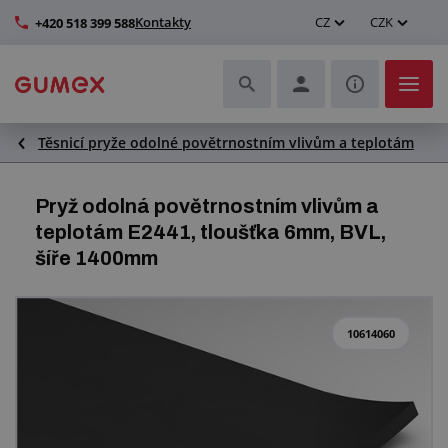
Kontakty
CZ
CZK
+420 518 399 588
Těsnicí pryže odolné povětrnostním vlivům a teplotám
Hadice a jejich kompletace
Profily a výroba těsnění
Pryž odolná povětrnostním vlivům a
teplotám E2441, tloušťka 6mm, BVL,
Technické plasty
šíře 1400mm
Dopravníkové pásy a montáž
10614060
Zlepšení pracovního prostředí
Další pryžové a plastové výrobky