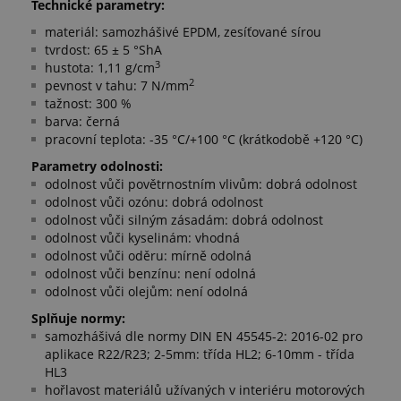
Technické parametry:
materiál: samozhášivé EPDM, zesíťované sírou
tvrdost: 65 ± 5 °ShA
3
hustota: 1,11 g/cm
2
pevnost v tahu: 7 N/mm
tažnost: 300 %
barva: černá
pracovní teplota: -35 °C/+100 °C (krátkodobě +120 °C)
Parametry odolnosti:
odolnost vůči povětrnostním vlivům: dobrá odolnost
odolnost vůči ozónu: dobrá odolnost
odolnost vůči silným zásadám: dobrá odolnost
odolnost vůči kyselinám: vhodná
odolnost vůči oděru: mírně odolná
odolnost vůči benzínu: není odolná
odolnost vůči olejům: není odolná
Splňuje normy:
samozhášivá dle normy DIN EN 45545-2: 2016-02 pro
aplikace R22/R23; 2-5mm: třída HL2; 6-10mm - třída
HL3
hořlavost materiálů užívaných v interiéru motorových