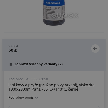
Centrum poptávek
Vše o nákupu
O nás a kariéra
OBJEM
50 g
Zobrazit všechny varianty
(2)
Kód produktu:
05823050
lepí kovy a pryže (pružné po vytvrzení), viskozita
1900-2900m Pa*s, -55°C/+140°C, černé
Podrobný popis