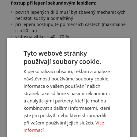
Postup při lepení sekundovým lepidlem:
povrch lepených dílů musí být zbavený mechanických
nečistot, suchý a odmaštěný
při lepení postupujte po menších částech (maximálně
cca 20 cm)
vzdušná vlhkost: 40 - 70 %
pracovní teplota při lepení: 20 - 25 °C
lepidlo se nanáší pouze na jednu lepenou stranu,
Tyto webové stránky
přiložte druhou stranu na polepenou plochu a
používají soubory cookie.
postupně lepené plochy přitlačujte k sobě
lepené plochy k sobě pevně přitlačujte po dobu 20 až
K personalizaci obsahu, reklam a analýze
30 sekund
návštěvnosti používáme soubory cookie.
u gelového typu lepidla nechte spoj zatížený až 2
minuty
Informace o vašem používání našich
plné zatížení lepeného spoje se doporučuje až po 24
stránek také sdílíme s našimi reklamními
hodinách
a analytickými partnery, kteří je mohou
Další informace:
kombinovat s dalšími informacemi, které
dříve značeno jako CB 2241
jste jim poskytli nebo které shromáždili
při vašem používání jejich služeb.
Více
informací