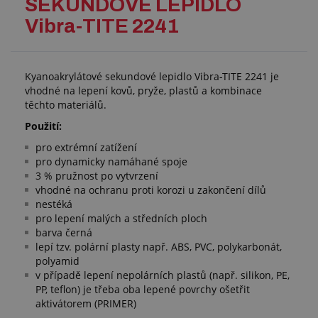
SEKUNDOVÉ LEPIDLO
Vibra-TITE 2241
Kyanoakrylátové sekundové lepidlo Vibra-TITE 2241 je
vhodné na lepení kovů, pryže, plastů a kombinace
těchto materiálů.
Použití:
pro extrémní zatížení
pro dynamicky namáhané spoje
3 % pružnost po vytvrzení
vhodné na ochranu proti korozi u zakončení dílů
nestéká
pro lepení malých a středních ploch
barva černá
lepí tzv. polární plasty např. ABS, PVC, polykarbonát,
polyamid
v případě lepení nepolárních plastů (např. silikon, PE,
PP, teflon) je třeba oba lepené povrchy ošetřit
aktivátorem (PRIMER)