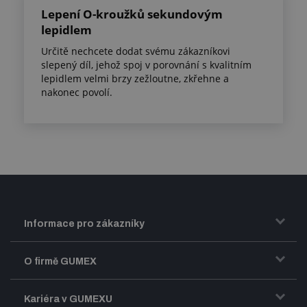
Lepení O-kroužků sekundovým
lepidlem
Určitě nechcete dodat svému zákazníkovi
slepený díl, jehož spoj v porovnání s kvalitním
lepidlem velmi brzy zežloutne, zkřehne a
nakonec povolí.
Informace pro zákazníky
Doprava a zasílání zboží
O firmě GUMEX
Obchodní podmínky
Představení firmy GUMEX
Kariéra v GUMEXU