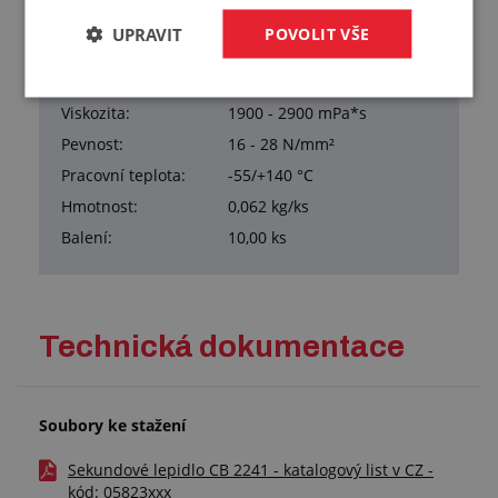
UPRAVIT
POVOLIT VŠE
Přehled vlastností
Objem:
50 g
Viskozita:
1900 - 2900 mPa*s
Pevnost:
16 - 28 N/mm²
Pracovní teplota:
-55/+140 °C
Hmotnost:
0,062 kg/ks
Balení:
10,00 ks
Technická dokumentace
Soubory ke stažení
Sekundové lepidlo CB 2241 - katalogový list v CZ -
kód: 05823xxx