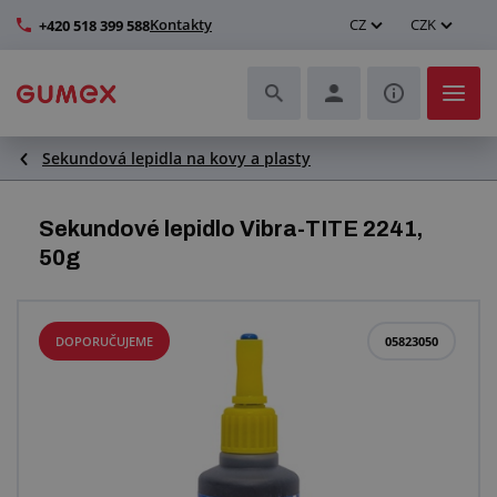
Kontakty
CZ
CZK
+420 518 399 588
Sekundová lepidla na kovy a plasty
Hadice a jejich kompletace
Profily a výroba těsnění
Sekundové lepidlo Vibra-TITE 2241,
50g
Technické plasty
Dopravníkové pásy a montáž
DOPORUČUJEME
05823050
Zlepšení pracovního prostředí
Další pryžové a plastové výrobky