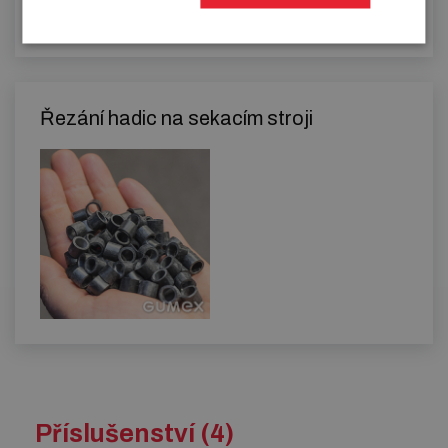
Řezání hadic na sekacím stroji
Příslušenství (4)