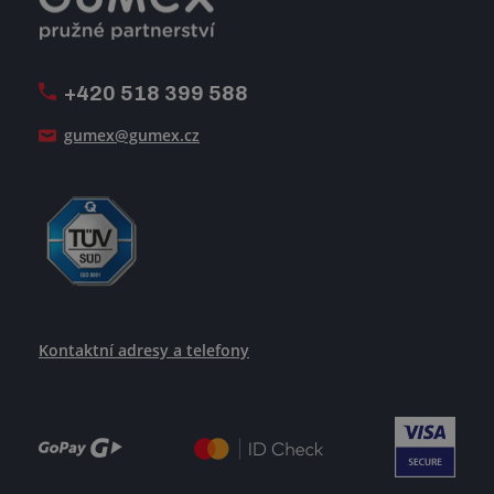
Volná pracovní místa
Firemní časopis Géčko
Oznamovací linka
Pošlete nám svůj životopis
+420 518 399 588
Jak se žije v GUMEXU
gumex@gumex.cz
Kontaktní adresy a telefony