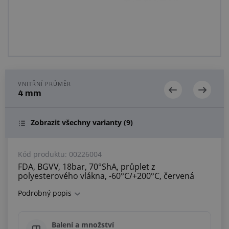
Centrum poptávek
Vše o nákupu
O nás a kariéra
VNITŘNÍ PRŮMĚR
4 mm
Zobrazit všechny varianty
(9)
Kód produktu:
00226004
FDA, BGVV, 18bar, 70°ShA, průplet z
polyesterového vlákna, -60°C/+200°C, červená
Podrobný popis
Balení a množství