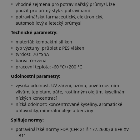
vhodné zejména pro potravinářský průmysl, lze
použít pro přímý styk s potravinami
potravinářský, farmaceutický, elektronický,
automobilový a letecký průmysl
Technické parametry:
materiál: kompaktní silikon
typ výztuhy: průplet z PES vláken
tvrdost: 70 °ShA
barva: červená
pracovní teplota: -60 °C/+200 °C
Odolnostní parametry:
vysoká odolnost: UV záření, ozónu, povětrnostním
vlivům, teplotám, páře, rostlinným olejům, kyselinám
nízkých koncentrací
nízká odolnost: koncentrované kyseliny, aromatické
uhlovodíky, minerální oleje a benzíny
Splňuje normy:
potravinářské normy FDA (CFR 21 § 177.2600) a BFR XV
- B11