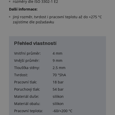
rozměry dle ISO 3302-1 E2
Další informace:
jiný rozměr, tvrdost i pracovní teplotu až do +275 °C
zajistíme dle požadavku
Přehled vlastností
Vnitřní průměr:
4 mm
Vnější průměr:
9 mm
Tloušťka stěny:
2.5 mm
Tvrdost:
70 °ShA
Pracovní tlak:
18 bar
Poruchový tlak:
54 bar
Materiál duše:
silikon
Materiál obalu:
silikon
Pracovní teplota:
-60/+200 °C