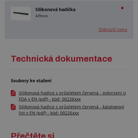
Silikonová hadička
4/9mm
Zobrazit cenu
Technická dokumentace
Soubory ke stažení
Silikonová hadice s průpletem červená - potvrzení o
FDA v EN (pdf) - kód: 00226xxx
Silikonová hadice s průpletem červená - katalogový
list v EN (pdf) - kód: 00226xxx
Přečtěte si