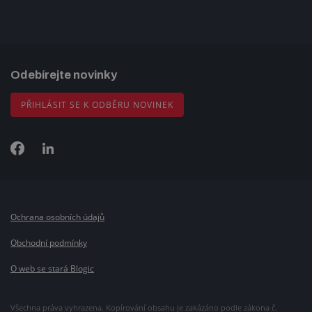
Odebírejte novinky
PŘIHLÁSIT SE K ODBĚRU NOVINEK
Ochrana osobních údajů
Obchodní podmínky
O web se stará Blogic
Všechna práva vyhrazena. Kopírování obsahu je zakázáno podle zákona č.