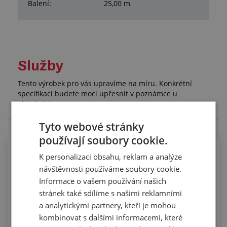
Balení:
25,00 m
Služby
Tento výrobek pro vás upravíme na míru. Konkrétní
specifikaci budete moci upřesnit v poznámce u
objednávky.
Tyto webové stránky
používají soubory cookie.
Lepení silikonových profilů pro
K personalizaci obsahu, reklam a analýze
potravinářství
návštěvnosti používáme soubory cookie.
Informace o vašem používání našich
stránek také sdílíme s našimi reklamními
a analytickými partnery, kteří je mohou
kombinovat s dalšími informacemi, které