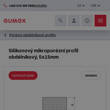
Kontakty
CZ
CZK
+420 518 399 588
Porézní obdélníkové profily
Hadice a jejich kompletace
Profily a výroba těsnění
Silikonový mikroporézní profil
obdélníkový, 5x15mm
Technické plasty
Dopravníkové pásy a montáž
DOPORUČUJEME
00508055
Zlepšení pracovního prostředí
Další pryžové a plastové výrobky