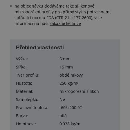
na objednávku dodáváme také silikonové
mikroporézní profily pro přímý styk s potravinami,
splňující normu FDA (CFR 21 § 177.2600), více
informací na naší
zákaznické lince
Přehled vlastností
Výška:
5 mm
Šířka:
15 mm
Tvar profilu:
obdélníkový
Hustota:
250 kg/m³
Materiál:
mikroporézní silikon
Samolepka:
Ne
Pracovní teplota:
-60/+200 °C
Barva:
bílá
Hmotnost:
0,038 kg/m