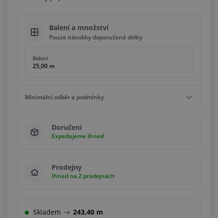
Balení a množství
Pouze násobky doporučené délky
Balení
25,00 m
Minimální odběr a podmínky
Minimální odběr
Doručení
25,00 m
Expedujeme ihned
Podmínky
Násobky
25,00 m
Prodejny
Ihned na 2 prodejnách
Skladem
243,40 m