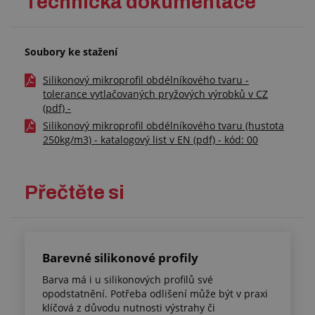
Technická dokumentace
Soubory ke stažení
Silikonový mikroprofil obdélníkového tvaru -
tolerance vytlačovaných pryžových výrobků v CZ
(pdf) -
Silikonový mikroprofil obdélníkového tvaru (hustota
250kg/m3) - katalogový list v EN (pdf) - kód: 00
Přečtěte si
Barevné silikonové profily
Barva má i u silikonových profilů své
opodstatnění. Potřeba odlišení může být v praxi
klíčová z důvodu nutnosti výstrahy či