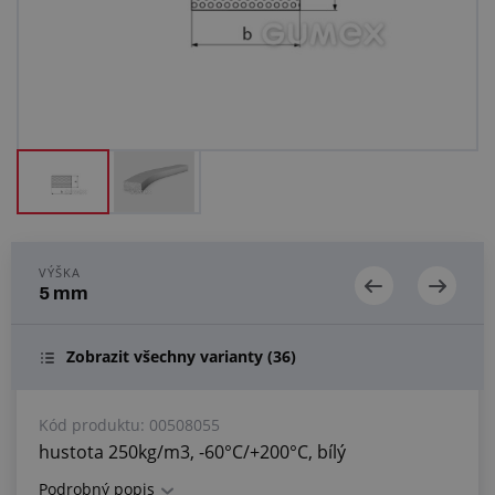
Centrum poptávek
Vše o nákupu
O nás a kariéra
VÝŠKA
5 mm
Zobrazit všechny varianty
(36)
Kód produktu:
00508055
hustota 250kg/m3, -60°C/+200°C, bílý
Podrobný popis