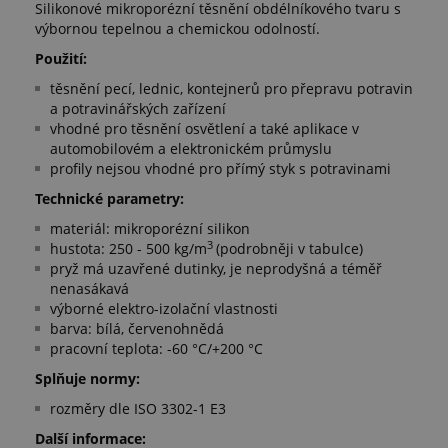
Silikonové mikroporézní těsnění obdélníkového tvaru s
výbornou tepelnou a chemickou odolností.
Použití:
těsnění pecí, lednic, kontejnerů pro přepravu potravin
a potravinářských zařízení
vhodné pro těsnění osvětlení a také aplikace v
automobilovém a elektronickém průmyslu
profily nejsou vhodné pro přímý styk s potravinami
Technické parametry:
materiál: mikroporézní silikon
3
hustota: 250 - 500 kg/m
(podrobněji v tabulce)
pryž má uzavřené dutinky, je neprodyšná a téměř
nenasákavá
výborné elektro-izolační vlastnosti
barva: bílá, červenohnědá
pracovní teplota: -60 °C/+200 °C
Splňuje normy:
rozměry dle ISO 3302-1 E3
Další informace: