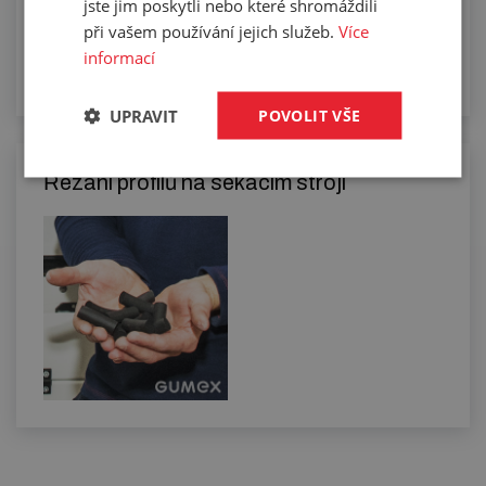
jste jim poskytli nebo které shromáždili
při vašem používání jejich služeb.
Více
informací
UPRAVIT
POVOLIT VŠE
Řezání profilů na sekacím stroji