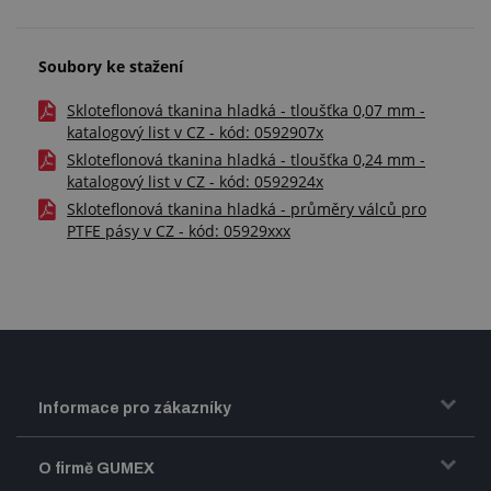
Soubory ke stažení
Skloteflonová tkanina hladká - tloušťka 0,07 mm -
katalogový list v CZ - kód: 0592907x
Skloteflonová tkanina hladká - tloušťka 0,24 mm -
katalogový list v CZ - kód: 0592924x
Skloteflonová tkanina hladká - průměry válců pro
PTFE pásy v CZ - kód: 05929xxx
Informace pro zákazníky
Doprava a zasílání zboží
O firmě GUMEX