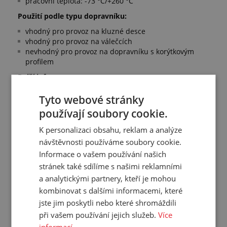
pracovní teplota: -73 °C/+260 °C
Použití podle typu dopravníku:
vhodný pro provoz na kluzné desce
vhodný pro provoz na válečcích
nevhodný pro provoz na dopravníku s korýtkovým
profilem
Další informace:
vzhledem k technologické náročnosti provedení spoje
Tyto webové stránky
nejsme schopni tyto pásy spojovat přímo na místě
používají soubory cookie.
použití
Přečtěte si na našem blogu:
K personalizaci obsahu, reklam a analýze
návštěvnosti používáme soubory cookie.
teflon v našem sortimentu
kde všude se používá teflon
Informace o vašem používání našich
stránek také sdílíme s našimi reklamními
a analytickými partnery, kteří je mohou
kombinovat s dalšími informacemi, které
Přehled vlastností
jste jim poskytli nebo které shromáždili
při vašem používání jejich služeb.
Více
Tloušťka:
0.08 mm
informací