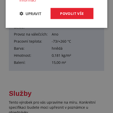
Šířka:
500 mm
Samolepka:
Ne
UPRAVIT
POVOLIT VŠE
Materiál:
tkanina ze skelných vláken potažená PTFE
Provoz na kluzné
Ano
desce:
Provoz na válečcích:
Ano
Pracovní teplota:
-73/+260 °C
Barva:
hnědá
Hmotnost:
0,181 kg/m²
Balení:
15,00 m²
Služby
Tento výrobek pro vás upravíme na míru. Konkrétní
specifikaci budete moci upřesnit v poznámce u
objednávky.