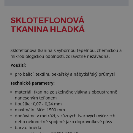
SKLOTEFLONOVÁ
TKANINA HLADKÁ
Skloteflonová tkanina s výbornou tepelnou, chemickou a
mikrobiologickou odolností, zdravotně nezávadná.
Použití:
pro balicí, textilní, pekařský a nábytkářský průmysl
Technické parametry:
materiál: tkanina ze skelného vlákna s oboustranně
naneseným teflonem
tloušťka: 0,07 - 0,24 mm
maximální šíře: 1500 mm
dodáváme v metráži, v různých tvarových výřezech
nebo nekonečně spojené jako dopravníkové pásy
barva: hnědá