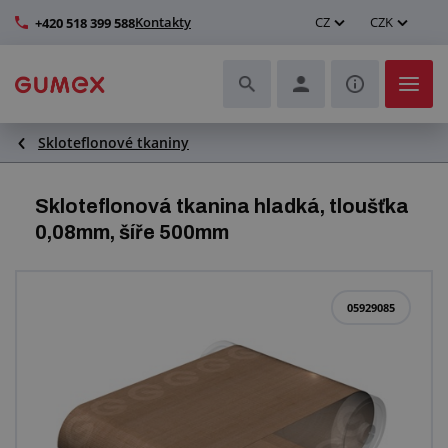
Kontakty
CZ
CZK
+420 518 399 588
Skloteflonové tkaniny
Hadice a jejich kompletace
Profily a výroba těsnění
Skloteflonová tkanina hladká, tloušťka
0,08mm, šíře 500mm
Technické plasty
Dopravníkové pásy a montáž
05929085
Zlepšení pracovního prostředí
Další pryžové a plastové výrobky