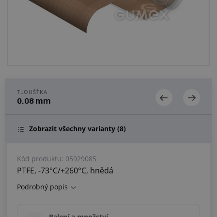
Centrum poptávek
Vše o nákupu
O nás a kariéra
TLOUŠŤKA
0.08 mm
Zobrazit všechny varianty
(8)
Kód produktu:
05929085
PTFE, -73°C/+260°C, hnědá
Podrobný popis
Balení a množství