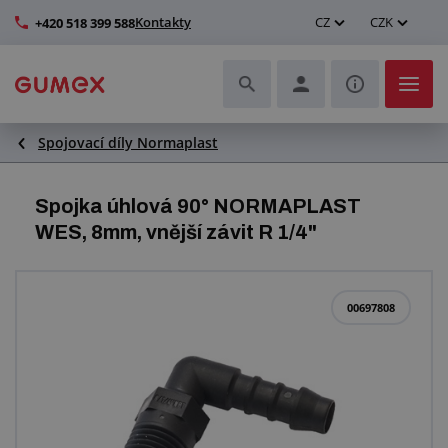
Kontakty
CZ
CZK
+420 518 399 588
Spojovací díly Normaplast
Hadice a jejich kompletace
Profily a výroba těsnění
Spojka úhlová 90° NORMAPLAST
WES, 8mm, vnější závit R 1/4"
Technické plasty
Dopravníkové pásy a montáž
00697808
Zlepšení pracovního prostředí
Další pryžové a plastové výrobky