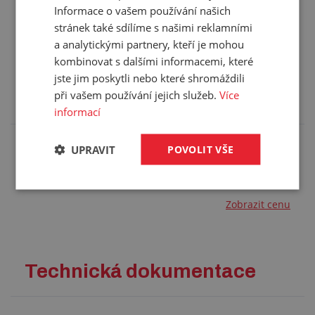
Informace o vašem používání našich
stránek také sdílíme s našimi reklamními
a analytickými partnery, kteří je mohou
Příslušenství (1)
kombinovat s dalšími informacemi, které
jste jim poskytli nebo které shromáždili
Zde je pro vás připravené příslušenství, které
při vašem používání jejich služeb.
Více
doporučujeme k tomuto produktu.
informací
UPRAVIT
POVOLIT VŠE
PU trubka ELASTOLLAN C98
10x1mm
Zobrazit cenu
Technická dokumentace