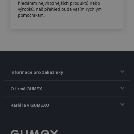
hledáním nejvhodnějších produktů nebo
výrobků, náš přehled bude vaším rychlým
pomocníkem.
Informace pro zákazníky
Doprava a zasílání zboží
O firmě GUMEX
Obchodní podmínky
Představení firmy GUMEX
Kariéra v GUMEXU
Fakturace DPH
Certifikace ISO
Dobře sladěný pracovní tým
Registrace a spolupráce
Úpravy na míru a montáže