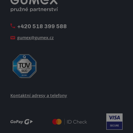
Volná pracovní místa
Firemní časopis Géčko
Oznamovací linka
Pošlete nám svůj životopis
+420 518 399 588
Jak se žije v GUMEXU
gumex@gumex.cz
Kontaktní adresy a telefony