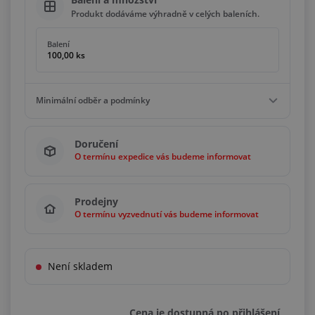
Produkt dodáváme výhradně v celých baleních.
Balení
100,00 ks
Minimální odběr a podmínky
Minimální odběr
Doručení
100,00 ks
O termínu expedice vás budeme informovat
Podmínky
Násobky
100,00 ks
Prodejny
O termínu vyzvednutí vás budeme informovat
Není skladem
Cena je dostupná po přihlášení