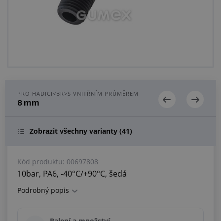
Centrum poptávek
Vše o nákupu
O nás a kariéra
PRO HADICI<BR>S VNITŘNÍM PRŮMĚREM
8 mm
Zobrazit všechny varianty
(41)
Kód produktu:
00697808
10bar, PA6, -40°C/+90°C, šedá
Podrobný popis
Balení a množství