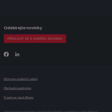
Odebírejte novinky
PŘIHLÁSIT SE K ODBĚRU NOVINEK
Ochrana osobních údajů
Obchodní podmínky
O web se stará Blogic
Všechna práva vyhrazena. Kopírování obsahu je zakázáno podle zákona č.