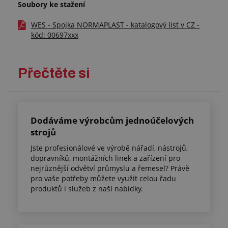
Soubory ke stažení
WES - Spojka NORMAPLAST - katalogový list v CZ -
kód: 00697xxx
Přečtěte si
Dodáváme výrobcům jednoúčelových
strojů
Jste profesionálové ve výrobě nářadí, nástrojů,
dopravníků, montážních linek a zařízení pro
nejrůznější odvětví průmyslu a řemesel? Právě
pro vaše potřeby můžete využít celou řadu
produktů i služeb z naší nabídky.