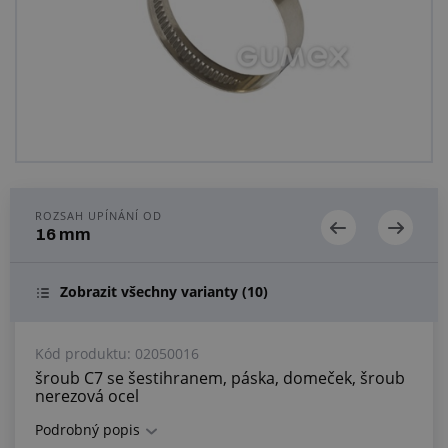
Centrum poptávek
Vše o nákupu
O nás a kariéra
ROZSAH UPÍNÁNÍ OD
16 mm
Zobrazit všechny varianty
(10)
Kód produktu:
02050016
šroub C7 se šestihranem, páska, domeček, šroub
nerezová ocel
Podrobný popis