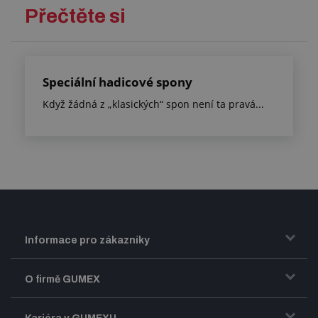
Přečtěte si
Speciální hadicové spony
Když žádná z „klasických“ spon není ta pravá...
Informace pro zákazníky
Doprava a zasílání zboží
O firmě GUMEX
Obchodní podmínky
Představení firmy GUMEX