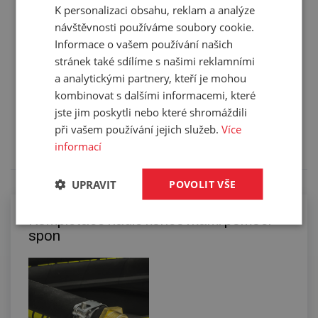
Balení:
20,00 ks
K personalizaci obsahu, reklam a analýze
návštěvnosti používáme soubory cookie.
Informace o vašem používání našich
stránek také sdílíme s našimi reklamními
a analytickými partnery, kteří je mohou
Služby
kombinovat s dalšími informacemi, které
jste jim poskytli nebo které shromáždili
Tento výrobek pro vás upravíme na míru. Konkrétní
při vašem používání jejich služeb.
Více
specifikaci budete moci upřesnit v poznámce u
informací
objednávky.
UPRAVIT
POVOLIT VŠE
Kompletace hadic koncovkami pomocí
spon