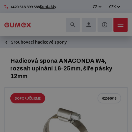
Kontakty
CZ
CZK
+420 518 399 588
Šroubovací hadicové spony
Hadice a jejich kompletace
Profily a výroba těsnění
Hadicová spona ANACONDA W4,
rozsah upínání 16-25mm, šíře pásky
Technické plasty
12mm
Dopravníkové pásy a montáž
DOPORUČUJEME
02050016
Zlepšení pracovního prostředí
Další pryžové a plastové výrobky