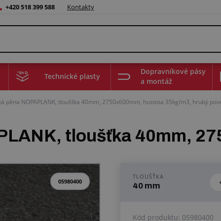
+420 518 399 588
Kontakty
Dopravníkové pásy
Technické plasty
a montáž
ká pěna NOPAPLANK, tloušťka 40mm, 2750x600mm, hustota 35kg/m3, hrubý povrc
PLANK, tloušťka 40mm, 
TLOUŠŤKA
05980400
40 mm
Kód produktu:
05980400