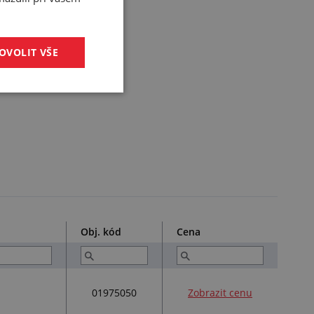
OVOLIT VŠE
Obj. kód
Cena
01975050
Zobrazit cenu