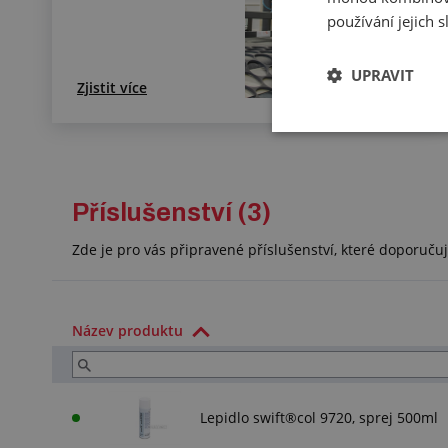
používání jejich 
UPRAVIT
Zjistit více
Příslušenství (3)
Zde je pro vás připravené příslušenství, které doporuč
Název produktu
Lepidlo swift®col 9720, sprej 500ml