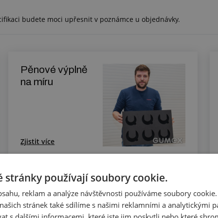
cifikaci budete moci upřesnit v poznámce u objednávky.
Pěnové výplně
na míru
Zjistit více
 stránky používají soubory cookie.
Výplně kufru na
obsahu, reklam a analýze návštěvnosti používáme soubory cookie.
míru
ašich stránek také sdílíme s našimi reklamními a analytickými par
 s dalšími informacemi, které jste jim poskytli nebo které shro