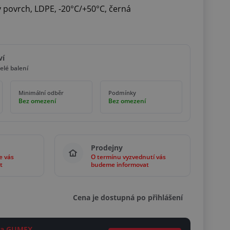
 povrch, LDPE, -20°C/+50°C, černá
ví
elé balení
Minimální odběr
Podmínky
Bez omezení
Bez omezení
Prodejny
e vás
O termínu vyzvednutí vás
t
budeme informovat
Cena je dostupná po přihlášení
ěta GUMEX