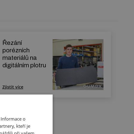
Řezání
porézních
materiálů na
digitálním plotru
Zjistit více
 Informace o
tnery, kteří je
máždili při vašem