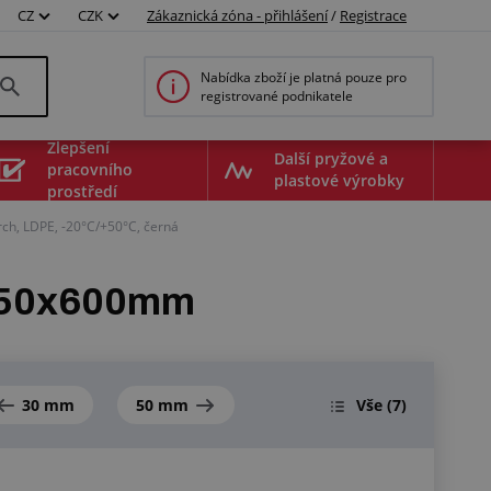
CZ
CZK
Zákaznická zóna - přihlášení
/
Registrace
Nabídka zboží je platná pouze pro
registrované podnikatele
Zlepšení
Další pryžové a
pracovního
plastové výrobky
prostředí
h, LDPE, -20°C/+50°C, černá
2750x600mm
30 mm
50 mm
Vše
(7)