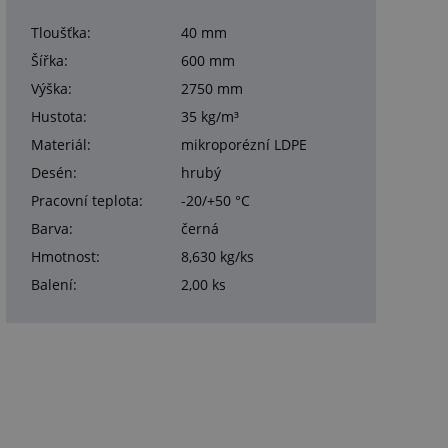
Tloušťka:
40 mm
Šířka:
600 mm
Výška:
2750 mm
Hustota:
35 kg/m³
Materiál:
mikroporézní LDPE
Desén:
hrubý
Pracovní teplota:
-20/+50 °C
Barva:
černá
Hmotnost:
8,630 kg/ks
Balení:
2,00 ks