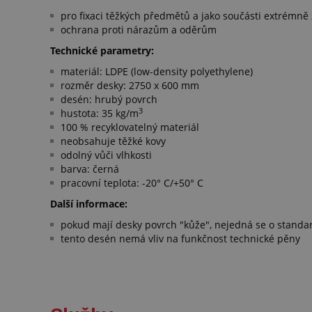
pro fixaci těžkých předmětů a jako součásti extrémně
ochrana proti nárazům a oděrům
Technické parametry:
materiál: LDPE (low-density polyethylene)
rozměr desky: 2750 x 600 mm
desén: hrubý povrch
3
hustota: 35 kg/m
100 % recyklovatelný materiál
neobsahuje těžké kovy
odolný vůči vlhkosti
barva: černá
pracovní teplota: -20° C/+50° C
Další informace:
pokud mají desky povrch "kůže", nejedná se o standard
tento desén nemá vliv na funkčnost technické pěny