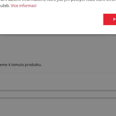
služeb.
Více informací
P
Zjistit více
ujeme k tomuto produktu.