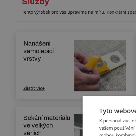
Služby
Tento výrobek pro vás upravíme na míru. Konkrétní spe
Nanášení
samolepicí
vrstvy
Zjistit více
Tyto webové
Sekání materiálu
K personalizaci 
ve velkých
vašem používání n
sériích
mohou kombinovat