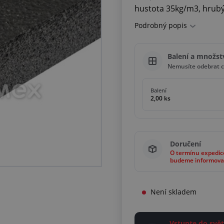
hustota 35kg/m3, hrubý
Podrobný popis
Balení a množst
Nemusíte odebrat c
Balení
2,00 ks
Doručení
O termínu expedic
budeme informova
Není skladem
Vstupte do sv