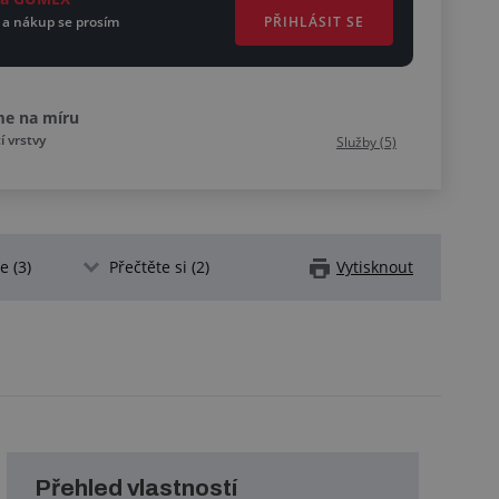
PŘIHLÁSIT SE
 a nákup se prosím
me na míru
 vrstvy
Služby (5)
 (3)
Přečtěte si (2)
Vytisknout
Přehled vlastností