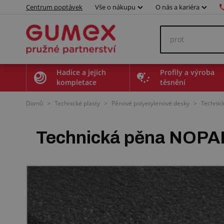
Centrum poptávek
Vše o nákupu
O nás a kariéra
Hadice a jejich
Profily a výroba
kompletace
těsnění
Domů
>
Technické plasty
>
Pěnové polyetylenové desky
>
Technic
Technická pěna NOPA