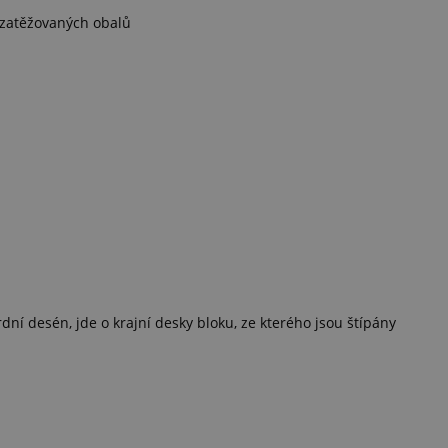
 zatěžovaných obalů
ní desén, jde o krajní desky bloku, ze kterého jsou štípány