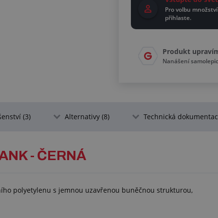
Pro volbu množství
přihlaste.
Produkt upraví
Nanášení samolepicí
šenství (3)
Alternativy (8)
Technická dokumentace
ANK - ČERNÁ
ího polyetylenu s jemnou uzavřenou buněčnou strukturou,