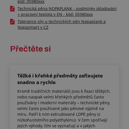
kód: 05980xxx
Technická pěna NOPAPLANK - podmínky skladování
+ pracovní teplota v EN - kód: 05980xxx
Tolerance síly u technických pěn Nopaplank a
Nopasmart v CZ
Přečtěte si
Těžké i křehké předměty zafixujete
snadno a rychle
Kromě tradičních materiálů jsou k fixaci těžkých,
nebo naopak velmi křehkých předmětů často
používány i moderní materiály – technické pěny,
velmi často používané jako pěnové výplně na
míru. Patří k nim extrudované LDPE pěny (z
nízkohustotního polyethylenu). V čem spočívají
jejich výhody, čím se vyznačují a v jakých