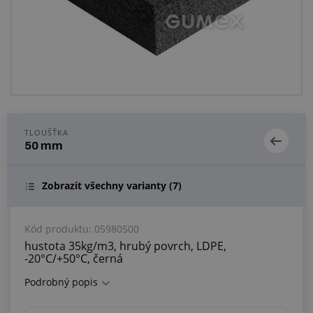
Centrum poptávek
Vše o nákupu
O nás a kariéra
TLOUŠŤKA
50 mm
Zobrazit všechny varianty
(7)
Kód produktu:
05980500
hustota 35kg/m3, hrubý povrch, LDPE,
-20°C/+50°C, černá
Podrobný popis