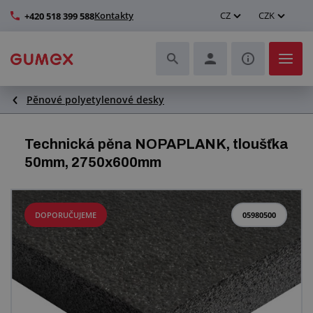
Kontakty
CZ
CZK
+420 518 399 588
Pěnové polyetylenové desky
Hadice a jejich kompletace
Profily a výroba těsnění
Technická pěna NOPAPLANK, tloušťka
50mm, 2750x600mm
Technické plasty
Dopravníkové pásy a montáž
DOPORUČUJEME
05980500
Zlepšení pracovního prostředí
Další pryžové a plastové výrobky