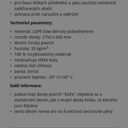
pro fixaci těžkých předmětů a jako součásti extrémně
zatěžovaných obalů
ochrana proti nárazům a oděrům
Technické parametry:
materiál: LDPE (low-density polyethylene)
rozměr desky: 2750 x 600 mm
desén: hrubý povrch
3
hustota: 35 kg/m
100 % recyklovatelný materiál
neobsahuje těžké kovy
odolný vůči vlhkosti
barva: černá
pracovní teplota: -20° C/+50° C
Další informace:
pokud mají desky povrch "kůže", nejedná se o
standardní desén, jde o krajní desky bloku, ze kterého
jsou štípány
tento desén nemá vliv na funkčnost technické pěny