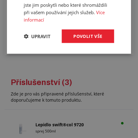
jste jim poskytli nebo které shromáždili
při vašem používání jejich služeb.
Více
Výplně kufru na míru
informací
UPRAVIT
POVOLIT VŠE
Příslušenství (3)
Zde je pro vás připravené příslušenství, které
doporučujeme k tomuto produktu.
Lepidlo swift®col 9720
sprej 500ml