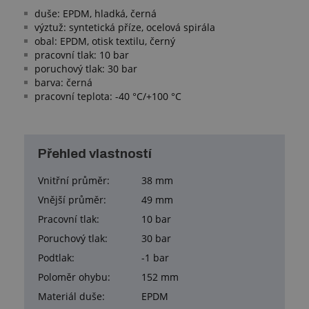
duše: EPDM, hladká, černá
výztuž: syntetická příze, ocelová spirála
obal: EPDM, otisk textilu, černý
pracovní tlak: 10 bar
poruchový tlak: 30 bar
barva: černá
pracovní teplota: -40 °C/+100 °C
Přehled vlastností
Vnitřní průměr:
38 mm
Vnější průměr:
49 mm
Pracovní tlak:
10 bar
Poruchový tlak:
30 bar
Podtlak:
-1 bar
Poloměr ohybu:
152 mm
Materiál duše:
EPDM