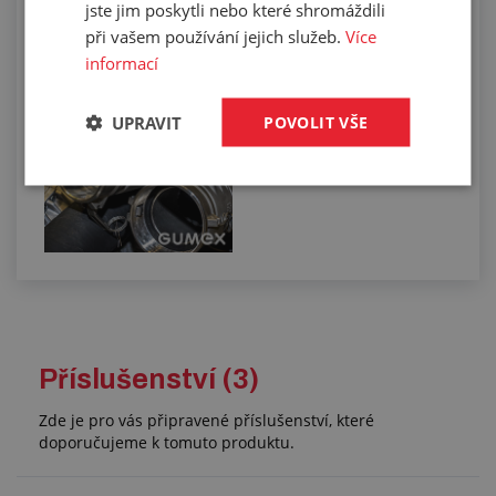
Osazování tlakosacích hadic pomocí
jste jim poskytli nebo které shromáždili
skořepin
při vašem používání jejich služeb.
Více
informací
UPRAVIT
POVOLIT VŠE
Příslušenství (3)
Zde je pro vás připravené příslušenství, které
doporučujeme k tomuto produktu.