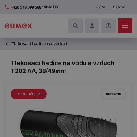
Kontakty
CZ
CZK
+420 518 399 588
Tlakosací hadice na vzduch
Hadice a jejich kompletace
Profily a výroba těsnění
Tlakosací hadice na vodu a vzduch
T202 AA, 38/49mm
Technické plasty
Dopravníkové pásy a montáž
DOPORUČUJEME
00277038
Zlepšení pracovního prostředí
Další pryžové a plastové výrobky