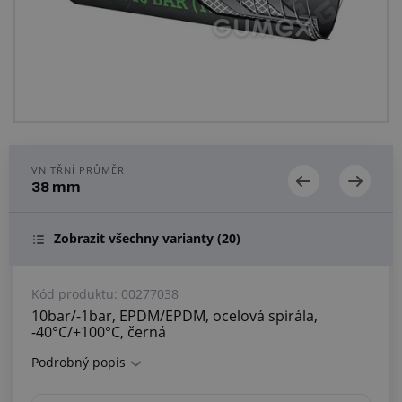
Centrum poptávek
Vše o nákupu
O nás a kariéra
VNITŘNÍ PRŮMĚR
38 mm
Zobrazit všechny varianty
(20)
Kód produktu:
00277038
10bar/-1bar, EPDM/EPDM, ocelová spirála,
-40°C/+100°C, černá
Podrobný popis