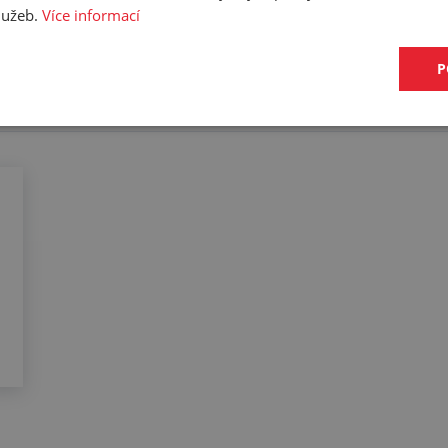
služeb.
Více informací
P
cifikaci budete moci upřesnit v poznámce u objednávky.