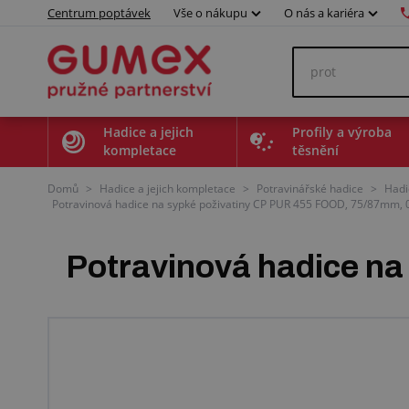
Centrum poptávek
Vše o nákupu
O nás a kariéra
Hadice a jejich
Profily a výroba
kompletace
těsnění
Domů
>
Hadice a jejich kompletace
>
Potravinářské hadice
>
Hadi
Potravinová hadice na sypké poživatiny CP PUR 455 FOOD, 75/87mm, 0,
Potravinová hadice n