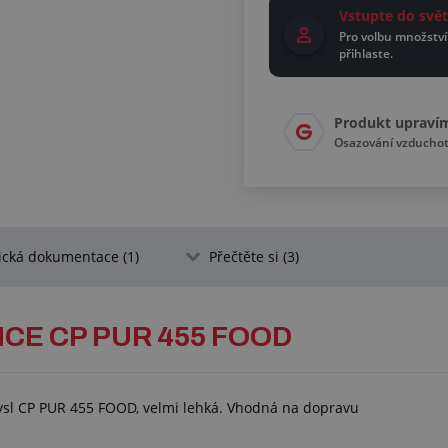
Vstupte do sv
Pro volbu množství
přihlaste.
Produkt upraví
Osazování vzducho
ická dokumentace (1)
Přečtěte si (3)
CE CP PUR 455 FOOD
mysl CP PUR 455 FOOD, velmi lehká. Vhodná na dopravu