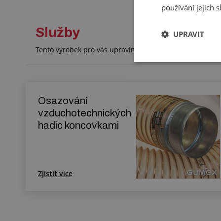
používání jejich 
Služby
UPRAVIT
Tento výrobek pro vás upravíme na míru. Konkrétní spe
Osazování
vzduchotechnických
hadic koncovkami
Zjistit více