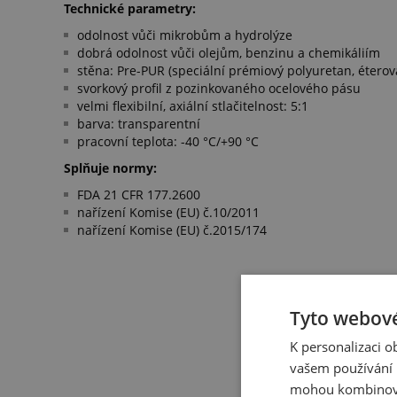
Technické parametry:
odolnost vůči mikrobům a hydrolýze
dobrá odolnost vůči olejům, benzinu a chemikáliím
stěna: Pre-PUR (speciální prémiový polyuretan, éterov
svorkový profil z pozinkovaného ocelového pásu
velmi flexibilní, axiální stlačitelnost: 5:1
barva: transparentní
pracovní teplota: -40 °C/+90 °C
Splňuje normy:
FDA 21 CFR 177.2600
nařízení Komise (EU) č.10/2011
nařízení Komise (EU) č.2015/174
Tyto webové
K personalizaci 
vašem používání n
mohou kombinovat