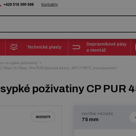
+420 518 399 588
Kontakty
Dopravníkové pásy
Technické plasty
a montáž
ce na sypké poživatiny
>
19bar/-0,16bar, Pre-PUR (éterová báze), -40°C/+90°C, transparentní
a sypké poživatiny CP PUR
VNITŘNÍ PRŮMĚR
00292075
75 mm