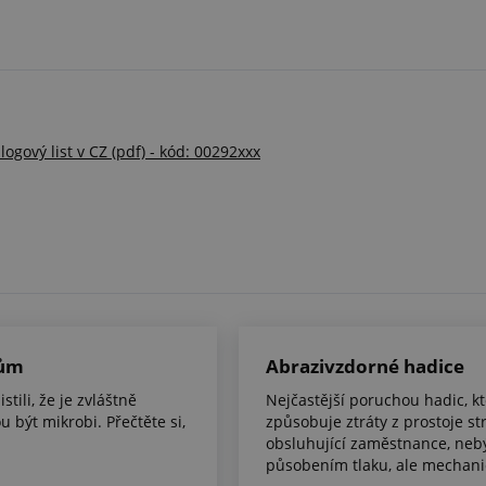
ogový list v CZ (pdf) - kód: 00292xxx
bům
Abrazivzdorné hadice
stili, že je zvláštně
Nejčastější poruchou hadic, k
 být mikrobi. Přečtěte si,
způsobuje ztráty z prostoje st
obsluhující zaměstnance, nebý
působením tlaku, ale mechani