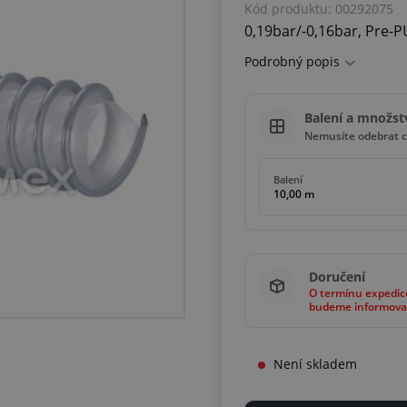
Kód produktu:
00292075
0,19bar/-0,16bar, Pre-P
Podrobný popis
Balení a množst
Nemusíte odebrat c
Balení
10,00 m
Doručení
O termínu expedic
budeme informova
Není skladem