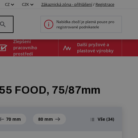
CZ
CZK
Zákaznická zóna - přihlášení
/
Registrace
Nabídka zboží je platná pouze pro
registrované podnikatele
Zlepšení
Další pryžové a
pracovního
plastové výrobky
prostředí
 455 FOOD, 75/87mm
70 mm
80 mm
Vše
(34)