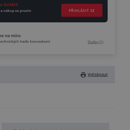
ěta GUMEX
PŘIHLÁSIT SE
 a nákup se prosím
me na míru
technických hadic koncovkami
Služby (1)
Vytisknout