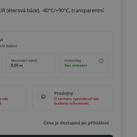
UR (éterová báze), -40°C/+90°C, transparentní
ví
elé balení
Minimální odběr
Podmínky
0,50 m
Bez omezení
Prodejny
e vás
O termínu vyzvednutí vás
t
budeme informovat
Cena je dostupná po přihlášení