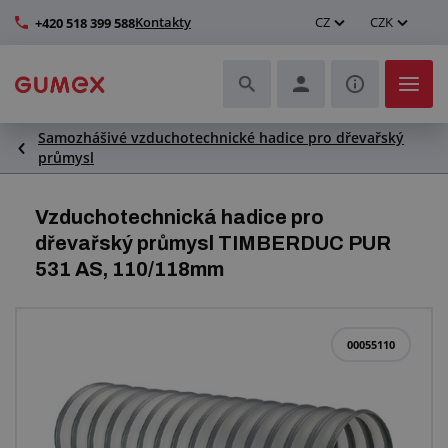
Kontakty
CZ
CZK
+420 518 399 588
Samozhášivé vzduchotechnické hadice pro dřevařský
Hadice a jejich kompletace
průmysl
Profily a výroba těsnění
Vzduchotechnická hadice pro
dřevařský průmysl TIMBERDUC PUR
Technické plasty
531 AS, 110/118mm
Dopravníkové pásy a montáž
00055110
Zlepšení pracovního prostředí
Další pryžové a plastové výrobky