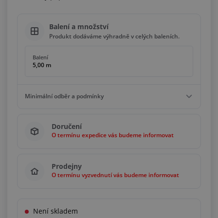
Balení a množství
Produkt dodáváme výhradně v celých baleních.
Balení
5,00 m
Minimální odběr a podmínky
Minimální odběr
Doručení
5,00 m
O termínu expedice vás budeme informovat
Podmínky
Násobky
5,00 m
Prodejny
O termínu vyzvednutí vás budeme informovat
Není skladem