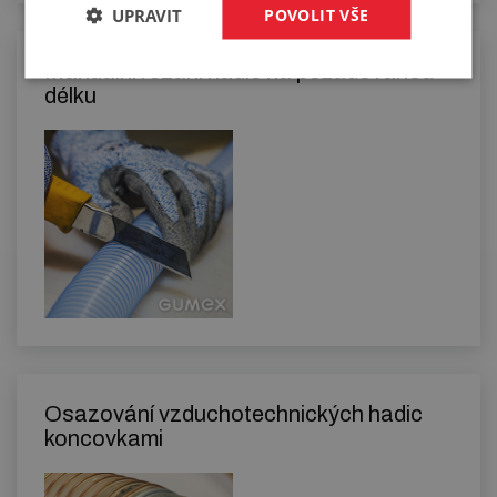
UPRAVIT
POVOLIT VŠE
Manuální řezání hadic na požadovanou
délku
Osazování vzduchotechnických hadic
koncovkami