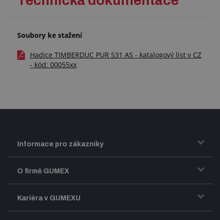
Technická dokumentace
Soubory ke stažení
Hadice TIMBERDUC PUR 531 AS - katalogový list v CZ
- kód: 00055xx
Informace pro zákazníky
Doprava a zasílání zboží
O firmě GUMEX
Obchodní podmínky
Představení firmy GUMEX
Kariéra v GUMEXU
Fakturace DPH
Certifikace ISO