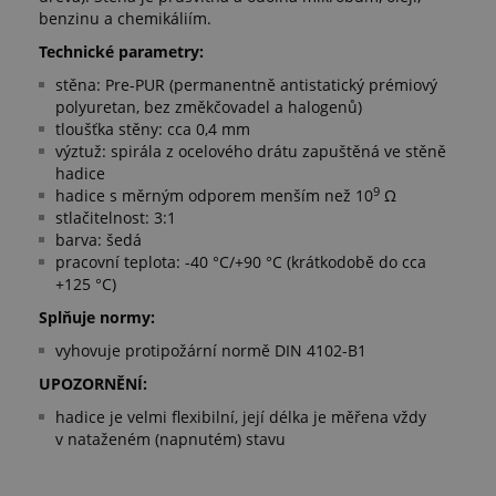
benzinu a chemikáliím.
Technické parametry:
stěna: Pre-PUR (permanentně antistatický prémiový
polyuretan, bez změkčovadel a halogenů)
tloušťka stěny: cca 0,4 mm
výztuž: spirála z ocelového drátu zapuštěná ve stěně
hadice
9
hadice s měrným odporem menším než 10
Ω
stlačitelnost: 3:1
barva: šedá
pracovní teplota: -40 °C/+90 °C (krátkodobě do cca
+125 °C)
Splňuje normy:
vyhovuje protipožární normě DIN 4102-B1
UPOZORNĚNÍ:
hadice je velmi flexibilní, její délka je měřena vždy
v nataženém (napnutém) stavu