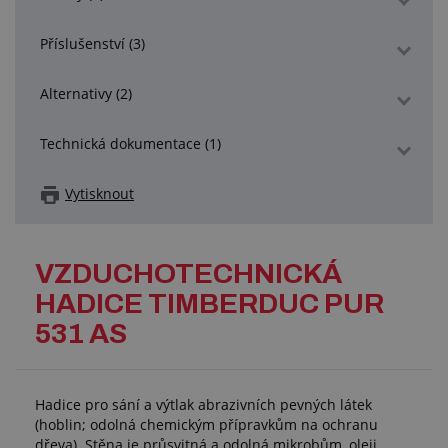
Příslušenství (3)
Alternativy (2)
Technická dokumentace (1)
Vytisknout
VZDUCHOTECHNICKÁ
HADICE TIMBERDUC PUR
531 AS
Hadice pro sání a výtlak abrazivních pevných látek
(hoblin; odolná chemickým přípravkům na ochranu
dřeva). Stěna je průsvitná a odolná mikrobům, oleji,