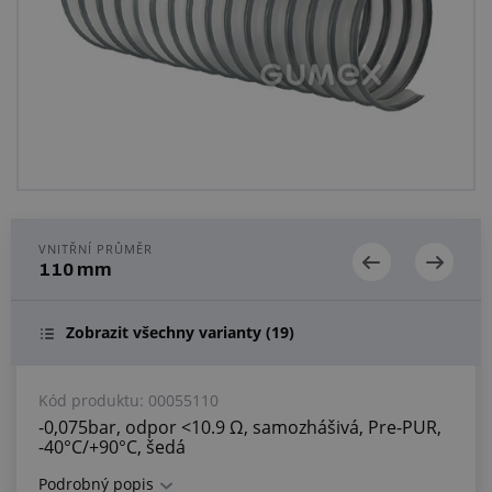
Centrum poptávek
Vše o nákupu
O nás a kariéra
VNITŘNÍ PRŮMĚR
110 mm
Zobrazit všechny varianty
(19)
Kód produktu:
00055110
-0,075bar, odpor <10.9 Ω, samozhášivá, Pre-PUR,
-40°C/+90°C, šedá
Podrobný popis