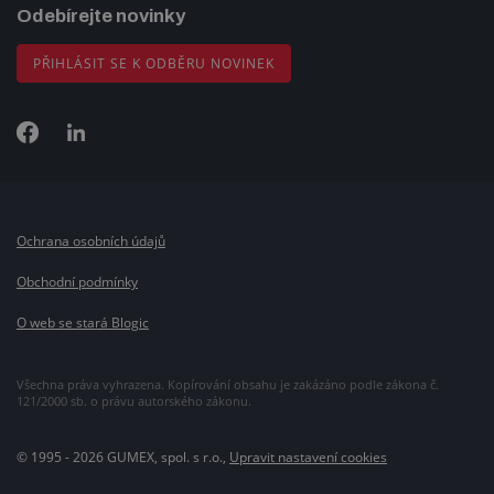
Odebírejte novinky
PŘIHLÁSIT SE K ODBĚRU NOVINEK
Ochrana osobních údajů
Obchodní podmínky
O web se stará Blogic
Všechna práva vyhrazena. Kopírování obsahu je zakázáno podle zákona č.
121/2000 sb. o právu autorského zákonu.
© 1995 - 2026 GUMEX, spol. s r.o.,
Upravit nastavení cookies