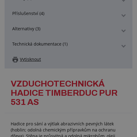
Příslušenství (4)
Alternativy (3)
Technická dokumentace (1)
Vytisknout
VZDUCHOTECHNICKÁ
HADICE TIMBERDUC PUR
531 AS
Hadice pro sání a výtlak abrazivních pevných látek
(hoblin; odolná chemickým přípravkům na ochranu
dřeva). Stěna je průsvitná a odolná mikrobům, oleji,