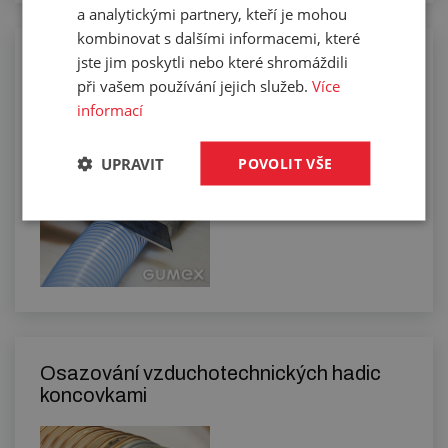
a analytickými partnery, kteří je mohou
kombinovat s dalšími informacemi, které
jste jim poskytli nebo které shromáždili
Manuální řezání hadic na požadovanou
délku
při vašem používání jejich služeb.
Více
informací
UPRAVIT
POVOLIT VŠE
Osazování vzduchotechnických hadic
koncovkami