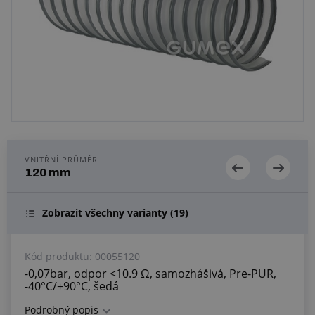
Centrum poptávek
Vše o nákupu
O nás a kariéra
VNITŘNÍ PRŮMĚR
120 mm
Zobrazit všechny varianty
(19)
Kód produktu:
00055120
-0,07bar, odpor <10.9 Ω, samozhášivá, Pre-PUR,
-40°C/+90°C, šedá
Podrobný popis