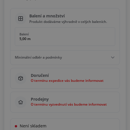
Balení a množství
Produkt dodáváme výhradně v celých baleních.
Balení
5,00 m
Minimální odběr a podmínky
Minimální odběr
Doručení
5,00 m
O termínu expedice vás budeme informovat
Podmínky
Násobky
5,00 m
Prodejny
O termínu vyzvednutí vás budeme informovat
Není skladem