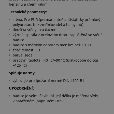
benzinu a chemikáliím.
Technické parametry:
stěna: Pre-PUR (permanentně antistatický prémiový
polyuretan, bez změkčovadel a halogenů)
tloušťka stěny: cca 0,4 mm
výztuž: spirála z ocelového drátu zapuštěná ve stěně
hadice
9
hadice s měrným odporem menším než 10
Ω
stlačitelnost: 3:1
barva: šedá
pracovní teplota: -40 °C/+90 °C (krátkodobě do cca
+125 °C)
Splňuje normy:
vyhovuje protipožární normě DIN 4102-B1
UPOZORNĚNÍ:
hadice je velmi flexibilní, její délka je měřena vždy
v nataženém (napnutém) stavu