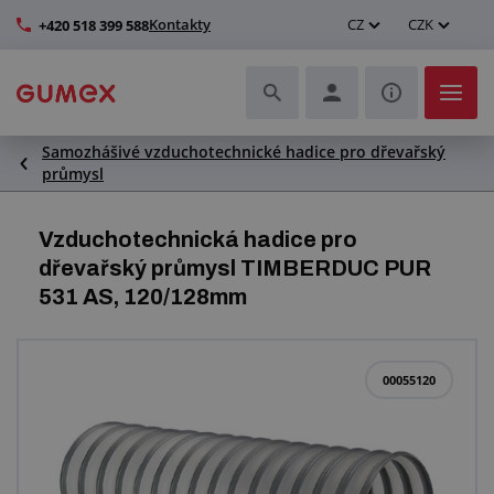
Kontakty
CZ
CZK
+420 518 399 588
Samozhášivé vzduchotechnické hadice pro dřevařský
Hadice a jejich kompletace
průmysl
Profily a výroba těsnění
Vzduchotechnická hadice pro
dřevařský průmysl TIMBERDUC PUR
Technické plasty
531 AS, 120/128mm
Dopravníkové pásy a montáž
00055120
Zlepšení pracovního prostředí
Další pryžové a plastové výrobky