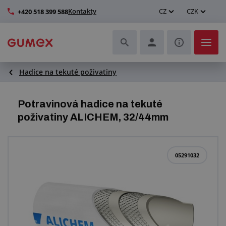
Kontakty
CZ
CZK
+420 518 399 588
Hadice na tekuté poživatiny
Hadice a jejich kompletace
Profily a výroba těsnění
Potravinová hadice na tekuté
poživatiny ALICHEM, 32/44mm
Technické plasty
Dopravníkové pásy a montáž
05291032
Zlepšení pracovního prostředí
Další pryžové a plastové výrobky