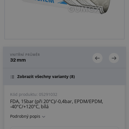
Centrum poptávek
Vše o nákupu
O nás a kariéra
VNITŘNÍ PRŮMĚR
32 mm
Zobrazit všechny varianty
(8)
Kód produktu:
05291032
FDA, 15bar (při 20°C)/-0,4bar, EPDM/EPDM,
-40°C/+120°C, bílá
Podrobný popis