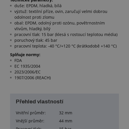
duše: EPDM, hladká, bílá
výztuž: textilní příze, ovin, zaručují velmi dobrou
odolnost proti zlomu
obal: EPDM, odolný proti ozónu, povětrnostním
vlivům, hladký, bílý
pracovní tlak: 15 bar (klesá s rostoucí teplotou média)
poruchový tlak: 45 bar
pracovní teplota: -40 °C/+120 °C (krátkodobě +140 °C)
Splňuje normy:
FDA
EC 1935/2004
2023/2006/EC
1907/2006 (REACH)
Přehled vlastností
Vnitřní průměr:
32 mm
Vnější průměr:
44 mm
Pracovní tlak:
15 bar