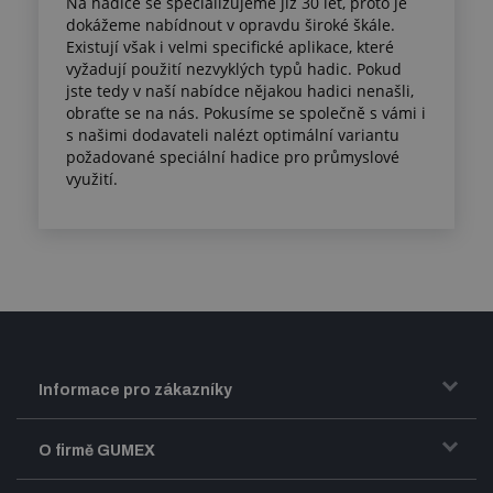
Na hadice se specializujeme již 30 let, proto je
dokážeme nabídnout v opravdu široké škále.
Existují však i velmi specifické aplikace, které
vyžadují použití nezvyklých typů hadic. Pokud
jste tedy v naší nabídce nějakou hadici nenašli,
obraťte se na nás. Pokusíme se společně s vámi i
s našimi dodavateli nalézt optimální variantu
požadované speciální hadice pro průmyslové
využití.
Informace pro zákazníky
Doprava a zasílání zboží
O firmě GUMEX