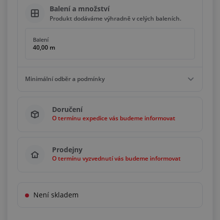
Balení a množství
Produkt dodáváme výhradně v celých baleních.
Balení
40,00 m
Minimální odběr a podmínky
Minimální odběr
Doručení
40,00 m
O termínu expedice vás budeme informovat
Podmínky
Násobky
40,00 m
Prodejny
O termínu vyzvednutí vás budeme informovat
Není skladem