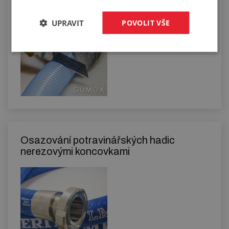
UPRAVIT
POVOLIT VŠE
Osazování potravinářských hadic
nerezovými koncovkami