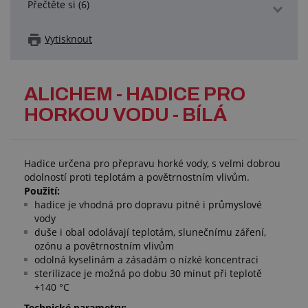
Přečtěte si (6)
Vytisknout
ALICHEM - HADICE PRO
HORKOU VODU - BÍLÁ
Hadice určena pro přepravu horké vody, s velmi dobrou
odolností proti teplotám a povětrnostním vlivům.
Použití:
hadice je vhodná pro dopravu pitné i průmyslové
vody
duše i obal odolávají teplotám, slunečnímu záření,
ozónu a povětrnostním vlivům
odolná kyselinám a zásadám o nízké koncentraci
sterilizace je možná po dobu 30 minut při teplotě
+140 °C
Technické parametry: