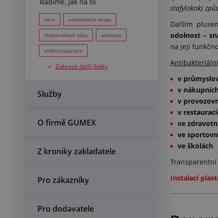
Radíme, jak na to
stafylokok) způs
akce
antivibrační desky
Dalším pluse
odolnost – sn
dopravníkové pásy
elastony
na její funkčno
elektroinstalace
Antibakteriální
Zobrazit další štítky
elektroizolanty
EPE pěny
v průmyslo
EVA pěny
fekální hadice
v nákupních
Služby
filtry
fólie
fólie do vrat
v provozovn
v restaurací
hadice
hadice na beton
O firmě GUMEX
ve zdravotn
chráničky
IBC
lepení
ve sportovn
lepidla
mikroporézní pryže
ve školách
Z kroniky zakladatele
PE pěny
PEEK
Transparentní 
pěnové výplně kufrů
Instalací plast
Pro zákazníky
plastové tyče
ploché těsnění
podlahy
polyuretan
Pro dodavatele