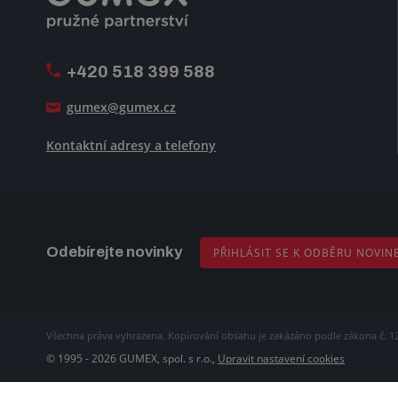
+420 518 399 588
gumex@gumex.cz
Kontaktní adresy a telefony
Odebírejte novinky
PŘIHLÁSIT SE K ODBĚRU NOVIN
Všechna práva vyhrazena. Kopírování obsahu je zakázáno podle zákona č. 1
© 1995 - 2026 GUMEX, spol. s r.o.,
Upravit nastavení cookies