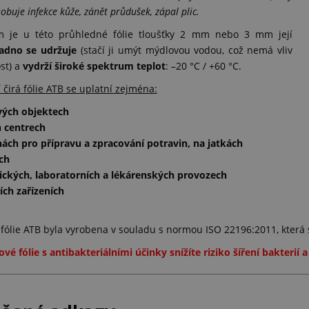
obuje infekce kůže, zánět průdušek, zápal plic.
m je u této průhledné fólie tloušťky 2 mm nebo 3 mm její
adno se udržuje
(stačí ji umýt mýdlovou vodou, což nemá vliv
st) a
vydrží široké spektrum teplot
: –20 °C / +60 °C.
 čirá fólie ATB se uplatní zejména:
vých objektech
 centrech
ách pro přípravu a zpracování potravin, na jatkách
ch
ických, laboratorních a lékárenských provozech
ích zařízeních
fólie ATB byla vyrobena v souladu s normou ISO 22196:2011, která s
ové fólie s antibakteriálními účinky snížíte riziko šíření bakterií 