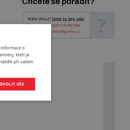
Chcete se poradit?
?
Máte dotaz?
Jsme tu pro vás!
Zavolejte:
+420 518 399 588
Napište:
gumex@gumex.cz
 Informace o
tnery, kteří je
máždili při vašem
OVOLIT VŠE