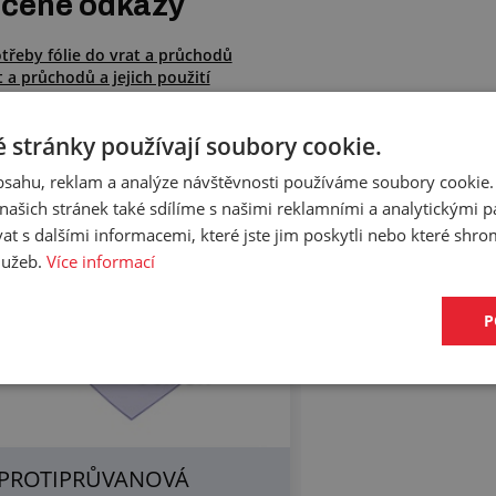
čené odkazy
třeby fólie do vrat a průchodů
t a průchodů a jejich použití
bré kondici fólie do vrat a průchodů
 stránky používají soubory cookie.
y z článku
obsahu, reklam a analýze návštěvnosti používáme soubory cookie.
ašich stránek také sdílíme s našimi reklamními a analytickými par
 s dalšími informacemi, které jste jim poskytli nebo které shro
služeb.
Více informací
OPORUČUJEME
P
PROTIPRŮVANOVÁ