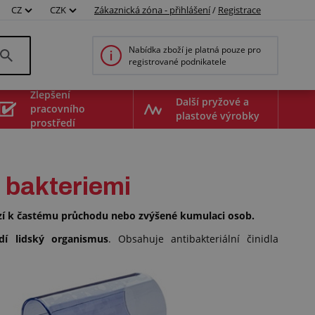
CZ
CZK
Zákaznická zóna - přihlášení
/
Registrace
Nabídka zboží je platná pouze pro
registrované podnikatele
Zlepšení
Další pryžové a
pracovního
plastové výrobky
prostředí
d bakteriemi
ází k častému průchodu nebo zvýšené kumulaci osob.
dí lidský organismus
. Obsahuje antibakteriální činidla