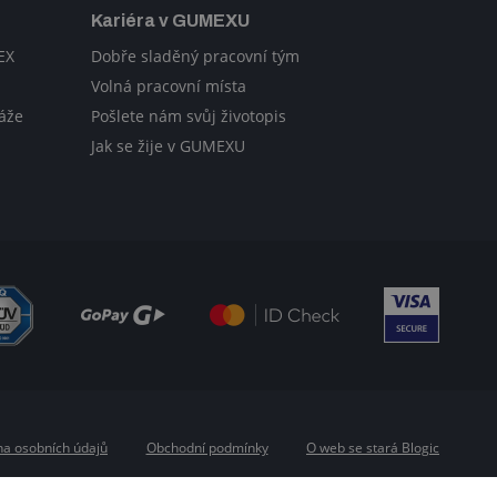
Kariéra v GUMEXU
EX
Dobře sladěný pracovní tým
Volná pracovní místa
áže
Pošlete nám svůj životopis
Jak se žije v GUMEXU
a osobních údajů
Obchodní podmínky
O web se stará Blogic