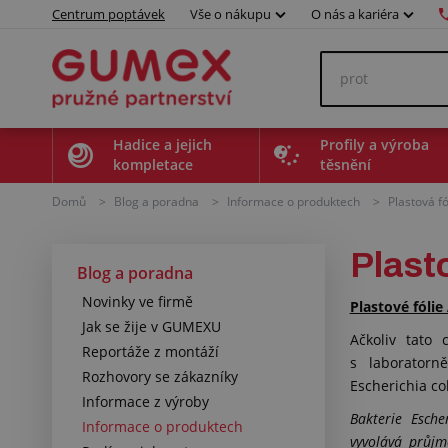
Centrum poptávek
Vše o nákupu
O nás a kariéra
Hadice a jejich
Profily a výroba
kompletace
těsnění
Domů
>
Blog a poradna
>
Informace o produktech
>
Plastová f
Plasto
Blog a poradna
Novinky ve firmě
Plastové fólie
Jak se žije v GUMEXU
Ačkoliv tato 
Reportáže z montáží
s laborator
Rozhovory se zákazníky
Escherichia co
Informace z výroby
Bakterie Escher
Informace o produktech
vyvolává průjm