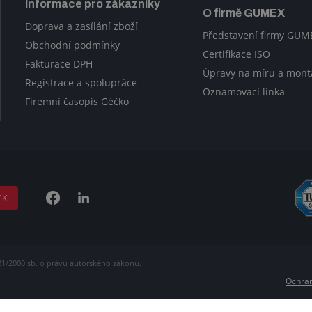
Informace pro zákazníky
O firmě GUMEX
Doprava a zasílání zboží
Představení firmy GUM
Obchodní podmínky
Certifikace ISO
Fakturace DPH
Úpravy na míru a mont
Registrace a spolupráce
Oznamovací linka
Firemní časopis Géčko
EK
21/2000 sb. o právu autorského zákonu.
Ochran