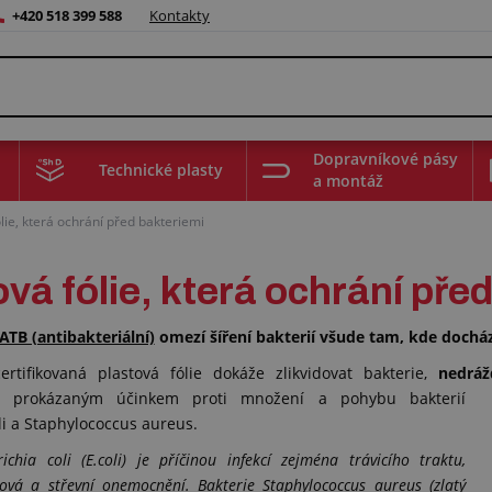
+420 518 399 588
Kontakty
Dopravníkové pásy
Technické plasty
a montáž
ólie, která ochrání před bakteriemi
vá fólie, která ochrání pře
 ATB (antibakteriální)
omezí šíření bakterií všude tam, kde doch
certifikovaná plastová fólie dokáže zlikvidovat bakterie,
nedráž
ně prokázaným účinkem
proti množení a pohybu bakterií
li a Staphylococcus aureus.
ichia coli (E.coli) je příčinou infekcí zejména trávicího traktu,
ová a střevní onemocnění. Bakterie Staphylococcus aureus (zlatý