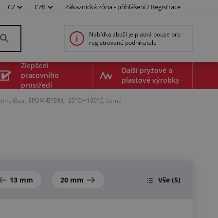
CZ
CZK
Zákaznická zóna - přihlášení
/
Registrace
Nabídka zboží je platná pouze pro
registrované podnikatele
Zlepšení
Další pryžové a
pracovního
plastové výrobky
prostředí
3mm, 6bar, EPDM/EPDM, -25°C/+100°C, černá
13 mm
20 mm
Vše
(5)