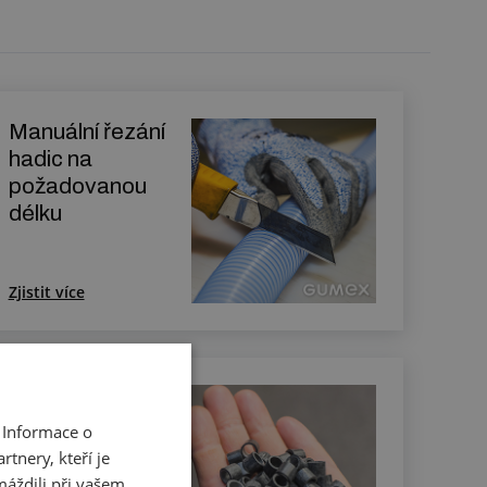
Manuální řezání
hadic na
požadovanou
délku
Zjistit více
Řezání hadic na
sekacím stroji
 Informace o
tnery, kteří je
máždili při vašem