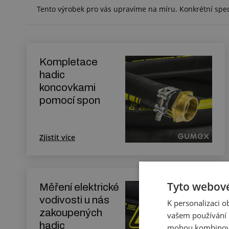
Tento výrobek pro vás upravíme na míru. Konkrétní spe
Kompletace
hadic
koncovkami
pomocí spon
Zjistit více
Tyto webové
Měření elektrické
vodivosti u nás
K personalizaci 
zakoupených
vašem používání n
hadic
mohou kombinovat