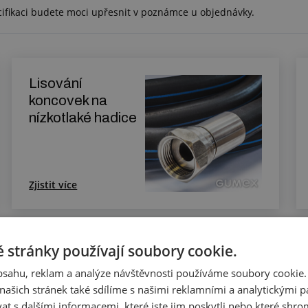
cifikaci budete moci upřesnit v poznámce u objednávky.
Lisování
koncovek na
nízkotlaké hadice
Zjistit více
 stránky používají soubory cookie.
Provádění
tlakové zkoušky
obsahu, reklam a analýze návštěvnosti používáme soubory cookie.
hadic
ašich stránek také sdílíme s našimi reklamními a analytickými par
 s dalšími informacemi, které jste jim poskytli nebo které shro