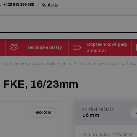
+420 518 399 588
Kontakty
Dopravníkové pásy
Technické plasty
a montáž
Hadice na horkou vodu a chladicí kapaliny
>
Hadice na horkou vodu FKE, 16/2
u FKE, 16/23mm
VNITŘNÍ PRŮMĚR
00040016
16 mm
Kód produktu:
00040016