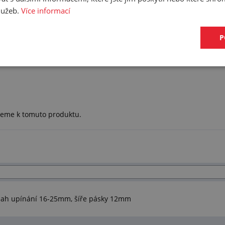
služeb.
Více informací
Zjistit více
P
ujeme k tomuto produktu.
ah upínání 16-25mm, šíře pásky 12mm