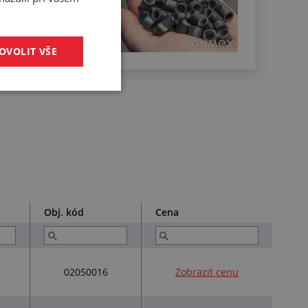
Zjistit více
OVOLIT VŠE
Obj. kód
Cena
02050016
Zobrazit cenu