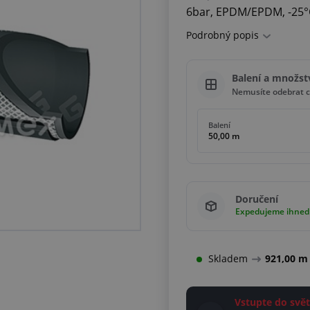
6bar, EPDM/EPDM, -25°
Podrobný popis
Balení a množst
Nemusíte odebrat c
Balení
50,00 m
Doručení
Expedujeme ihned
Skladem
921,00 m
Vstupte do sv