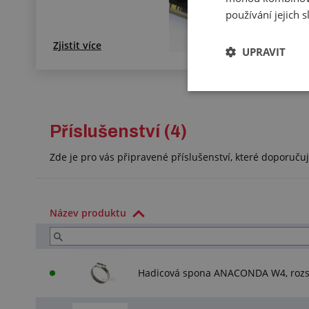
používání jejich 
Zjistit více
UPRAVIT
Příslušenství (4)
Zde je pro vás připravené příslušenství, které doporuč
Název produktu
Hadicová spona ANACONDA W4, rozs