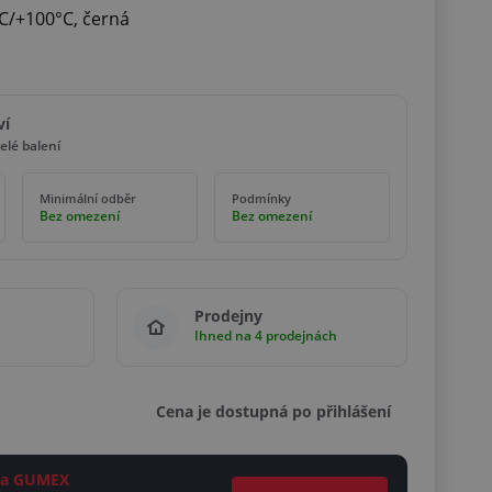
C/+100°C, černá
ví
elé balení
Minimální odběr
Podmínky
Bez omezení
Bez omezení
Prodejny
Ihned na 4 prodejnách
Cena je dostupná po přihlášení
ěta GUMEX