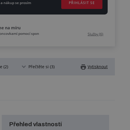
PŘIHLÁSIT SE
 a nákup se prosím
me na míru
koncovkami pomocí spon
Služby (6)
 (2)
Přečtěte si (3)
Vytisknout
Přehled vlastností