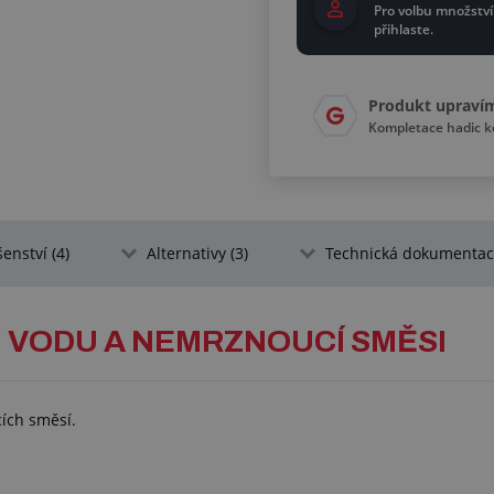
Pro volbu množství
přihlaste.
Produkt upraví
Kompletace hadic 
šenství (4)
Alternativy (3)
Technická dokumentace
U VODU A NEMRZNOUCÍ SMĚSI
ích směsí.