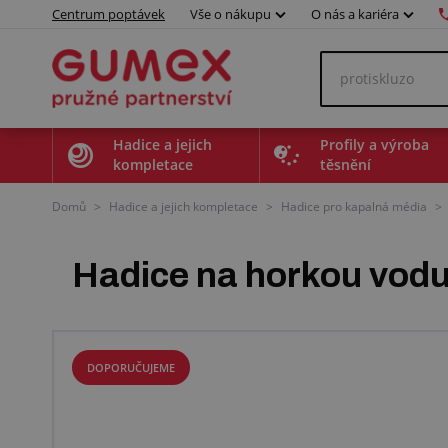
Centrum poptávek
Vše o nákupu
O nás a kariéra
Hadice a jejich
Profily a výroba
kompletace
těsnění
Domů
>
Hadice a jejich kompletace
>
Hadice pro kapalná média
>
Hadice na horkou vod
DOPORUČUJEME