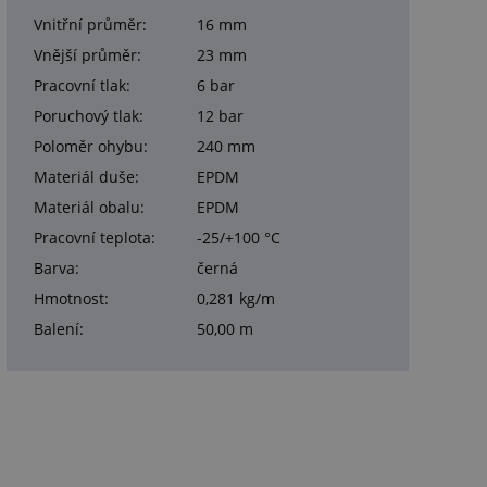
Vnitřní průměr:
16 mm
Vnější průměr:
23 mm
Pracovní tlak:
6 bar
Poruchový tlak:
12 bar
Poloměr ohybu:
240 mm
Materiál duše:
EPDM
Materiál obalu:
EPDM
Pracovní teplota:
-25/+100 °C
Barva:
černá
Hmotnost:
0,281 kg/m
Balení:
50,00 m