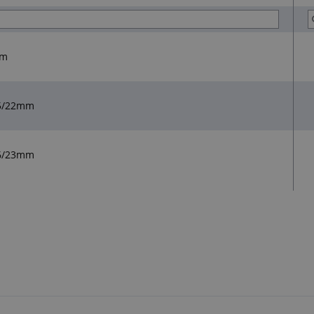
mm
15/22mm
16/23mm