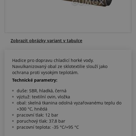
Centrum poptávek
Vše o nákupu
O nás a kariéra
Zobrazit obrázky variant v tabulce
Hadice pro dopravu chladicí horké vody.
Navulkanizovaný obal ze sklotextilie slouží jako
ochrana proti vysokým teplotám.
Technické parametry:
duše: SBR, hladká, černá
výztuž: textilní ovin, vložka
obal: skelná tkanina odolná vyzařovanému teplu do
+300 °C, hnědá
pracovní tlak: 12 bar
poruchový tlak: 37,8 bar
pracovní teplota: -35 °C/+95 °C