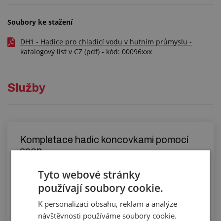
Soubory ke stažení
DH1 - Hadice pro chladicí vodu v hutním průmyslu -
katalogový list v CZ (pdf) - kód: 00096xxx
Služby
Kompletace hadic koncovkami pomocí
spon
Tyto webové stránky
používají soubory cookie.
K personalizaci obsahu, reklam a analýze
návštěvnosti používáme soubory cookie.