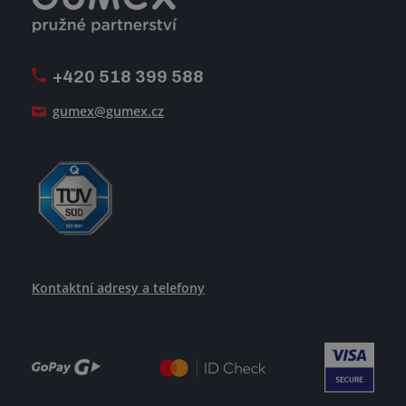
Firemní časopis Géčko
Oznamovací linka
Pošlete nám svůj životopis
+420 518 399 588
Jak se žije v GUMEXU
gumex@gumex.cz
Kontaktní adresy a telefony