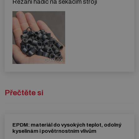
Řezání hadic na sekacím stroji
Přečtěte si
EPDM: materiál do vysokých teplot, odolný
kyselinám i povětrnostním vlivům