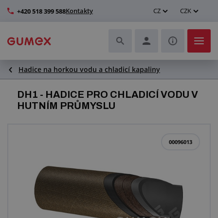
Kontakty
CZ
CZK
+420 518 399 588
Hadice na horkou vodu a chladicí kapaliny
Hadice a jejich kompletace
DH1 - HADICE PRO CHLADICÍ VODU V
Profily a výroba těsnění
HUTNÍM PRŮMYSLU
Technické plasty
00096013
Dopravníkové pásy a montáž
Zlepšení pracovního prostředí
Další pryžové a plastové výrobky