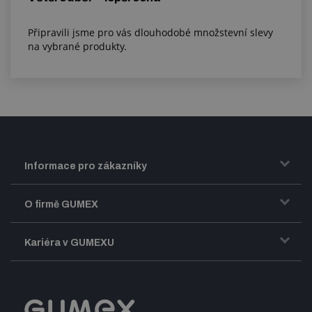
Připravili jsme pro vás dlouhodobé množstevní slevy
na vybrané produkty.
Informace pro zákazníky
Doprava a zasílání zboží
O firmě GUMEX
Obchodní podmínky
Představení firmy GUMEX
Kariéra v GUMEXU
Fakturace DPH
Certifikace ISO
Dobře sladěný pracovní tým
Registrace a spolupráce
Úpravy na míru a montáže
Volná pracovní místa