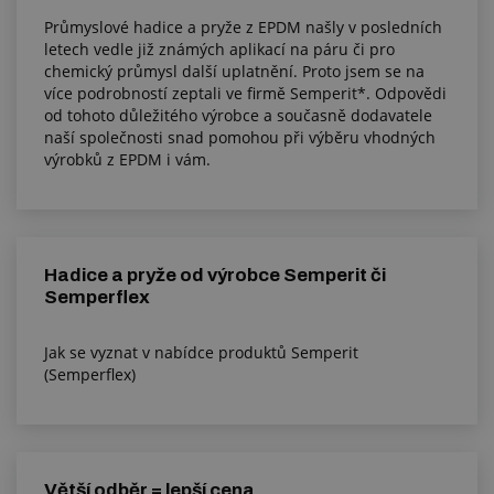
Průmyslové hadice a pryže z EPDM našly v posledních
letech vedle již známých aplikací na páru či pro
chemický průmysl další uplatnění. Proto jsem se na
více podrobností zeptali ve firmě Semperit*. Odpovědi
od tohoto důležitého výrobce a současně dodavatele
naší společnosti snad pomohou při výběru vhodných
výrobků z EPDM i vám.
Hadice a pryže od výrobce Semperit či
Semperflex
Jak se vyznat v nabídce produktů Semperit
(Semperflex)
Větší odběr = lepší cena