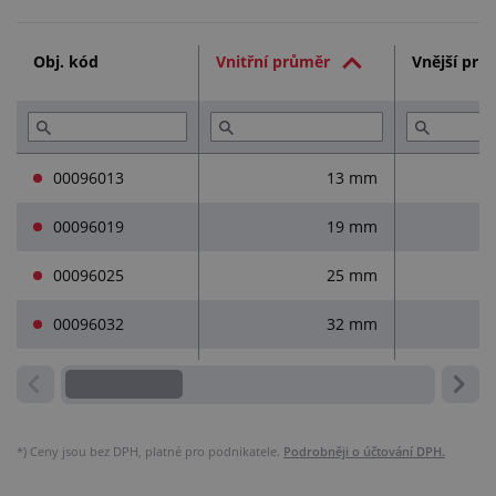
Technická dokumentace (1)
Obj. kód
Vnitřní průměr
Vnější prů
Služby (3)
Přečtěte si (3)
00096013
13 mm
00096019
19 mm
00096025
25 mm
00096032
32 mm
*)
Ceny jsou bez DPH, platné pro podnikatele.
Podrobněji o účtování DPH.