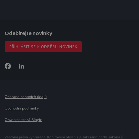
Odebírejte novinky
PŘIHLÁSIT SE K ODBĚRU NOVINEK
Ochrana osobních údajů
Obchodní podmínky
O web se stará Blogic
Všechna práva vyhrazena. Kopírování obsahu je zakázáno podle zákona č.