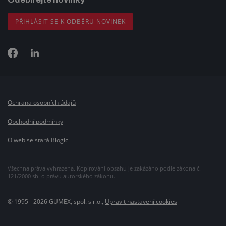
PŘIHLÁSIT SE K ODBĚRU NOVINEK
Ochrana osobních údajů
Obchodní podmínky
O web se stará Blogic
Všechna práva vyhrazena. Kopírování obsahu je zakázáno podle zákona č.
121/2000 sb. o právu autorského zákonu.
© 1995 - 2026 GUMEX, spol. s r.o.,
Upravit nastavení cookies