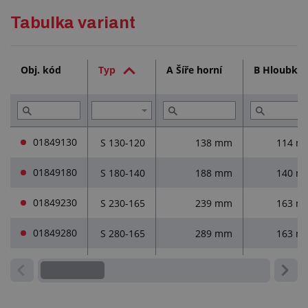
Podrobný popis
Tabulka variant
Technická dokumentace (1)
Obj. kód
Typ
A Šíře horní
B Hloubka
Služby (2)
01849130
S 130-120
138 mm
114 m
01849180
S 180-140
188 mm
140 m
01849230
S 230-165
239 mm
163 m
01849280
S 280-165
289 mm
163 m