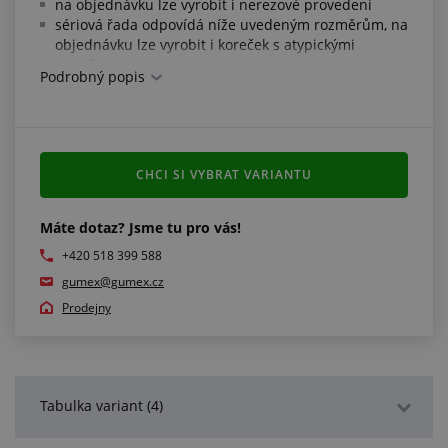
na objednávku lze vyrobit i nerezové provedení
sériová řada odpovídá níže uvedeným rozměrům, na
objednávku lze vyrobit i koreček s atypickými
rozměry
Podrobný popis
CHCI SI VYBRAT VARIANTU
Máte dotaz? Jsme tu pro vás!
+420 518 399 588
gumex@gumex.cz
Prodejny
Tabulka variant (4)