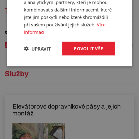
a analytickými partnery, kteří je mohou
kombinovat s dalšími informacemi, které
Technická dokumentace
jste jim poskytli nebo které shromáždili
při vašem používání jejich služeb.
Více
informací
Soubory ke stažení
Lisovaný koreček S mělký - ocel - katalogový list v EN - kód:
UPRAVIT
POVOLIT VŠE
01849xxx
Služby
Elevátorové dopravníkové pásy a jejich
montáž