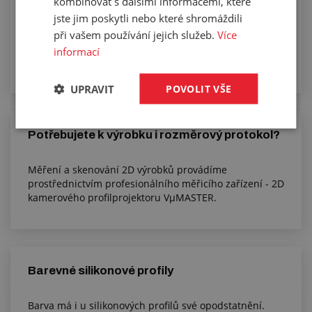
kombinovat s dalšími informacemi, které
jste jim poskytli nebo které shromáždili
V GUMEXU se specializujeme na těsnění už desítky let.
V našem sortimentu najdete jak gumové těsnicí
při vašem používání jejich služeb.
Více
materiály, ze kterých vám vyřežeme požadovaný tvar,
informací
tak i profily z pryže, termoplastické, silikonové a z PVC.
UPRAVIT
POVOLIT VŠE
Potřebujete k výrobku i rozměrový protokol?
Měření a skenování 2D výrobků provádíme
prostřednictvím profesionálního měřicího zařízení - 2D
kamerového profilprojektoru VµMASTER.
Barevné silikonové profily
Barva má i u silikonových profilů své opodstatnění.