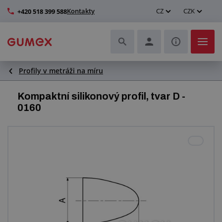
Kontakty
CZ
CZK
+420 518 399 588
Profily v metráži na míru
Hadice a jejich kompletace
Kompaktní silikonový profil, tvar D -
Profily a výroba těsnění
0160
Technické plasty
Dopravníkové pásy a montáž
Zlepšení pracovního prostředí
Další pryžové a plastové výrobky