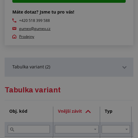
Máte dotaz? Jsme tu pro vás!
+420 518 399 588
gumex@gumex.cz
Prodejny
Tabulka variant (2)
Podrobný popis
Tabulka variant
Služby (1)
Obj. kód
Vnější závit
Typ
Přečtěte si (2)