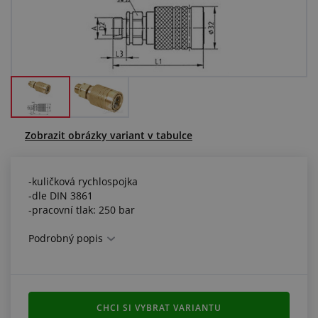
Centrum poptávek
Vše o nákupu
O nás a kariéra
Zobrazit obrázky variant v tabulce
-kuličková rychlospojka
-dle DIN 3861
-pracovní tlak: 250 bar
Podrobný popis
CHCI SI VYBRAT VARIANTU