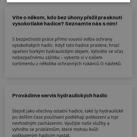
Víte o někom, kdo bez úhony přežil prasknutí
vysokotlaké hadice? Seznamte nás s ním!
S bezpečností práce přímo souvisí volba ochrany
vysokotlakých hadic. Když tato hadice praskne, hrozí
opaření horkým hydraulickým olejem. Vyhněte se včas
nebezpečnému zážitku – vyberte si v našem
sortimentu z několika ochranných rukávců či návleků.
Provádíme servis hydraulických hadic
Stejně jako všechny ostatní hadice, také ty hydraulické
po delším čase používaní podléhají poškození a trpí
nevhodným zacházením. Využijte naše služby a
vyhněte se problémům, které mohou kvůli
poškozeným hadicím nastat.