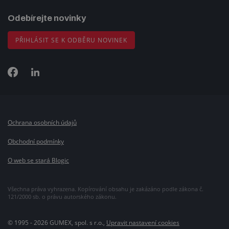
Odebírejte novinky
PŘIHLÁSIT SE K ODBĚRU NOVINEK
Ochrana osobních údajů
Obchodní podmínky
O web se stará Blogic
Všechna práva vyhrazena. Kopírování obsahu je zakázáno podle zákona č.
121/2000 sb. o právu autorského zákonu.
© 1995 - 2026 GUMEX, spol. s r.o.,
Upravit nastavení cookies